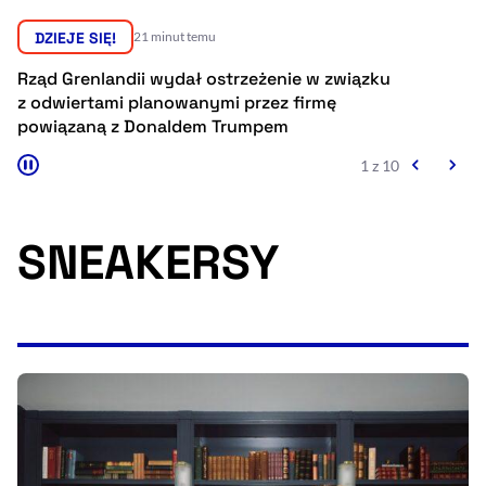
Resetuj opcje
DZIEJE SIĘ!
2 godziny temu
Ułatwienia dostępności wspierają:
Rząd Grenlandii wydał ostrzeżenie w związku
Co
z odwiertami planowanymi przez firmę
k
powiązaną z Donaldem Trumpem
2 z 10
SNEAKERSY
, otwiera się w nowym 
Sprawdź, jak i dlaczego zwiększamy dostępność
, otwiera się w nowym oknie
Zgłoś problem
Deklaracja dostępności
, otwiera się w no