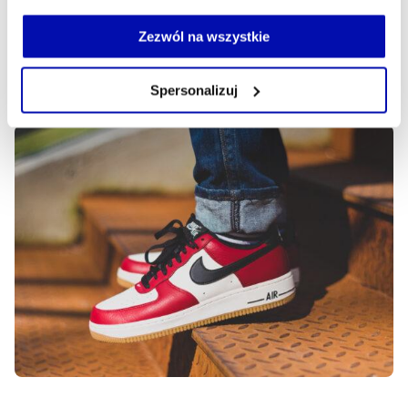
Jeżeli nie wyrażasz zgody na zapisywanie plików cookie,
Litza, czy Bovska – łączy ich jedno bez względu na czasy
możesz łatwo zarządzać swoimi uprawnieniami, np. we
Zezwól na wszystkie
– All Star i Docsy.
własnej przeglądarce internetowej lub po wybraniu opcji
Zarządzaj cookie.
JAKUB SZYMANEK
- AUTOR ARTYKUŁU - PROFIL
Spersonalizuj
09.08.2025, 07:30
Szczegółowe informacje na ten temat znajdziesz w
naszej
Polityce Prywatności
.