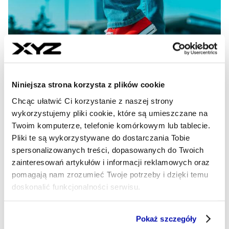
Niniejsza strona korzysta z plików cookie
Chcąc ułatwić Ci korzystanie z naszej strony
wykorzystujemy pliki cookie, które są umieszczane na
Twoim komputerze, telefonie komórkowym lub tablecie.
Są nie do zdarcia. Modele
Pliki te są wykorzystywane do dostarczania Tobie
kultowych butów noszą kolejne
spersonalizowanych treści, dopasowanych do Twoich
pokolenia
zainteresowań artykułów i informacji reklamowych oraz
pomagają nam zrozumieć Twoje potrzeby i dzięki temu
Ponad sto lat na rynku – trampki Converse są już
doskonalić funkcjonalności serwisu.
legendą. Podobnie jak buty Dr. Martensa z 50-letnią
historią. Stworzone kiedyś dla koszykarzy i robotników
Część z plików jest niezbędna do prawidłowego działania
stały się ikoną popkultury. James Dean, Andy Warhol,
Pokaż szczegóły
serwisu i jego funkcjonalności.
Pete Townshend, Timothee Chalamet, Daria Zawiałow,