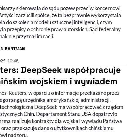
pisarzy skierowała do sądu pozew przeciw koncernowi
rtyści zarzucili spółce, że ta bezprawnie wykorzystała
eła do szkolenia modelu sztucznej inteligencji, czym
yła przepisy o ochronie praw autorskich. Sąd federalny
nak nie przyznał im racji.
AN BARTMAN
R ARTYKUŁU - PROFIL
025, 10:48
ters: DeepSeek współpracuje
hińskim wojskiem i wywiadem
nosi Reuters, w oparciu o informacje przekazane przez
ego rangą urzędnika amerykańskiej administracji,
 technologiczna DeepSeek ma współpracować z rządem
stycznych Chin. Departament Stanu USA dopatrzyło
 firma realizuje kontrakty dla wojska i wywiadu Państwa
 oraz przekazuje dane o użytkownikach chińskiemu
owi nadzoru.