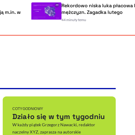
Rekordowo niska luka płacowa kobiet i
w
mężczyzn. Zagadka lutego
44 minuty temu
Powiększenie kursora
Resetuj opcje
Ułatwienia dostępności wspierają:
, otwiera się w nowym ok
Sprawdź, jak i dlaczego zwiększamy dostępność
, otwiera się w nowym oknie
Zgłoś problem
Deklaracja dostępności
, otwiera się w nowy