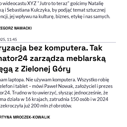
 wideocastu XYZ "Jutro to teraz" gościmy Natalię
ką i Sebastiana Kulczyka, by podjąć temat sztucznej
encji, jej wpływu na kulturę, biznes, etykę i nas samych.
ZEGORZ NAWACKI
R ARTYKUŁU - PROFIL
025, 11:45
ryzacja bez komputera. Tak
ator24 zarządza meblarską
ęgą z Zielonej Góry
mam laptopa. Nie używam komputera. Wszystko robię
elefon i tablet – mówi Paweł Nowak, założyciel i prezes
r24. Trudno w to uwierzyć, słysząc jednocześnie, że
rma działa w 16 krajach, zatrudnia 150 osób i w 2024
rzekroczyła już 200 mln zł obrotów.
RTYNA MROCZEK-KOWALIK
R ARTYKUŁU - PROFIL