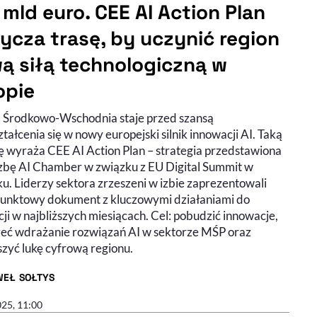
 mld euro. CEE AI Action Plan
ycza trasę, by uczynić region
ą siłą technologiczną w
opie
 Środkowo-Wschodnia staje przed szansą
tałcenia się w nowy europejski silnik innowacji AI. Taką
ę wyraża CEE AI Action Plan – strategia przedstawiona
izbę AI Chamber w związku z EU Digital Summit w
u. Liderzy sektora zrzeszeni w izbie zaprezentowali
punktowy dokument z kluczowymi działaniami do
cji w najbliższych miesiącach. Cel: pobudzić innowacje,
eć wdrażanie rozwiązań AI w sektorze MŚP oraz
szyć lukę cyfrową regionu.
WEŁ SOŁTYS
R ARTYKUŁU - PROFIL
025, 11:00