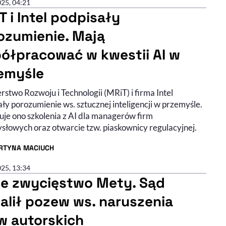
025, 04:21
T i Intel podpisały
ozumienie. Mają
ółpracować w kwestii AI w
emyśle
rstwo Rozwoju i Technologii (MRiT) i firma Intel
ły porozumienie ws. sztucznej inteligencji w przemyśle.
je ono szkolenia z AI dla managerów firm
słowych oraz otwarcie tzw. piaskownicy regulacyjnej.
RTYNA MACIUCH
R ARTYKUŁU - PROFIL
025, 13:34
e zwycięstwo Mety. Sąd
alił pozew ws. naruszenia
w autorskich