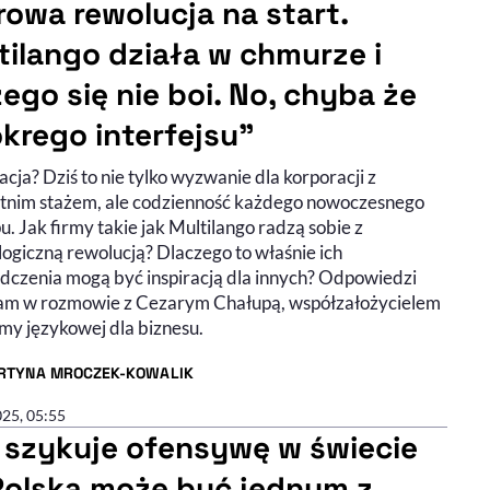
rowa rewolucja na start.
tilango działa w chmurze i
zego się nie boi. No, chyba że
krego interfejsu”
cja? Dziś to nie tylko wyzwanie dla korporacji z
etnim stażem, ale codzienność każdego nowoczesnego
u. Jak firmy takie jak Multilango radzą sobie z
logiczną rewolucją? Dlaczego to właśnie ich
dczenia mogą być inspiracją dla innych? Odpowiedzi
am w rozmowie z Cezarym Chałupą, współzałożycielem
rmy językowej dla biznesu.
RTYNA MROCZEK-KOWALIK
R ARTYKUŁU - PROFIL
025, 05:55
l szykuje ofensywę w świecie
 Polska może być jednym z