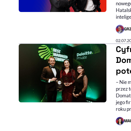
nowego
Hatals
intelig
GR
- AUTO
02.07.2
Cyf
Dom
pot
– Nie 
przez t
Domato
jego fi
roku p
MA
- AUTO