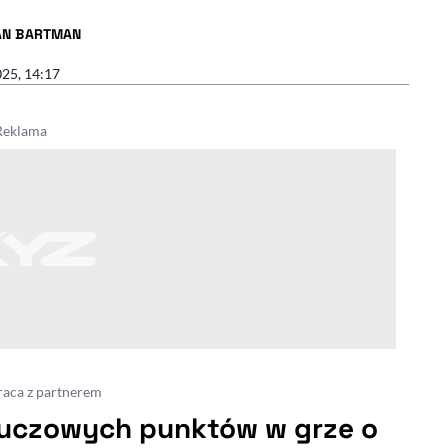
AN BARTMAN
R ARTYKUŁU - PROFIL
025, 14:17
aca z partnerem
luczowych punktów w grze o