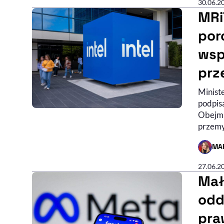
30.06.2
MRi
por
wsp
prz
Ministe
podpisa
Obejmu
przemy
MA
- AUTO
27.06.2
Mał
odd
pra