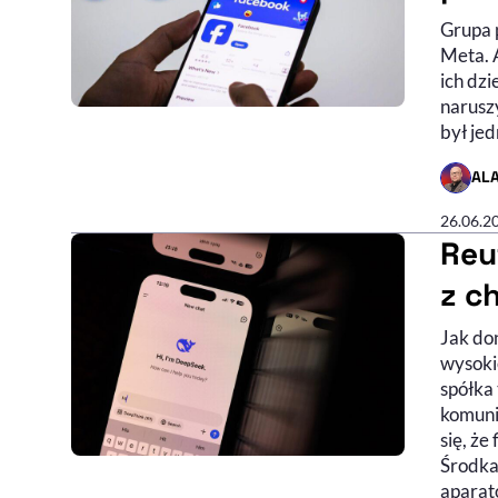
Grupa 
Meta. A
ich dzi
narusz
był jed
AL
- AUTO
26.06.2
Reu
z c
Jak do
wysoki
spółka
komuni
się, że
Środka
aparat