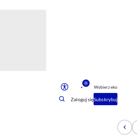
Ułatwienia dostępu
Rozmiar tekstu
Rozmiar tekstu
Rozmiar tekstu
Rozmiar tekstu
Normalny
Duży
Bardzo duży
Opcje wyświetlania
Wybierz eko
Podkreślenie linków
Zatrzymanie animacji
Zaloguj się
Subskrybuj
Odcienie szarości
Ułatwienie czytania