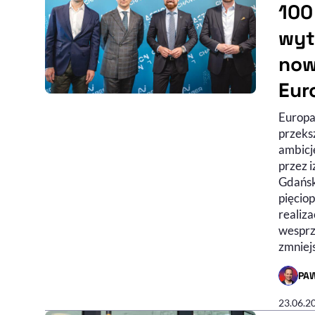
100
wyt
now
Eur
Europa
przeksz
ambicj
przez 
Gdańsk
pięcio
realiza
wesprz
zmniej
PA
- AUTO
23.06.2