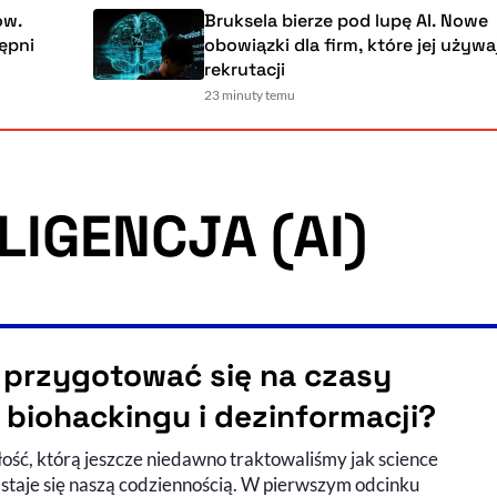
Bruksela bierze pod lupę AI. Nowe
obowiązki dla firm, które jej używają m.in. 
rekrutacji
23 minuty temu
LIGENCJA (AI)
 przygotować się na czasy
, biohackingu i dezinformacji?
łość, którą jeszcze niedawno traktowaliśmy jak science
a do słuchania (podcast)
ie wideo
, staje się naszą codziennością. W pierwszym odcinku