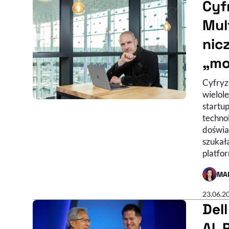
Cyf
Mul
nic
„mo
Cyfryza
wielol
startup
techno
doświa
szukał
platfo
MA
- AUTO
23.06.2
Del
AI.