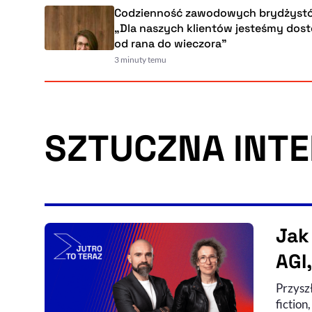
Codzienność zawodowych brydżystów.
„Dla naszych klientów jesteśmy dostępni
od rana do wieczora”
3 minuty temu
SZTUCZNA INTE
46:49
CZAS TRWANIA
Jak
AGI
Przysz
Audycj
Nagran
fiction