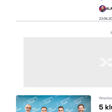
AL
- AUTO
23.06.2
Współpr
5 k