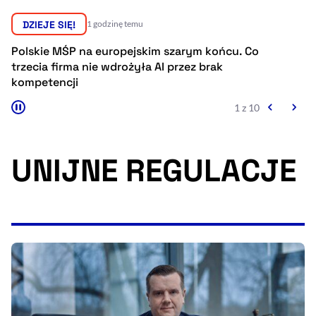
Resetuj opcje
DZIEJE SIĘ!
1 godzinę temu
Ułatwienia dostępności wspierają:
Polskie MŚP na europejskim szarym końcu. Co
Es
trzecia firma nie wdrożyła AI przez brak
w
kompetencji
1 z 10
UNIJNE REGULACJE
, otwiera się w nowym 
Sprawdź, jak i dlaczego zwiększamy dostępność
, otwiera się w nowym oknie
Zgłoś problem
Deklaracja dostępności
, otwiera się w no