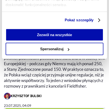
doskonalić funkcjonalności serwisu.
Prawo europejskie to nasz wspólny
Część z plików jest niezbędna do prawidłowego działania
Pokaż szczegóły
serwisu i jego funkcjonalności.
język. Polska musi nauczyć się go
Jeżeli nie wyrażasz zgody na zapisywanie plików cookie,
używać [WYWIAD]
możesz łatwo zarządzać swoimi uprawnieniami, np. we
Zezwól na wszystkie
własnej przeglądarce internetowej lub po wybraniu opcji
Choć coraz więcej kluczowych decyzji dla prowadzenia
Zarządzaj cookie.
biznesu w Polsce zapada w Brukseli, polskie firmy wciąż
Spersonalizuj
zbyt rzadko zasiadają przy europejskim stole. Tylko 13
Szczegółowe informacje na ten temat znajdziesz w
polskich podmiotów posiada dziś stałe biura w stolicy Unii
naszej
Polityce Prywatności
.
Europejskiej – podczas gdy Niemcy mają ich ponad 250,
a Stany Zjednoczone ponad 150. W praktyce oznacza to,
że Polska wciąż częściej przyjmuje unijne regulacje, niż je
aktywnie współtworzy. To jeden z wniosków płynących z
rozmowy z prawnikami z kancelarii Fieldfisher.
KRZYSZTOF BULSKI
- AUTOR ARTYKUŁU - PROFIL
23.07.2025, 04:09