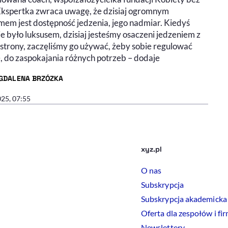
 Ekspertka zwraca uwagę, że dzisiaj ogromnym
mem jest dostępność jedzenia, jego nadmiar. Kiedyś
e było luksusem, dzisiaj jesteśmy osaczeni jedzeniem z
 strony, zaczęliśmy go używać, żeby sobie regulować
, do zaspokajania różnych potrzeb – dodaje
GDALENA BRZÓZKA
R ARTYKUŁU - PROFIL
025, 07:55
xyz.pl
O nas
Subskrypcja
Subskrypcja akademicka
Oferta dla zespołów i fi
Newslettery