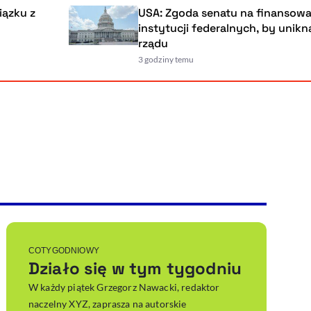
u z
USA: Zgoda senatu na finansowanie
instytucji federalnych, by uniknąć p
rządu
3 godziny temu
Powiększenie kursora
Resetuj opcje
Ułatwienia dostępności wspierają:
, otwiera się w nowym ok
Sprawdź, jak i dlaczego zwiększamy dostępność
, otwiera się w nowym oknie
Zgłoś problem
Deklaracja dostępności
, otwiera się w nowy