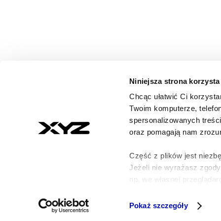
Niniejsza strona korzysta
Chcąc ułatwić Ci korzysta
© 2026 XYZ. Wszystkie prawa zastrzeżone
Twoim komputerze, telefon
All rights reserved
spersonalizowanych treśc
ISSN 3071-8147
oraz pomagają nam zrozumi
Część z plików jest niezbę
Jeżeli nie wyrażasz zgod
np. we własnej przeglądarc
Szczegółowe informacje n
Pokaż szczegóły