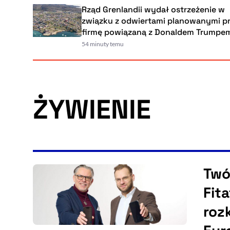
Rząd Grenlandii wydał ostrzeżenie w
związku z odwiertami planowanymi przez
firmę powiązaną z Donaldem Trumpem
54 minuty temu
ŻYWIENIE
Twó
Fit
roz