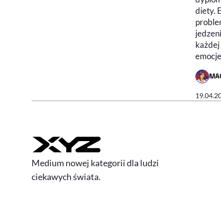
diety.
proble
jedzeni
każdej
emocje
MA
- AUTO
19.04.2
Medium nowej kategorii dla ludzi
ciekawych świata.