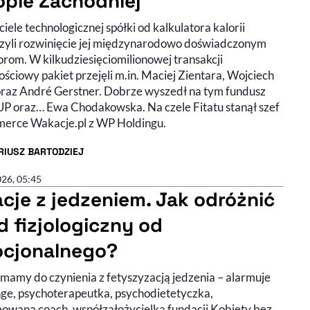
opie Zachodniej
iele technologicznej spółki od kalkulatora kalorii
zyli rozwinięcie jej międzynarodowo doświadczonym
orom. W kilkudziesięciomilionowej transakcji
ściowy pakiet przejęli m.in. Maciej Zientara, Wojciech
raz André Gerstner. Dobrze wyszedł na tym fundusz
P oraz… Ewa Chodakowska. Na czele Fitatu stanął szef
erce Wakacje.pl z WP Holdingu.
RIUSZ BARTODZIEJ
R ARTYKUŁU - PROFIL
026, 05:45
acje z jedzeniem. Jak odróżnić
d fizjologiczny od
cjonalnego?
 mamy do czynienia z fetyszyzacją jedzenia – alarmuje
a do słuchania (podcast)
ie wideo
nge, psychoterapeutka, psychodietetyczka,
owana coach, współzałożycielka fundacji Kobiety bez