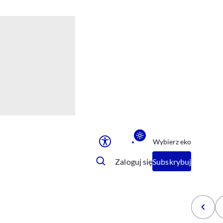
Ułatwienia dostępu
Rozmiar tekstu
Rozmiar tekstu
Rozmiar tekstu
Rozmiar tekstu
Normalny
Duży
Bardzo duży
Opcje wyświetlania
Wybierz eko
Podkreślenie linków
Zatrzymanie animacji
Zaloguj się
Subskrybuj
Odcienie szarości
Ułatwienie czytania