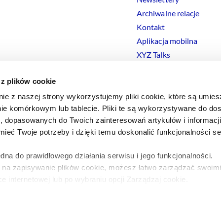
Archiwalne relacje
Kontakt
Aplikacja mobilna
XYZ Talks
 z plików cookie
nie z naszej strony wykorzystujemy pliki cookie, które są umie
ie komórkowym lub tablecie. Pliki te są wykorzystywane do dos
Polityka prywatności
Polityka
Cookies
Regulamin
Ustawienia
Co
i, dopasowanych do Twoich zainteresowań artykułów i informac
eć Twoje potrzeby i dzięki temu doskonalić funkcjonalności s
dna do prawidłowego działania serwisu i jego funkcjonalności.
y na zapisywanie plików cookie, możesz łatwo zarządzać swoimi
e internetowej lub po wybraniu opcji Zarządzaj cookie.
a ten temat znajdziesz w naszej
Polityce Prywatności
.