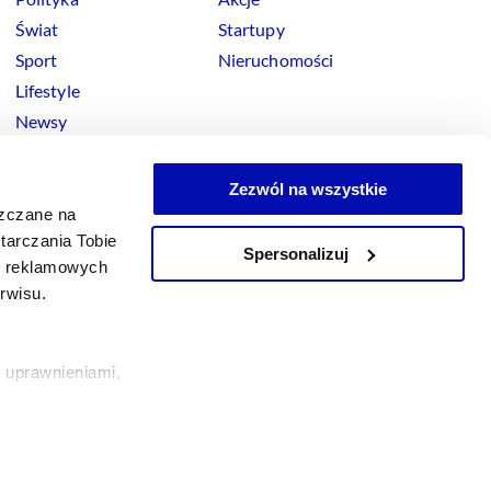
Świat
Startupy
Sport
Nieruchomości
Lifestyle
Newsy
Zezwól na wszystkie
szczane na
tarczania Tobie
Spersonalizuj
okies
ji reklamowych
x
Linkedin
Facebook
Instagram
Youtube
erwisu.
 uprawnieniami,