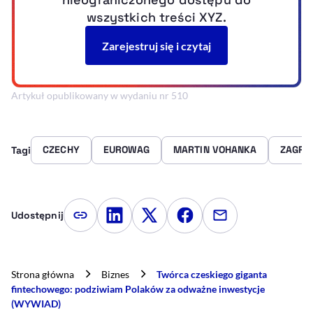
Artykuł opublikowany w wydaniu nr 510
CZECHY
EUROWAG
MARTIN VOHANKA
ZAGRA
Tagi
Udostępnij
Kopiuj link artykułu
Udostępnij na LinkedIn
Udostępnij na Twitterze
Udostępnij na Faceboo
Udostępnij przez
Strona główna
Biznes
Twórca czeskiego giganta
fintechowego: podziwiam Polaków za odważne inwestycje
(WYWIAD)