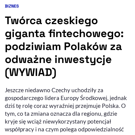
BIZNES
Kategoria artykułu:
Resetuj opcje
Twórca czeskiego
Ułatwienia dostępności wspierają:
giganta fintechowego:
podziwiam Polaków za
odważne inwestycje
(WYWIAD)
, otwiera się w nowym 
Jeszcze niedawno Czechy uchodziły za
Sprawdź, jak i dlaczego zwiększamy dostępność
gospodarczego lidera Europy Środkowej, jednak
dziś tę rolę coraz wyraźniej przejmuje Polska. O
, otwiera się w nowym oknie
Zgłoś problem
Deklaracja dostępności
tym, co ta zmiana oznacza dla regionu, gdzie
, otwiera się w no
kryje się wciąż niewykorzystany potencjał
współpracy i na czym polega odpowiedzialność