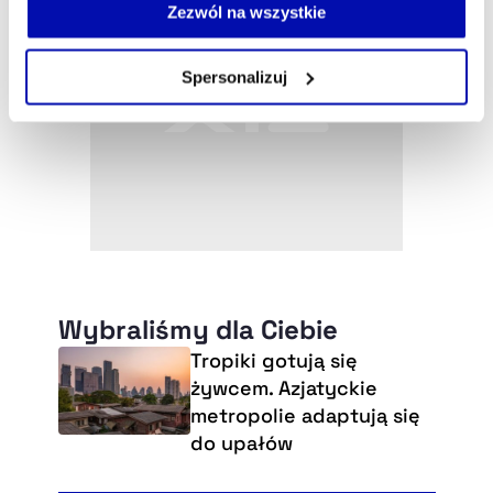
możesz łatwo zarządzać swoimi uprawnieniami, np. we
Zezwól na wszystkie
własnej przeglądarce internetowej lub po wybraniu opcji
Zarządzaj cookie.
Spersonalizuj
Szczegółowe informacje na ten temat znajdziesz w
naszej
Polityce Prywatności
.
Wybraliśmy dla Ciebie
Tropiki gotują się
żywcem. Azjatyckie
metropolie adaptują się
do upałów