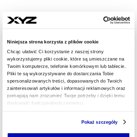
- AUTOR ARTYKUŁU - PROF
ALEKSANDRA TRENDAK
Dziennikarka
Zaczynałam w redakcjach lifestylowych, później
Niniejsza strona korzysta z plików cookie
zajęłam się komunikacją i PR-em dla firm
Chcąc ułatwić Ci korzystanie z naszej strony
technologicznych i finansowych. Dzięki temu
wykorzystujemy pliki cookie, które są umieszczane na
wiem, że dobra historia może kryć się wszędzie,
nawet w branżach, które z pozoru wydają się
Twoim komputerze, telefonie komórkowym lub tablecie.
hermetyczne. Lubię słuchać i opisywać historie
Pliki te są wykorzystywane do dostarczania Tobie
ludzi pełnych pasji, którzy zarażają pozytywną
spersonalizowanych treści, dopasowanych do Twoich
energią. Po pracy odkrywam nieoczywiste miejsca
zainteresowań artykułów i informacji reklamowych oraz
w Polsce, czytam literaturę japońską i piję matchę.
pomagają nam zrozumieć Twoje potrzeby i dzięki temu
aleksandra.trendak@xyz.pl
doskonalić funkcjonalności serwisu.
Część z plików jest niezbędna do prawidłowego działania
Pokaż szczegóły
serwisu i jego funkcjonalności.
Jeżeli nie wyrażasz zgody na zapisywanie plików cookie,