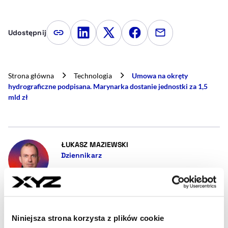
Udostępnij
Kopiuj link artykułu
Udostępnij na LinkedIn
Udostępnij na Twitterze
Udostępnij na Faceboo
Udostępnij przez
Strona główna
Technologia
Umowa na okręty
hydrograficzne podpisana. Marynarka dostanie jednostki za 1,5
mld zł
- AUTOR ARTYKUŁU - PROFIL
ŁUKASZ MAZIEWSKI
Dziennikarz
Gość od liczenia czołgów. Dziennikarz
zainteresowany bezpieczeństwem wewnętrznym i
międzynarodowym. Piszę o wojsku, policji i
służbach specjalnych. Przyglądam się tematyce
ochrony infrastruktury krytycznej i energetyce. W
Niniejsza strona korzysta z plików cookie
dni meczowe Juventusu bywam nieznośny, lubię