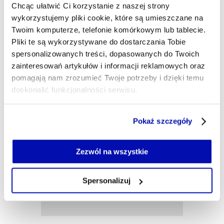
Chcąc ułatwić Ci korzystanie z naszej strony
science-fiction w wydaniu książkowym i
filmowym, kocham psy. Tool skończył się na płycie
wykorzystujemy pliki cookie, które są umieszczane na
"Lateralus".
Twoim komputerze, telefonie komórkowym lub tablecie.
Pliki te są wykorzystywane do dostarczania Tobie
lukasz.maziewski@xyz.pl
spersonalizowanych treści, dopasowanych do Twoich
zainteresowań artykułów i informacji reklamowych oraz
pomagają nam zrozumieć Twoje potrzeby i dzięki temu
doskonalić funkcjonalności serwisu.
Część z plików jest niezbędna do prawidłowego działania
Pokaż szczegóły
serwisu i jego funkcjonalności.
Jeżeli nie wyrażasz zgody na zapisywanie plików cookie,
możesz łatwo zarządzać swoimi uprawnieniami, np. we
Zezwól na wszystkie
własnej przeglądarce internetowej lub po wybraniu opcji
Zarządzaj cookie.
Spersonalizuj
Szczegółowe informacje na ten temat znajdziesz w
naszej
Polityce Prywatności
.