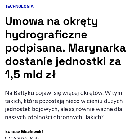
TECHNOLOGIA
Kategoria artykułu:
Resetuj opcje
Umowa na okręty
Ułatwienia dostępności wspierają:
hydrograficzne
podpisana. Marynarka
dostanie jednostki za
1,5 mld zł
, otwiera się w nowym 
Na Bałtyku pojawi się więcej okrętów. W tym
Sprawdź, jak i dlaczego zwiększamy dostępność
takich, które pozostają nieco w cieniu dużych
jednostek bojowych, ale są równie ważne dla
, otwiera się w nowym oknie
Zgłoś problem
Deklaracja dostępności
naszych zdolności obronnych. Jakich?
, otwiera się w no
- autor artykułu - profil
Łukasz Maziewski
02.06.2026, 04:45