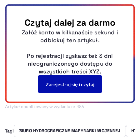
Artykuł opublikowany w wydaniu nr 485
BIURO HYDROGRAFICZNE MARYNARKI WOJENNEJ
HYD
Tagi