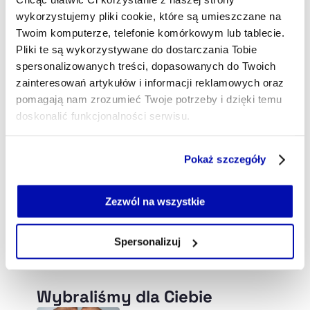
barbara.oksinska@xyz.pl
wykorzystujemy pliki cookie, które są umieszczane na
Twoim komputerze, telefonie komórkowym lub tablecie.
Pliki te są wykorzystywane do dostarczania Tobie
spersonalizowanych treści, dopasowanych do Twoich
zainteresowań artykułów i informacji reklamowych oraz
pomagają nam zrozumieć Twoje potrzeby i dzięki temu
doskonalić funkcjonalności serwisu.
Część z plików jest niezbędna do prawidłowego działania
Pokaż szczegóły
serwisu i jego funkcjonalności.
Jeżeli nie wyrażasz zgody na zapisywanie plików cookie,
możesz łatwo zarządzać swoimi uprawnieniami, np. we
Zezwól na wszystkie
własnej przeglądarce internetowej lub po wybraniu opcji
Zarządzaj cookie.
Spersonalizuj
Szczegółowe informacje na ten temat znajdziesz w
naszej
Polityce Prywatności
.
Wybraliśmy dla Ciebie