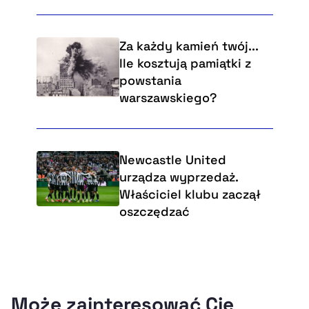
Za każdy kamień twój...
Ile kosztują pamiątki z
powstania
warszawskiego?
Newcastle United
urządza wyprzedaż.
Właściciel klubu zaczął
oszczędzać
Może zainteresować Cię