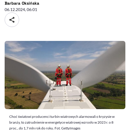
- autor artykułu - profil
Barbara Oksińska
06.12.2024, 06:01
Choć światowi producenci turbin wiatrowych alarmowali o kryzysie w
branży, to zatrudnienie w energetyce wiatrowej wzrosło w 2023 r. o 8
proc., do 1,7 mln rok do roku. Fot. GettyImages