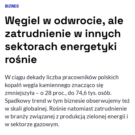
BIZNES
Kategoria artykułu:
Resetuj opcje
Węgiel w odwrocie, ale
Ułatwienia dostępności wspierają:
zatrudnienie w innych
sektorach energetyki
rośnie
W ciągu dekady liczba pracowników polskich
kopalń węgla kamiennego znacząco się
, otwiera się w nowym 
Sprawdź, jak i dlaczego zwiększamy dostępność
zmniejszyła – o 28 proc., do 74,6 tys. osób.
Spadkowy trend w tym biznesie obserwujemy też
w skali globalnej. Rośnie natomiast zatrudnienie
, otwiera się w nowym oknie
Zgłoś problem
Deklaracja dostępności
, otwiera się w no
w branży związanej z produkcją zielonej energii i
w sektorze gazowym.