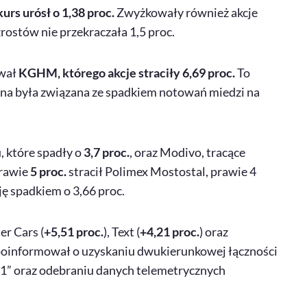
urs urósł o 1,38 proc.
Zwyżkowały również akcje
rostów nie przekraczała 1,5 proc.
wał
KGHM, którego akcje straciły 6,69 proc.
To
cena była związana ze spadkiem notowań miedzi na
 które spadły o
3,7 proc.
, oraz Modivo, tracące
prawie
5 proc.
stracił Polimex Mostostal, prawie 4
ję spadkiem o 3,66 proc.
ter
Cars
(
+5,51 proc.
), Text (
+4,21 proc.
) oraz
 poinformował o uzyskaniu dwukierunkowej łączności
1” oraz odebraniu danych telemetrycznych