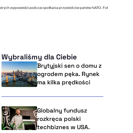
ch ostrych wypowiedzi podczas spotkania przywódców państw NATO. Fot
Wybraliśmy dla Ciebie
Brytyjski sen o domu z
ogrodem pęka. Rynek
ma kilka prędkości
Globalny fundusz
rozkręca polski
techbiznes w USA.