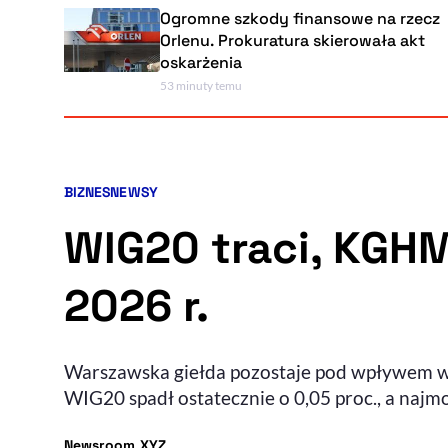
Ogromne szkody finansowe na rzecz
Orlenu. Prokuratura skierowała akt
oskarżenia
53 minuty temu
BIZNES
NEWSY
Kategorie artykułu:
WIG20 traci, KGHM
2026 r.
Warszawska giełda pozostaje pod wpływem w
WIG20 spadł ostatecznie o 0,05 proc., a najm
- autor artykułu - profil
Newsroom XYZ