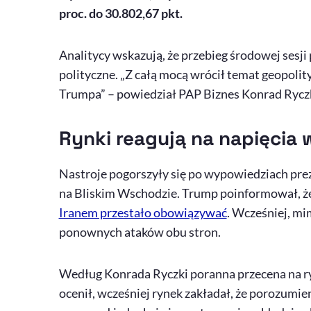
proc. do 30.802,67 pkt.
Analitycy wskazują, że przebieg środowej sesj
polityczne. „Z całą mocą wrócił temat geopol
Trumpa” – powiedział PAP Biznes Konrad Ryczk
Rynki reagują na napięcia 
Nastroje pogorszyły się po wypowiedziach pr
na Bliskim Wschodzie.
Trump
poinformował, ż
Iranem przestało obowiązywać
. Wcześniej, mi
ponownych ataków obu stron.
Według Konrada Ryczki poranna przecena na ry
ocenił, wcześniej rynek zakładał, że porozumie