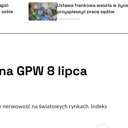
Ustawa frankowa weszła w życie. Ma
przyspieszyć pracę sądów
1 godzinę temu
Powiększenie kursora
Resetuj opcje
Ułatwienia dostępności wspierają:
na GPW 8 lipca
, otwiera się w nowym ok
Sprawdź, jak i dlaczego zwiększamy dostępność
y nerwowość na światowych rynkach. Indeks
, otwiera się w nowym oknie
Zgłoś problem
Deklaracja dostępności
, otwiera się w nowy