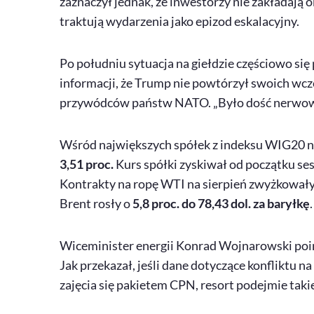
zaznaczył jednak, że inwestorzy nie zakładają 
traktują wydarzenia jako epizod eskalacyjny.
Po południu sytuacja na giełdzie częściowo się
informacji, że
Trump
nie powtórzył swoich wcz
przywódców państw NATO. „Było dość nerwowo
Wśród największych spółek z indeksu WIG20 naj
3,51 proc.
Kurs spółki zyskiwał od początku ses
Kontrakty na ropę WTI na sierpień zwyżkował
Brent rosły o
5,8 proc. do 78,43 dol. za baryłkę
.
Wiceminister energii Konrad Wojnarowski poinf
Jak przekazał, jeśli dane dotyczące konfliktu
zajęcia się pakietem CPN, resort podejmie takie