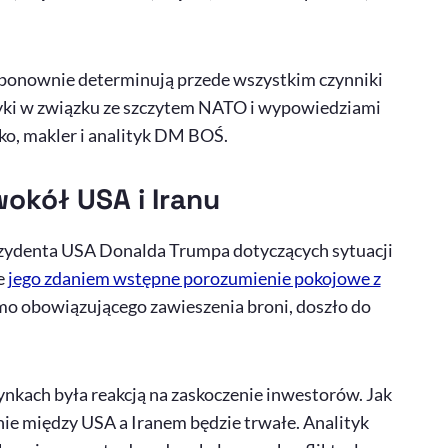
i ponownie determinują przede wszystkim czynniki
ityki w związku ze szczytem NATO i wypowiedziami
o, makler i analityk DM BOŚ.
wokół USA i Iranu
ezydenta USA Donalda
Trumpa
dotyczących sytuacji
e
jego zdaniem wstępne porozumienie pokojowe z
mo obowiązującego zawieszenia broni, doszło do
nkach była reakcją na zaskoczenie inwestorów. Jak
nie między USA a Iranem będzie trwałe. Analityk