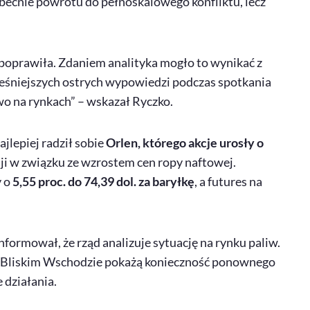
obecnie powrotu do pełnoskalowego konfliktu, lecz
 poprawiła. Zdaniem analityka mogło to wynikać z
eśniejszych ostrych wypowiedzi podczas spotkania
 na rynkach” – wskazał Ryczko.
lepiej radził sobie
Orlen, którego akcje urosły o
ji w związku ze wzrostem cen ropy naftowej.
y o
5,55 proc. do 74,39 dol. za baryłkę
, a
futures
na
ormował, że rząd analizuje sytuację na rynku paliw.
 na Bliskim Wschodzie pokażą konieczność ponownego
 działania.