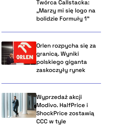
Twórca Callstacka:
„Marzy mi się logo na
bolidzie Formuły 1”
Orlen rozpycha się za
granicą. Wyniki
polskiego giganta
zaskoczyły rynek
Wyprzedaż akcji
Modivo. HalfPrice i
ShockPrice zostawią
CCC w tyle