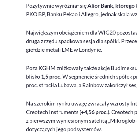
Pozytywnie wyróżniał się
Alior Bank, którego k
PKO BP, Banku Pekao i Allegro, jednak skala wz
Największym obciążeniem dla WIG20 pozosta
druga z rzędu spadkowa sesja dla spółki. Prze
giełdzie metali LME w Londynie.
Poza KGHM zniżkowały także akcje Budimeksu,
blisko
1,5 proc.
W segmencie średnich spółek 
proc. straciła Lubawa, a Rainbow zakończył ses
Na szerokim rynku uwagę zwracały wzrosty In
Creotech
Instruments (
+4,56 proc.
). Creotech
z pierwszym wyniesionym satelitą „Mikroglob-
dotyczących jego podsystemów.