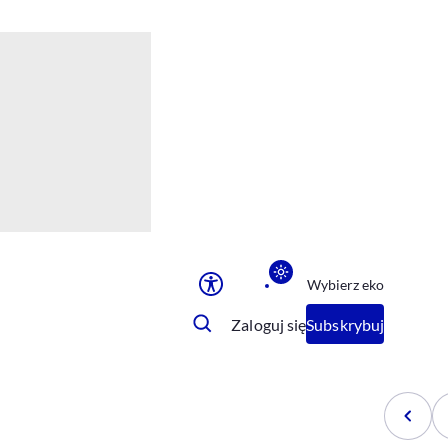
Ułatwienia dostępu
Rozmiar tekstu
Rozmiar tekstu
Rozmiar tekstu
Rozmiar tekstu
Normalny
Duży
Bardzo duży
Opcje wyświetlania
Wybierz eko
Podkreślenie linków
Zatrzymanie animacji
Zaloguj się
Subskrybuj
Odcienie szarości
Ułatwienie czytania