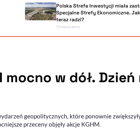
Polska Strefa Inwestycji miała zastąpić
Specjalne Strefy Ekonomiczne. Jak sobie
teraz radzi?
55 minut temu
 mocno w dół. Dzień 
ydarzeń geopolitycznych, które ponownie zwiększył
ocniejsze przeceny objęły akcje KGHM.