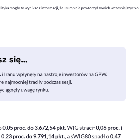
nalityka mogło to wynikać z informacji, że Trump nie powtórzył swoich wcześniejszy
sz się…
 i Iranu wpłynęły na nastroje inwestorów na GPW.
e najmocniej traciły podczas sesji.
rzyciągnęły uwagę rynku.
o
0,05 proc. do 3.672,54 pkt.
WIG stracił
0,06 proc. i
o
0,23 proc. do 9.791,14 pkt.
, a sWIG80 spadł o
0,47