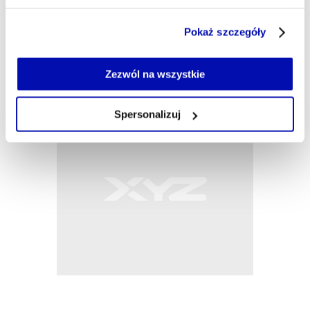
dyplomacją ekonomiczną w Senegalu.
Część z plików jest niezbędna do prawidłowego działania
Pokaż szczegóły
serwisu i jego funkcjonalności.
redakcja@xyz.pl
Jeżeli nie wyrażasz zgody na zapisywanie plików cookie,
możesz łatwo zarządzać swoimi uprawnieniami, np. we
Zezwól na wszystkie
własnej przeglądarce internetowej lub po wybraniu opcji
Zarządzaj cookie.
Spersonalizuj
Szczegółowe informacje na ten temat znajdziesz w
naszej
Polityce Prywatności
.