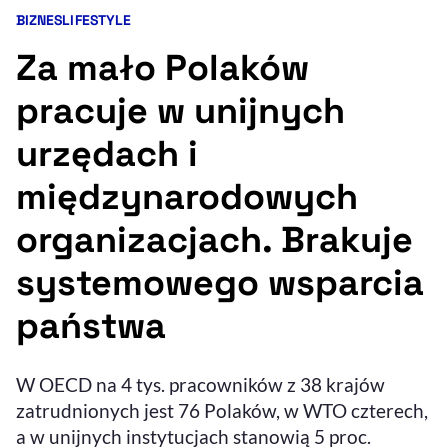
BIZNES
LIFESTYLE
Kategorie artykułu:
Resetuj opcje
Za mało Polaków
Ułatwienia dostępności wspierają:
pracuje w unijnych
urzędach i
międzynarodowych
organizacjach. Brakuje
systemowego wsparcia
, otwiera się w nowym 
Sprawdź, jak i dlaczego zwiększamy dostępność
państwa
, otwiera się w nowym oknie
Zgłoś problem
Deklaracja dostępności
, otwiera się w no
W OECD na 4 tys. pracowników z 38 krajów
zatrudnionych jest 76 Polaków, w WTO czterech,
a w unijnych instytucjach stanowią 5 proc.