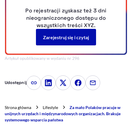
Artykuł opublikowany w wydaniu nr 296
Udostępnij
Kopiuj link artykułu
Udostępnij na LinkedIn
Udostępnij na Twitterze
Udostępnij na Faceboo
Udostępnij przez
Strona główna
Lifestyle
Za mało Polaków pracuje w
unijnych urzędach i międzynarodowych organizacjach. Brakuje
systemowego wsparcia państwa