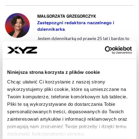
- AUTOR ARTYKUŁU -
MAŁGORZATA GRZEGORCZYK
Zastępczyni redaktora naczelnego i
dziennikarka
Jestem dziennikarką od prawie 25 lat i bardzo to
lubię, bo praca jest eXcYtująca i Zajmująca. W
XYZ piszę o firmach produkcyjnych i usługowych,
inwestycjach zagranicznych i polskich za granicą.
malgorzata.grzegorczyk@xyz.pl
Niniejsza strona korzysta z plików cookie
Chcąc ułatwić Ci korzystanie z naszej strony
wykorzystujemy pliki cookie, które są umieszczane na
- AUTOR ARTYKUŁU - PROFIL
LESZEK BIAŁY
Twoim komputerze, telefonie komórkowym lub tablecie.
Korespondent z Senegalu
Pliki te są wykorzystywane do dostarczania Tobie
Przez większość kariery zawodowej byłem
spersonalizowanych treści, dopasowanych do Twoich
związany z UNESCO i organizacjami
zainteresowań artykułów i informacji reklamowych oraz
międzynarodowymi, prowadziłem projekty
związane z edukacją, nauką i komunikacją w
pomagają nam zrozumieć Twoje potrzeby i dzięki temu
różnych krajach Afryki, m.in. w Senegalu, Gambii,
doskonalić funkcjonalności serwisu.
Kenii i Tunezji. Od ośmiu lat zajmuję się