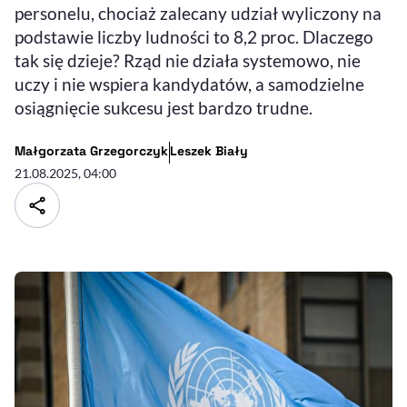
personelu, chociaż zalecany udział wyliczony na
podstawie liczby ludności to 8,2 proc. Dlaczego
tak się dzieje? Rząd nie działa systemowo, nie
uczy i nie wspiera kandydatów, a samodzielne
osiągnięcie sukcesu jest bardzo trudne.
- autor artykułu - profil
- autor artykułu - profil
Małgorzata Grzegorczyk
Leszek Biały
21.08.2025, 04:00