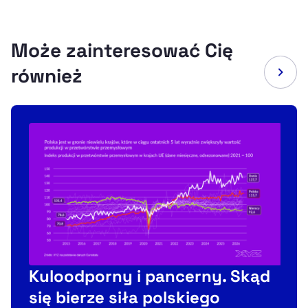
Może zainteresować Cię
również
Kuloodporny i pancerny. Skąd
P
się bierze siła polskiego
r