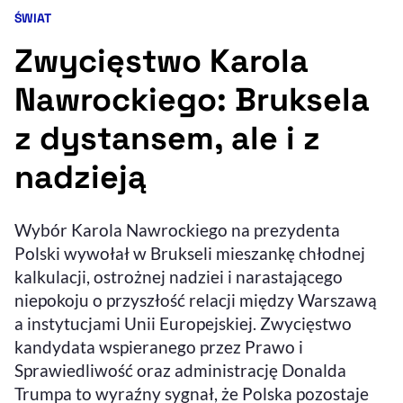
ŚWIAT
Kategoria artykułu:
Resetuj opcje
Zwycięstwo Karola
Ułatwienia dostępności wspierają:
Nawrockiego: Bruksela
z dystansem, ale i z
nadzieją
Wybór Karola Nawrockiego na prezydenta
Polski wywołał w Brukseli mieszankę chłodnej
, otwiera się w nowym 
Sprawdź, jak i dlaczego zwiększamy dostępność
kalkulacji, ostrożnej nadziei i narastającego
niepokoju o przyszłość relacji między Warszawą
a instytucjami Unii Europejskiej. Zwycięstwo
, otwiera się w nowym oknie
Zgłoś problem
Deklaracja dostępności
, otwiera się w no
kandydata wspieranego przez Prawo i
Sprawiedliwość oraz administrację Donalda
Trumpa to wyraźny sygnał, że Polska pozostaje