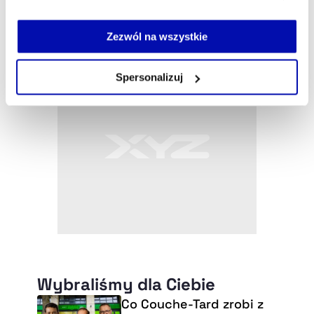
serwisu i jego funkcjonalności.
Jeżeli nie wyrażasz zgody na zapisywanie plików cookie,
możesz łatwo zarządzać swoimi uprawnieniami, np. we
Zezwól na wszystkie
własnej przeglądarce internetowej lub po wybraniu opcji
Zarządzaj cookie.
Spersonalizuj
Szczegółowe informacje na ten temat znajdziesz w
naszej
Polityce Prywatności
.
Wybraliśmy dla Ciebie
Co Couche-Tard zrobi z