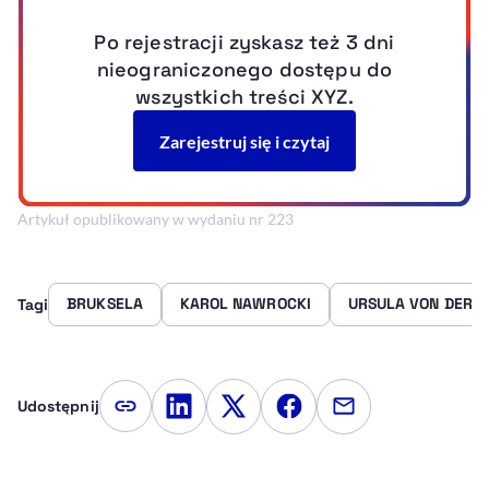
Artykuł opublikowany w wydaniu nr 223
BRUKSELA
KAROL NAWROCKI
URSULA VON DER L
Tagi
Udostępnij
Kopiuj link artykułu
Udostępnij na LinkedIn
Udostępnij na Twitterze
Udostępnij na Faceboo
Udostępnij przez