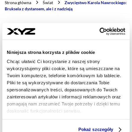
Strona główna
Świat
Zwycięstwo Karola Nawrockiego:
Bruksela z dystansem, ale i z nadzieją
- AUTOR ARTYKUŁU - PROFIL
KRZYSZTOF BULSKI
korespondent
Jestem ekspertem w dziedzinie komunikacji
Niniejsza strona korzysta z plików cookie
strategicznej z ponad 10-letnim doświadczeniem
Chcąc ułatwić Ci korzystanie z naszej strony
w tzw. bańce brukselskiej. W Brukseli jestem
wykorzystujemy pliki cookie, które są umieszczane na
dyrektorem programu Strategia dla Europy w
Twoim komputerze, telefonie komórkowym lub tablecie.
think tanku European Policy Innovation Council,
współprowadzę podcast Shape of Europe i portal
Pliki te są wykorzystywane do dostarczania Tobie
BalticWind.EU poświęcony morskiej energetyce
spersonalizowanych treści, dopasowanych do Twoich
wiatrowej w regionie Morza Bałtyckiego. Celem
zainteresowań artykułów i informacji reklamowych oraz
moich felietonów w XYZ jest przybliżenie
pomagają nam zrozumieć Twoje potrzeby i dzięki temu
Państwu świata unijnej polityki i jej wpływu na
doskonalić funkcjonalności serwisu.
polski biznes, naukę i codzienne życie nas
wszystkich.
Część z plików jest niezbędna do prawidłowego działania
Pokaż szczegóły
redakcja@xyz.pl