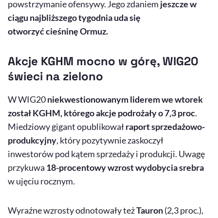
powstrzymanie ofensywy. Jego zdaniem
jeszcze w
ciągu najbliższego tygodnia uda się
otworzyć cieśninę Ormuz.
Akcje KGHM mocno w górę, WIG20
świeci na zielono
W WIG20
niekwestionowanym liderem we wtorek
został KGHM, którego akcje podrożały o 7,3 proc
.
Miedziowy gigant opublikował
raport sprzedażowo-
produkcyjny
, który pozytywnie zaskoczył
inwestorów pod kątem sprzedaży i produkcji. Uwagę
przykuwa
18-procentowy wzrost wydobycia srebra
w ujęciu rocznym.
Wyraźne wzrosty odnotowały też
Tauron
(2,3 proc.),