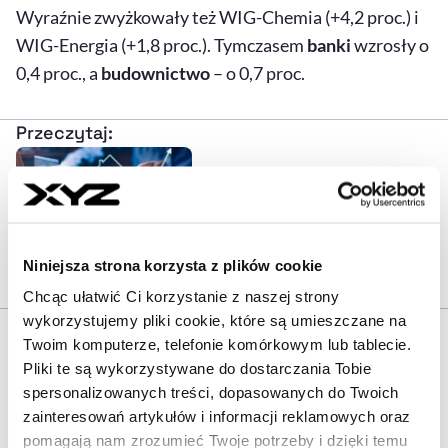
Wyraźnie zwyżkowały też WIG-Chemia (+4,2 proc.) i
WIG-Energia (+1,8 proc.). Tymczasem
banki
wzrosły o
0,4 proc., a
budownictwo
– o 0,7 proc.
Przeczytaj:
Marże deweloperów pod lupą. Czy ich
Niniejsza strona korzysta z plików cookie
wysokość to problem?
Chcąc ułatwić Ci korzystanie z naszej strony
wykorzystujemy pliki cookie, które są umieszczane na
Najgorszym sektorem okazał się WIG-Informatyka,
Twoim komputerze, telefonie komórkowym lub tablecie.
który spadł o 0,8 proc
. Straciły także sektory
Pliki te są wykorzystywane do dostarczania Tobie
spersonalizowanych treści, dopasowanych do Twoich
paliwowy (–0,6 proc.) , spożywczy (–0,5 proc.) i
zainteresowań artykułów i informacji reklamowych oraz
motoryzacyjny (–0,1 proc.).
pomagają nam zrozumieć Twoje potrzeby i dzięki temu