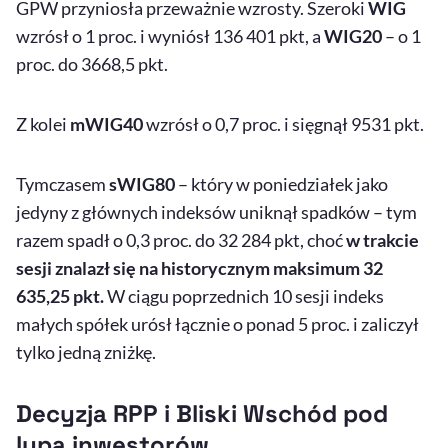
GPW przyniosła przeważnie wzrosty. Szeroki
WIG
wzrósł o 1 proc. i wyniósł 136 401 pkt, a
WIG20
– o 1
proc. do 3668,5 pkt.
Z kolei
mWIG40
wzrósł o 0,7 proc. i sięgnął 9531 pkt.
Tymczasem
sWIG80
– który w poniedziałek jako
jedyny z głównych indeksów uniknął spadków – tym
razem spadł o 0,3 proc. do 32 284 pkt, choć
w trakcie
sesji znalazł się na historycznym maksimum 32
635,25 pkt.
W ciągu poprzednich 10 sesji indeks
małych spółek urósł łącznie o ponad 5 proc. i zaliczył
tylko jedną zniżkę.
Decyzja RPP i Bliski Wschód pod
lupą inwestorów