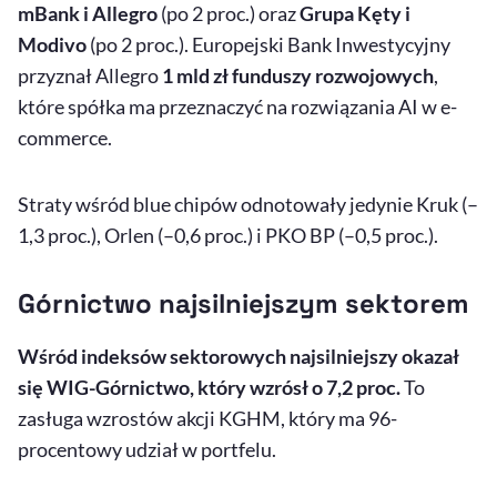
mBank i Allegro
(po 2 proc.) oraz
Grupa Kęty i
Modivo
(po 2 proc.). Europejski Bank Inwestycyjny
przyznał Allegro
1 mld zł funduszy rozwojowych
,
które spółka ma przeznaczyć na rozwiązania
AI
w
e-
commerce
.
Straty wśród
blue
chipów odnotowały jedynie Kruk (–
1,3 proc.), Orlen (–0,6 proc.) i PKO BP (–0,5 proc.).
Górnictwo najsilniejszym sektorem
Wśród indeksów sektorowych najsilniejszy okazał
się WIG-Górnictwo, który wzrósł o 7,2 proc.
To
zasługa wzrostów akcji KGHM, który ma 96-
procentowy udział w portfelu.