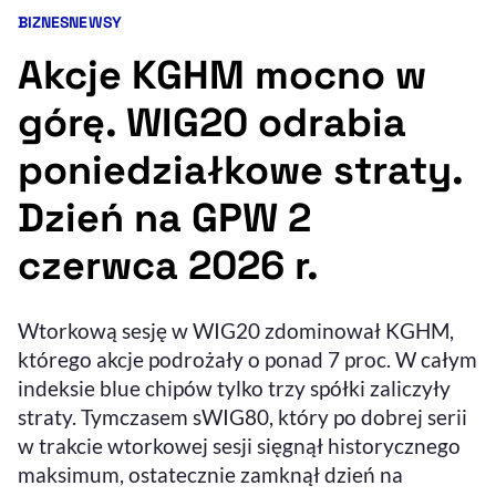
BIZNES
NEWSY
Kategorie artykułu:
Resetuj opcje
Akcje KGHM mocno w
Ułatwienia dostępności wspierają:
górę. WIG20 odrabia
poniedziałkowe straty.
Dzień na GPW 2
czerwca 2026 r.
, otwiera się w nowym 
Wtorkową sesję w WIG20 zdominował KGHM,
Sprawdź, jak i dlaczego zwiększamy dostępność
którego akcje podrożały o ponad 7 proc. W całym
indeksie blue chipów tylko trzy spółki zaliczyły
, otwiera się w nowym oknie
Zgłoś problem
Deklaracja dostępności
straty. Tymczasem sWIG80, który po dobrej serii
, otwiera się w no
w trakcie wtorkowej sesji sięgnął historycznego
maksimum, ostatecznie zamknął dzień na