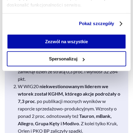
doskonalić funkcjonalności serwisu.
Główne wnioski
Część z plików jest niezbędna do prawidłowego działania
Pokaż szczegóły
serwisu i jego funkcjonalności.
Jeżeli nie wyrażasz zgody na zapisywanie plików cookie,
Po poniedziałkowych spadkach wtorek przyniósł
możesz łatwo zarządzać swoimi uprawnieniami, np. we
Zezwól na wszystkie
wzrosty na warszawskiej giełdzie.
WIG oraz
własnej przeglądarce internetowej lub po wybraniu opcji
WIG20
zakończyły dzień ze wzrostem o 1 proc.
Zarządzaj cookie.
Tymczasem
sWIG80
w trakcie sesji
znalazł się na
Spersonalizuj
historycznym maksimum 32 635,25 pkt.
, ale
Szczegółowe informacje na ten temat znajdziesz w
zamknął dzień ze stratą 0,3 proc. i wyniósł 32 284
naszej
Polityce Prywatności
.
pkt.
W WIG20
niekwestionowanym liderem we
wtorek został KGHM, którego akcje podrożały o
7,3 proc
. po publikacji mocnych wyników w
raporcie sprzedażowo-produkcyjnym. Wzrosty o
ponad 2 proc. odnotowały też
Tauron
,
mBank,
Allegro
,
Grupa Kęty i Modivo
. Z kolei tylko Kruk,
Orlen i PKO BP zaliczyły spadki.