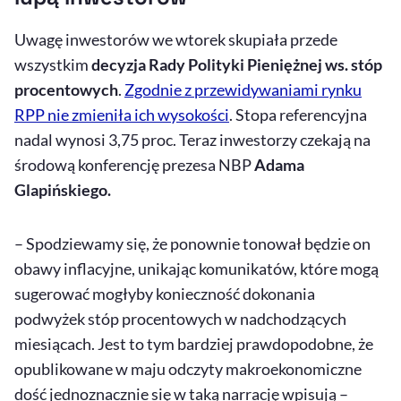
Uwagę inwestorów we wtorek skupiała przede
wszystkim
decyzja Rady Polityki Pieniężnej ws. stóp
procentowych
.
Zgodnie z przewidywaniami rynku
RPP nie zmieniła ich wysokości
. Stopa referencyjna
nadal wynosi 3,75 proc. Teraz inwestorzy czekają na
środową konferencję prezesa NBP
Adama
Glapińskiego.
– Spodziewamy się, że ponownie tonował będzie on
obawy inflacyjne, unikając komunikatów, które mogą
sugerować mogłyby konieczność dokonania
podwyżek stóp procentowych w nadchodzących
miesiącach. Jest to tym bardziej prawdopodobne, że
opublikowane w maju odczyty makroekonomiczne
dość jednoznacznie się w taką narrację wpisują –