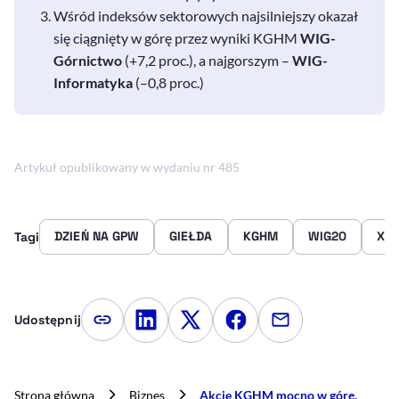
Wśród indeksów sektorowych najsilniejszy okazał
się ciągnięty w górę przez wyniki KGHM
WIG-
Górnictwo
(+7,2 proc.), a najgorszym –
WIG-
Informatyka
(–0,8 proc.)
Artykuł opublikowany w wydaniu nr 485
DZIEŃ NA GPW
GIEŁDA
KGHM
WIG20
XYZ
Tagi
Udostępnij
Kopiuj link artykułu
Udostępnij na LinkedIn
Udostępnij na Twitterze
Udostępnij na Faceboo
Udostępnij przez
Strona główna
Biznes
Akcje KGHM mocno w górę.