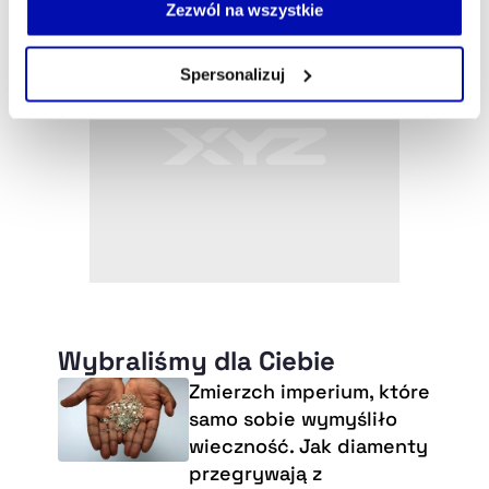
możesz łatwo zarządzać swoimi uprawnieniami, np. we
Zezwól na wszystkie
własnej przeglądarce internetowej lub po wybraniu opcji
Zarządzaj cookie.
Spersonalizuj
Szczegółowe informacje na ten temat znajdziesz w
naszej
Polityce Prywatności
.
Wybraliśmy dla Ciebie
Zmierzch imperium, które
samo sobie wymyśliło
wieczność. Jak diamenty
przegrywają z