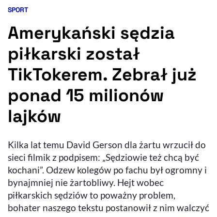
SPORT
Kategoria artykułu:
Resetuj opcje
Amerykański sędzia
Ułatwienia dostępności wspierają:
piłkarski został
TikTokerem. Zebrał już
ponad 15 milionów
lajków
, otwiera się w nowym 
Kilka lat temu David Gerson dla żartu wrzucił do
Sprawdź, jak i dlaczego zwiększamy dostępność
sieci filmik z podpisem: „Sędziowie też chcą być
kochani”. Odzew kolegów po fachu był ogromny i
, otwiera się w nowym oknie
Zgłoś problem
Deklaracja dostępności
bynajmniej nie żartobliwy. Hejt wobec
, otwiera się w no
piłkarskich sędziów to poważny problem,
bohater naszego tekstu postanowił z nim walczyć