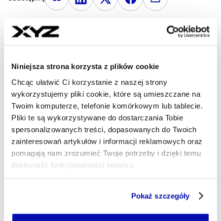
Kopiuj link artykułu
Udostępnij na LinkedIn
Udostępnij na Twitterze
Udostępnij na Faceboo
Udostępnij przez
Strona główna
Sport
Amerykański sędzia piłkarski
został TikTokerem. Zebrał już ponad 15 milionów lajków
Niniejsza strona korzysta z plików cookie
Chcąc ułatwić Ci korzystanie z naszej strony
wykorzystujemy pliki cookie, które są umieszczane na
- AUTOR ARTYKUŁU - PROFIL
MAREK DERYŁO
Twoim komputerze, telefonie komórkowym lub tablecie.
Dziennikarz
Pliki te są wykorzystywane do dostarczania Tobie
Dziennikarz sportowy, w ostatnich latach
spersonalizowanych treści, dopasowanych do Twoich
korespondent „Gazety Wyborczej” m.in. z
zainteresowań artykułów i informacji reklamowych oraz
Wimbledonu i kortów Rolanda Garrosa. Miłośnik
historii oraz – zgodnie z wykształceniem – świata
pomagają nam zrozumieć Twoje potrzeby i dzięki temu
finansów.
doskonalić funkcjonalności serwisu.
marek.derylo@xyz.pl
Część z plików jest niezbędna do prawidłowego działania
Pokaż szczegóły
serwisu i jego funkcjonalności.
Jeżeli nie wyrażasz zgody na zapisywanie plików cookie,