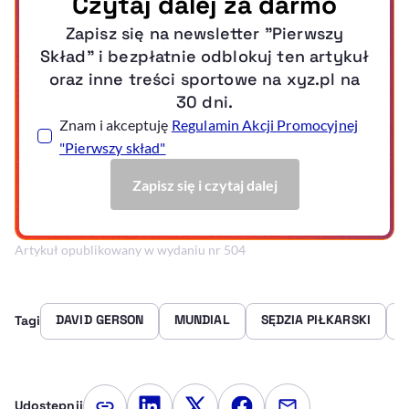
Artykuł opublikowany w wydaniu nr 504
DAVID GERSON
MUNDIAL
SĘDZIA PIŁKARSKI
T
Tagi
Udostępnij