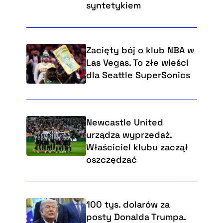
syntetykiem
Zacięty bój o klub NBA w
Las Vegas. To złe wieści
dla Seattle SuperSonics
Newcastle United
urządza wyprzedaż.
Właściciel klubu zaczął
oszczędzać
100 tys. dolarów za
posty Donalda Trumpa.