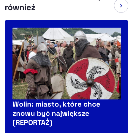
również
Wolin: miasto, które chce
znowu być największe
(REPORTAŻ)