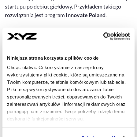
startupu po debiut giełdowy. Przykładem takiego
rozwiązania jest program
Innovate Poland
.
Przeczytaj więcej:
Niniejsza strona korzysta z plików cookie
Chcąc ułatwić Ci korzystanie z naszej strony
Miliardy z Innovate Poland płyną na rynek.
wykorzystujemy pliki cookie, które są umieszczane na
PFR Ventures ogłosił pierwszy nabór
Twoim komputerze, telefonie komórkowym lub tablecie.
Pliki te są wykorzystywane do dostarczania Tobie
–
Do grona trzech najsilniejszych gospodarek Europy
spersonalizowanych treści, dopasowanych do Twoich
zainteresowań artykułów i informacji reklamowych oraz
wejdziemy dzięki własnym technologiom, własnemu
pomagają nam zrozumieć Twoje potrzeby i dzięki temu
kapitałowi i firmom zdolnym do globalnej
doskonalić funkcjonalności serwisu.
konkurencji
– podkreślił Andrzej Domański.
Część z plików jest niezbędna do prawidłowego działania