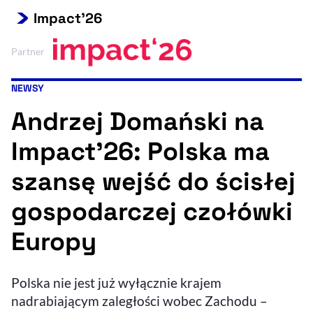
Impact'26
Resetuj opcje
Ułatwienia dostępności wspierają:
Partner
NEWSY
Kategoria artykułu:
Andrzej Domański na
Impact'26: Polska ma
szansę wejść do ścisłej
gospodarczej czołówki
, otwiera się w nowym 
Sprawdź, jak i dlaczego zwiększamy dostępność
Europy
, otwiera się w nowym oknie
Zgłoś problem
Deklaracja dostępności
, otwiera się w no
Polska nie jest już wyłącznie krajem
nadrabiającym zaległości wobec Zachodu –