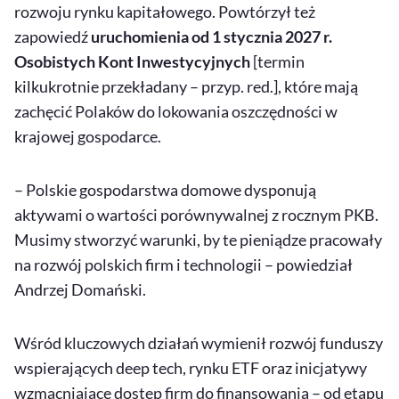
rozwoju rynku kapitałowego. Powtórzył też
zapowiedź
uruchomienia od 1 stycznia 2027 r.
Osobistych Kont Inwestycyjnych
[termin
kilkukrotnie przekładany – przyp. red.], które mają
zachęcić Polaków do lokowania oszczędności w
krajowej gospodarce.
– Polskie gospodarstwa domowe dysponują
aktywami o wartości porównywalnej z rocznym PKB.
Musimy stworzyć warunki, by te pieniądze pracowały
na rozwój polskich firm i technologii – powiedział
Andrzej Domański.
Wśród kluczowych działań wymienił rozwój funduszy
wspierających
deep tech
, rynku ETF oraz inicjatywy
wzmacniające dostęp firm do finansowania – od etapu