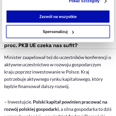
Pokaż szczegóły
Polecamy:
serwisu i jego funkcjonalności.
Jeżeli nie wyrażasz zgody na zapisywanie plików cookie,
możesz łatwo zarządzać swoimi uprawnieniami, np. we
Zezwól na wszystkie
własnej przeglądarce internetowej lub po wybraniu opcji
Zarządzaj cookie.
Spersonalizuj
Polska blisko celu. Czy na poziomie 95
Szczegółowe informacje na ten temat znajdziesz w
proc. PKB UE czeka nas sufit?
naszej
Polityce Prywatności
.
Minister zaapelował też do uczestników konferencji o
aktywne uczestnictwo w rozwoju gospodarczym
kraju poprzez inwestowanie w Polsce. Kraj
potrzebuje aktywnego rynku kapitałowego, który
będzie finansował dalszy rozwój.
– Inwestujcie.
Polski kapitał powinien pracować na
rozwój polskiej gospodarki
, a silna gospodarka to dziś