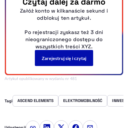
Artykuł opublikowany w wydaniu nr 481
ASCEND ELEMENTS
ELEKTROMOBILNOŚĆ
INWEST
Tagi
Udostępnij