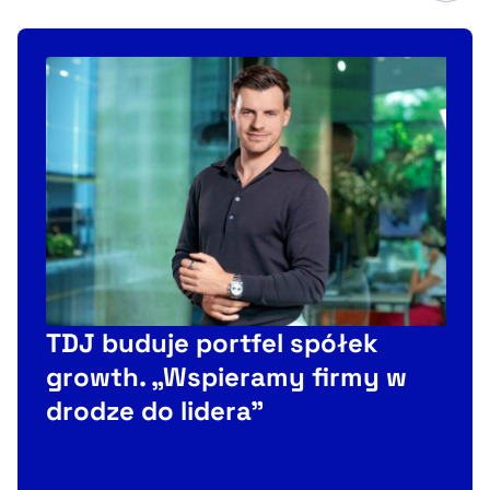
TDJ buduje portfel spółek
P
growth. „Wspieramy firmy w
drodze do lidera”