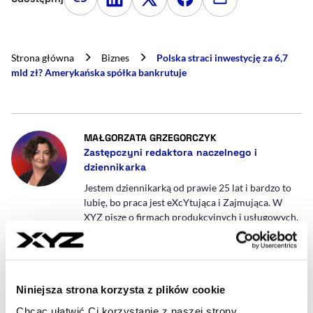
Kopiuj link artykułu
Udostępnij na LinkedIn
Udostępnij na Twitterze
Udostępnij na Faceboo
Udostępnij przez
Strona główna
Biznes
Polska straci inwestycję za 6,7
mld zł? Amerykańska spółka bankrutuje
- AUTOR ARTYKUŁU -
MAŁGORZATA GRZEGORCZYK
Zastępczyni redaktora naczelnego i
dziennikarka
Jestem dziennikarką od prawie 25 lat i bardzo to
lubię, bo praca jest eXcYtująca i Zajmująca. W
XYZ piszę o firmach produkcyjnych i usługowych,
inwestycjach zagranicznych i polskich za granicą.
malgorzata.grzegorczyk@xyz.pl
Niniejsza strona korzysta z plików cookie
Chcąc ułatwić Ci korzystanie z naszej strony