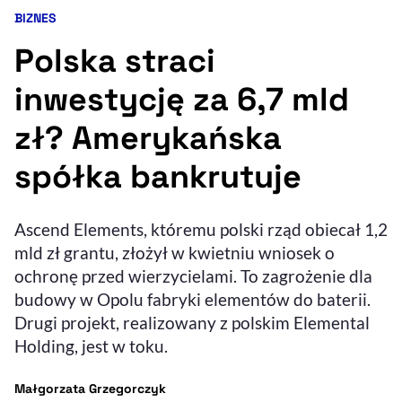
BIZNES
Kategoria artykułu:
Resetuj opcje
Polska straci
Ułatwienia dostępności wspierają:
inwestycję za 6,7 mld
zł? Amerykańska
spółka bankrutuje
Ascend Elements, któremu polski rząd obiecał 1,2
mld zł grantu, złożył w kwietniu wniosek o
, otwiera się w nowym 
Sprawdź, jak i dlaczego zwiększamy dostępność
ochronę przed wierzycielami. To zagrożenie dla
budowy w Opolu fabryki elementów do baterii.
Drugi projekt, realizowany z polskim Elemental
, otwiera się w nowym oknie
Zgłoś problem
Deklaracja dostępności
, otwiera się w no
Holding, jest w toku.
- autor artykułu - profil
Małgorzata Grzegorczyk