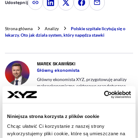
Udostępnij
Kopiuj link artykułu
Udostępnij na LinkedIn
Udostępnij na Twitterze
Udostępnij na Faceboo
Udostępnij przez
Strona główna
Analizy
Polskie szpitale licytują się o
lekarzy. Oto jak działa system, który napędza stawki
- AUTOR ARTYKUŁU - PROFIL
MAREK SKAWIŃSKI
Główny ekonomista
Główny ekonomista XYZ, przygotowuję analizy
makroekonomiczne, sektorowe oraz dotyczące
finansów publicznych. Były dyrektor
Departamentu Polityki Makroekonicznej w
Ministerstwie Finansów. W wolnym czasie: góry
oraz literatura piękna.
Niniejsza strona korzysta z plików cookie
marek.skawinski@xyz.pl
Chcąc ułatwić Ci korzystanie z naszej strony
wykorzystujemy pliki cookie, które są umieszczane na