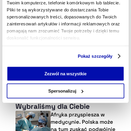
Twoim komputerze, telefonie komórkowym lub tablecie.
Pliki te są wykorzystywane do dostarczania Tobie
spersonalizowanych treści, dopasowanych do Twoich
zainteresowań artykułów i informacji reklamowych oraz
pomagają nam zrozumieć Twoje potrzeby i dzięki temu
doskonalić funkcjonalności serwisu.
Część z plików jest niezbędna do prawidłowego działania
Pokaż szczegóły
serwisu i jego funkcjonalności.
Jeżeli nie wyrażasz zgody na zapisywanie plików cookie,
możesz łatwo zarządzać swoimi uprawnieniami, np. we
Zezwól na wszystkie
własnej przeglądarce internetowej lub po wybraniu opcji
Zarządzaj cookie.
Spersonalizuj
Szczegółowe informacje na ten temat znajdziesz w
Wybraliśmy dla Ciebie
naszej
Polityce Prywatności
.
Afryka przyspiesza w
medycynie. Polska może
na tym zyskać podwójnie