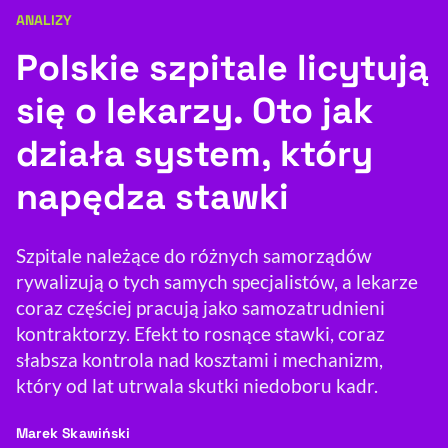
ANALIZY
Kategoria artykułu:
Resetuj opcje
Polskie szpitale licytują
Ułatwienia dostępności wspierają:
się o lekarzy. Oto jak
działa system, który
napędza stawki
Szpitale należące do różnych samorządów
rywalizują o tych samych specjalistów, a lekarze
, otwiera się w nowym 
Sprawdź, jak i dlaczego zwiększamy dostępność
coraz częściej pracują jako samozatrudnieni
kontraktorzy. Efekt to rosnące stawki, coraz
słabsza kontrola nad kosztami i mechanizm,
, otwiera się w nowym oknie
Zgłoś problem
Deklaracja dostępności
, otwiera się w no
który od lat utrwala skutki niedoboru kadr.
- autor artykułu - profil
Marek Skawiński