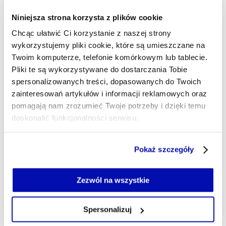
nie stanowiłaby dużych wpływów nawet bez
Niniejsza strona korzysta z plików cookie
masowego exodusu na ryczałt. Poniżej
Chcąc ułatwić Ci korzystanie z naszej strony
pokazuję potencjalne kwoty przy założeniu
wykorzystujemy pliki cookie, które są umieszczane na
utrzymania się wpływów z daniny w relacji do
Twoim komputerze, telefonie komórkowym lub tablecie.
PKB z 2022 r. Szacować można, że ubytek
Pliki te są wykorzystywane do dostarczania Tobie
wynosi ok. 1,6 mld zł w 2025 r., natomiast
spersonalizowanych treści, dopasowanych do Twoich
zainteresowań artykułów i informacji reklamowych oraz
skumulowany sięga 3,7 mld zł. W skali
pomagają nam zrozumieć Twoje potrzeby i dzięki temu
budżetu nie jest to oszałamiająca kwota, ale
doskonalić funkcjonalności serwisu.
nie jest też niebagatelna.
Część z plików jest niezbędna do prawidłowego działania
Pokaż szczegóły
serwisu i jego funkcjonalności.
Jeżeli nie wyrażasz zgody na zapisywanie plików cookie,
możesz łatwo zarządzać swoimi uprawnieniami, np. we
Zezwól na wszystkie
własnej przeglądarce internetowej lub po wybraniu opcji
Zarządzaj cookie.
Spersonalizuj