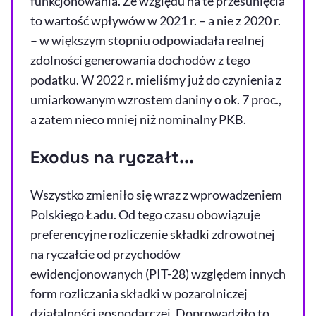
funkcjonowania. Ze względu na te przesunięcia
to wartość wpływów w 2021 r. – a nie z 2020 r.
– w większym stopniu odpowiadała realnej
zdolności generowania dochodów z tego
podatku. W 2022 r. mieliśmy już do czynienia z
umiarkowanym wzrostem daniny o ok. 7 proc.,
a zatem nieco mniej niż nominalny PKB.
Exodus na ryczałt...
Wszystko zmieniło się wraz z wprowadzeniem
Polskiego Ładu. Od tego czasu obowiązuje
preferencyjne rozliczenie składki zdrowotnej
na ryczałcie od przychodów
ewidencjonowanych (PIT-28) względem innych
form rozliczania składki w pozarolniczej
działalności gospodarczej. Doprowadziło to,