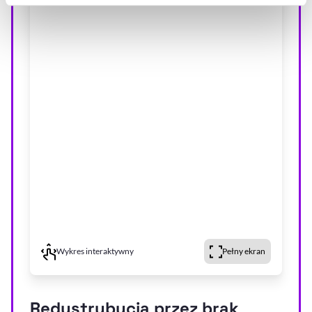
Szczegółowe informacje na ten temat znajdziesz w
naszej
Polityce Prywatności
.
Wykres interaktywny
Pełny ekran
Redystrybucja przez brak