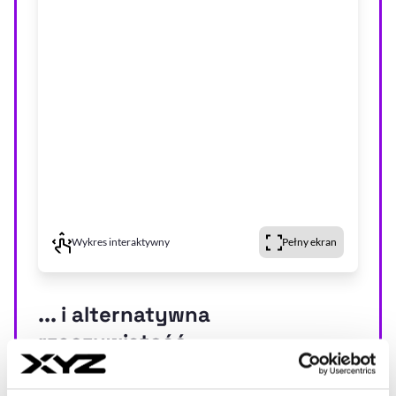
Wykres interaktywny
Pełny ekran
... i alternatywna
rzeczywistość
Należy podkreślić, że danina solidarnościowa