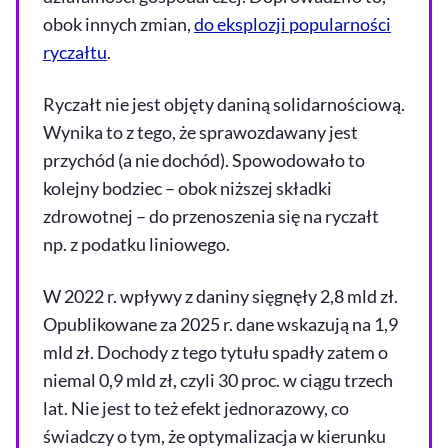
obok innych zmian,
do eksplozji popularności
ryczałtu
.
Ryczałt nie jest objęty daniną solidarnościową.
Wynika to z tego, że sprawozdawany jest
przychód (a nie dochód). Spowodowało to
kolejny bodziec – obok niższej składki
zdrowotnej – do przenoszenia się na ryczałt
np. z podatku liniowego.
W 2022 r. wpływy z daniny sięgnęły 2,8 mld zł.
Opublikowane za 2025 r. dane wskazują na 1,9
mld zł. Dochody z tego tytułu spadły zatem o
niemal 0,9 mld zł, czyli 30 proc. w ciągu trzech
lat. Nie jest to też efekt jednorazowy, co
świadczy o tym, że optymalizacja w kierunku