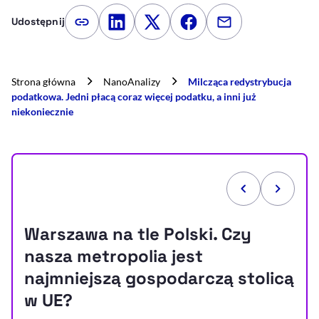
Udostępnij
Kopiuj link artykułu
Udostępnij na LinkedIn
Udostępnij na Twitterze
Udostępnij na Faceboo
Udostępnij przez
Strona główna
NanoAnalizy
Milcząca redystrybucja
podatkowa. Jedni płacą coraz więcej podatku, a inni już
niekoniecznie
Warszawa na tle Polski. Czy
nasza metropolia jest
najmniejszą gospodarczą stolicą
w UE?