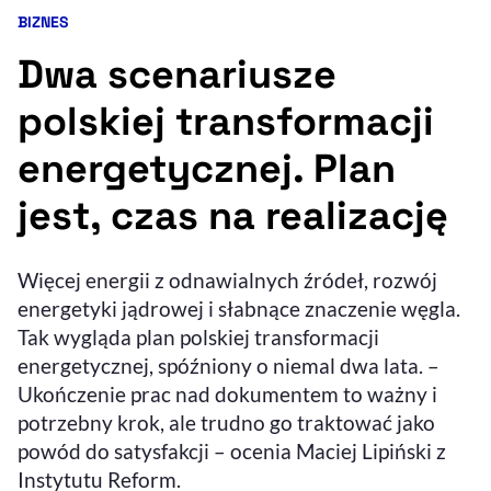
BIZNES
Kategoria artykułu:
Resetuj opcje
Dwa scenariusze
Ułatwienia dostępności wspierają:
polskiej transformacji
energetycznej. Plan
jest, czas na realizację
Więcej energii z odnawialnych źródeł, rozwój
energetyki jądrowej i słabnące znaczenie węgla.
, otwiera się w nowym 
Sprawdź, jak i dlaczego zwiększamy dostępność
Tak wygląda plan polskiej transformacji
energetycznej, spóźniony o niemal dwa lata. –
Ukończenie prac nad dokumentem to ważny i
, otwiera się w nowym oknie
Zgłoś problem
Deklaracja dostępności
, otwiera się w no
potrzebny krok, ale trudno go traktować jako
powód do satysfakcji – ocenia Maciej Lipiński z
Instytutu Reform.