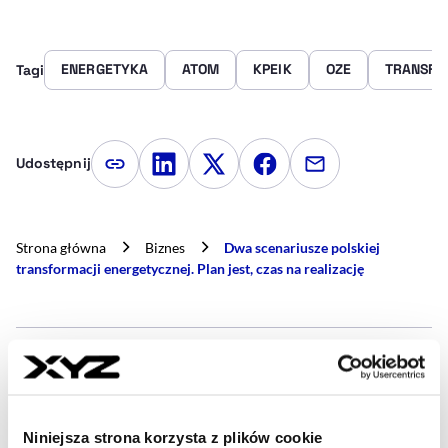
ENERGETYKA
ATOM
KPEIK
OZE
TRANSFO
Tagi
Udostępnij
Kopiuj link artykułu
Udostępnij na LinkedIn
Udostępnij na Twitterze
Udostępnij na Faceboo
Udostępnij przez
Strona główna
Biznes
Dwa scenariusze polskiej
transformacji energetycznej. Plan jest, czas na realizację
- AUTOR ARTYKUŁU - PROFIL
BARBARA OKSIŃSKA
Dziennikarka
Piszę o energetyce, górnictwie i przemyśle. Gonię
za newsami, ale lubię też się zatrzymać, by spojrzeć
Niniejsza strona korzysta z plików cookie