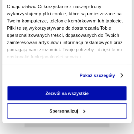
na branżę z różnych perspektyw. W wolnym czasie
Chcąc ułatwić Ci korzystanie z naszej strony
czytam książki, głównie reportaże, gdy mam więcej
wykorzystujemy pliki cookie, które są umieszczane na
czasu, to pakuję plecak i jadę w Bieszczady.
Twoim komputerze, telefonie komórkowym lub tablecie.
barbara.oksinska@xyz.pl
Pliki te są wykorzystywane do dostarczania Tobie
spersonalizowanych treści, dopasowanych do Twoich
zainteresowań artykułów i informacji reklamowych oraz
pomagają nam zrozumieć Twoje potrzeby i dzięki temu
doskonalić funkcjonalności serwisu.
Część z plików jest niezbędna do prawidłowego działania
Pokaż szczegóły
serwisu i jego funkcjonalności.
Jeżeli nie wyrażasz zgody na zapisywanie plików cookie,
możesz łatwo zarządzać swoimi uprawnieniami, np. we
Zezwól na wszystkie
własnej przeglądarce internetowej lub po wybraniu opcji
Zarządzaj cookie.
Spersonalizuj
Szczegółowe informacje na ten temat znajdziesz w
naszej
Polityce Prywatności
.