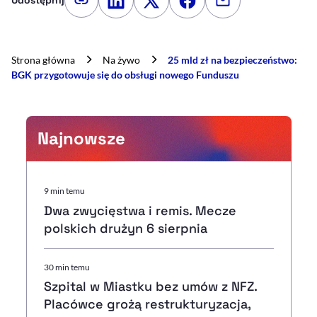
Udostępnij
Kopiuj link artykułu
Udostępnij na LinkedIn
Udostępnij na Twitterze
Udostępnij na Faceboo
Udostępnij przez
Strona główna
Na żywo
25 mld zł na bezpieczeństwo:
BGK przygotowuje się do obsługi nowego Funduszu
Najnowsze
9 min temu
Dwa zwycięstwa i remis. Mecze
polskich drużyn 6 sierpnia
30 min temu
Szpital w Miastku bez umów z NFZ.
Placówce grożą restrukturyzacja,