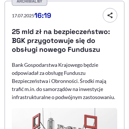
ARCHIWALNY
Resetuj opcje
16:19
17.07.2025
Ułatwienia dostępności wspierają:
25 mld zł na bezpieczeństwo:
BGK przygotowuje się do
obsługi nowego Funduszu
Bank Gospodarstwa Krajowego będzie
odpowiadał za obsługę Funduszu
Bezpieczeństwa i Obronności. Środki mają
, otwiera się w nowym 
Sprawdź, jak i dlaczego zwiększamy dostępność
trafić m.in. do samorządów na inwestycje
infrastrukturalne o podwójnym zastosowaniu.
, otwiera się w nowym oknie
Zgłoś problem
Deklaracja dostępności
, otwiera się w no