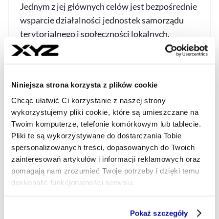
Jednym z jej głównych celów jest bezpośrednie
wsparcie działalności jednostek samorządu
terytorialnego i społeczności lokalnych.
Bank deklaruje, że będzie działać w oparciu o
długofalową strategię, wykorzystując zarówno
Niniejsza strona korzysta z plików cookie
środki krajowe, jak i fundusze europejskie, w
tym z KPO. Celem jest nie tylko finansowanie,
Chcąc ułatwić Ci korzystanie z naszej strony
wykorzystujemy pliki cookie, które są umieszczane na
ale też wspieranie transformacji lokalnych
Twoim komputerze, telefonie komórkowym lub tablecie.
wspólnot.
Pliki te są wykorzystywane do dostarczania Tobie
spersonalizowanych treści, dopasowanych do Twoich
BGK określa się jako bank wszystkich szczebli
zainteresowań artykułów i informacji reklamowych oraz
samorządowych – od gmin wiejskich po
pomagają nam zrozumieć Twoje potrzeby i dzięki temu
województwa. Poprzez Fundusz
doskonalić funkcjonalności serwisu.
Bezpieczeństwa i Obronności bank zamierza
Część z plików jest niezbędna do prawidłowego działania
rozszerzyć swoje działania w obszarze
Pokaż szczegóły
serwisu i jego funkcjonalności.