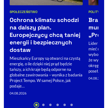
SPOŁECZEŃSTWO
POLITYKA
Kategorie artykułu:
Kategorie 
Ochrona klimatu schodzi
Braun 
na dalszy plan.
mundur
Europejczycy chcą taniej
„Próba 
energii i bezpiecznych
Lider Konf
dostaw
mieć mundu
wyborczych
Mieszkańcy Europy są otwarci na czystą
że wystawi
energię, o ile dzięki niej prąd będzie
okręgów. –
tańszy, a ich kraje będą odporne na
poseł…
globalne zawirowania – wynika z badania
04.08.2026
Project Tempo. W samej Polsce, jak
podaje…
04.08.2026