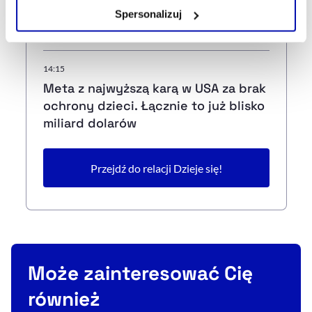
Zarządzaj cookie.
Jedna trafi do Trybunału
Spersonalizuj
Konstytucyjnego
Szczegółowe informacje na ten temat znajdziesz w
naszej
Polityce Prywatności
.
14:15
Meta z najwyższą karą w USA za brak
ochrony dzieci. Łącznie to już blisko
miliard dolarów
Przejdź do relacji Dzieje się!
Może zainteresować Cię
również