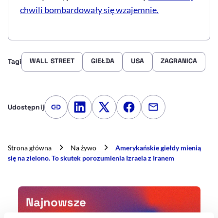
chwili bombardowały się wzajemnie.
WALL STREET
GIEŁDA
USA
ZAGRANICA
Tagi
Udostępnij
Kopiuj link artykułu
Udostępnij na LinkedIn
Udostępnij na Twitterze
Udostępnij na Faceboo
Udostępnij przez
Strona główna
Na żywo
Amerykańskie giełdy mienią
się na zielono. To skutek porozumienia Izraela z Iranem
Najnowsze