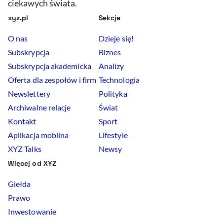
ciekawych świata.
xyz.pl
Sekcje
O nas
Dzieje się!
Subskrypcja
Biznes
Subskrypcja akademicka
Analizy
Oferta dla zespołów i firm
Technologia
Newslettery
Polityka
Archiwalne relacje
Świat
Kontakt
Sport
Aplikacja mobilna
Lifestyle
XYZ Talks
Newsy
Więcej od XYZ
Giełda
Prawo
Inwestowanie