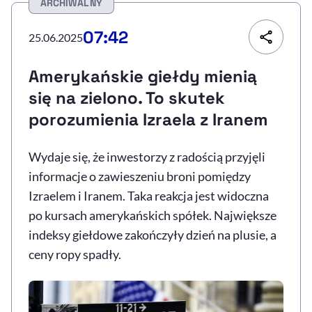
ARCHIWALNY
Resetuj opcje
07:42
25.06.2025
Ułatwienia dostępności wspierają:
Amerykańskie giełdy mienią
się na zielono. To skutek
porozumienia Izraela z Iranem
Wydaje się, że inwestorzy z radością przyjęli
informacje o zawieszeniu broni pomiędzy
Izraelem i Iranem. Taka reakcja jest widoczna
, otwiera się w nowym 
Sprawdź, jak i dlaczego zwiększamy dostępność
po kursach amerykańskich spółek. Największe
indeksy giełdowe zakończyły dzień na plusie, a
ceny ropy spadły.
, otwiera się w nowym oknie
Zgłoś problem
Deklaracja dostępności
, otwiera się w no