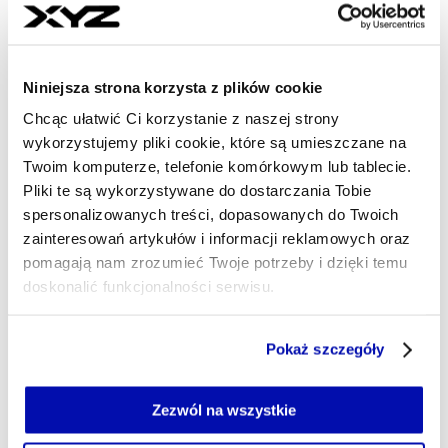
15:51
Ogromne szkody finansowe na rzecz
Niniejsza strona korzysta z plików cookie
Orlenu. Prokuratura skierowała akt
oskarżenia
Chcąc ułatwić Ci korzystanie z naszej strony
wykorzystujemy pliki cookie, które są umieszczane na
Twoim komputerze, telefonie komórkowym lub tablecie.
15:50
Pliki te są wykorzystywane do dostarczania Tobie
Polska Strefa Inwestycji miała
spersonalizowanych treści, dopasowanych do Twoich
zastąpić Specjalne Strefy
zainteresowań artykułów i informacji reklamowych oraz
Ekonomiczne. Jak sobie teraz radzi?
pomagają nam zrozumieć Twoje potrzeby i dzięki temu
doskonalić funkcjonalności serwisu.
15:22
Ustawa frankowa weszła w życie. Ma
Część z plików jest niezbędna do prawidłowego działania
Pokaż szczegóły
przyspieszyć pracę sądów
serwisu i jego funkcjonalności.
Jeżeli nie wyrażasz zgody na zapisywanie plików cookie,
możesz łatwo zarządzać swoimi uprawnieniami, np. we
Zezwól na wszystkie
14:34
własnej przeglądarce internetowej lub po wybraniu opcji
Prezydent podpisał cztery ustawy.