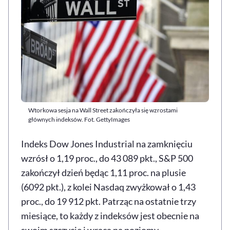
Wtorkowa sesja na Wall Street zakończyła się wzrostami
głównych indeksów. Fot. GettyImages
Indeks Dow Jones Industrial na zamknięciu
wzrósł o 1,19 proc., do 43 089 pkt., S&P 500
zakończył dzień będąc 1,11 proc. na plusie
(6092 pkt.), z kolei Nasdaq zwyżkował o 1,43
proc., do 19 912 pkt. Patrząc na ostatnie trzy
miesiące, to każdy z indeksów jest obecnie na
swoim szczycie i wraca na poziomy