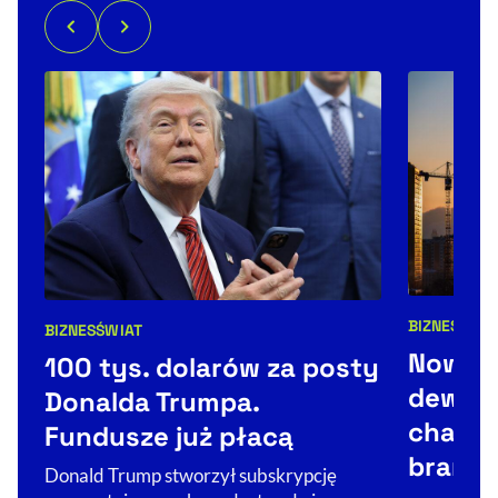
BIZNES
BIZNES
ŚWIAT
Kategorie 
Kategorie artykułu:
Noweli
100 tys. dolarów za posty
dewelo
Donalda Trumpa.
change
Fundusze już płacą
branż
Donald Trump stworzył subskrypcję