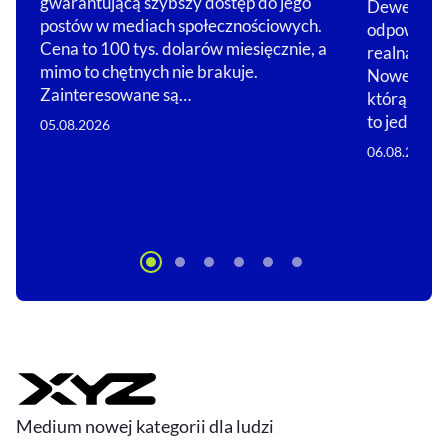
gwarantującą szybszy dostęp do jego
Deweloperz
postów w mediach społecznościowych.
odpowiedzi
Cena to 100 tys. dolarów miesięcznie, a
realną ochr
mimo to chętnych nie brakuje.
Nowelizacj
Zainteresowane są…
którą właśn
to jedna z
05.08.2026
06.08.2026
Medium nowej kategorii dla ludzi