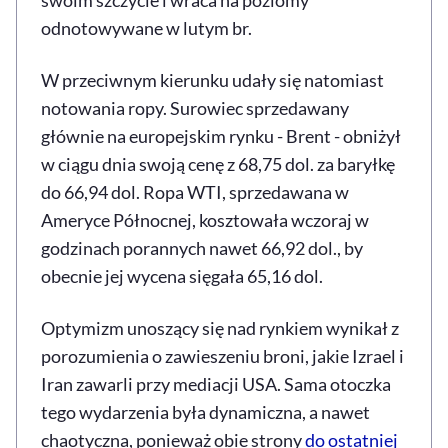
odnotowywane w lutym br.
W przeciwnym kierunku udały się natomiast
notowania ropy. Surowiec sprzedawany
głównie na europejskim rynku - Brent - obniżył
w ciągu dnia swoją cenę z 68,75 dol. za baryłkę
do 66,94 dol. Ropa WTI, sprzedawana w
Ameryce Północnej, kosztowała wczoraj w
godzinach porannych nawet 66,92 dol., by
obecnie jej wycena sięgała 65,16 dol.
Optymizm unoszący się nad rynkiem wynikał z
porozumienia o zawieszeniu broni, jakie Izrael i
Iran zawarli przy mediacji USA. Sama otoczka
tego wydarzenia była dynamiczna, a nawet
chaotyczna, ponieważ obie strony
do ostatniej