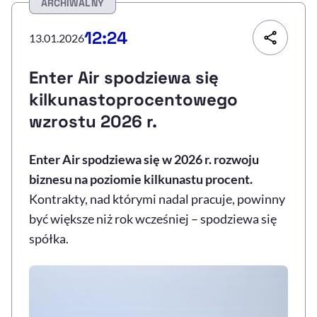
ARCHIWALNY
Resetuj opcje
12:24
13.01.2026
Ułatwienia dostępności wspierają:
Enter Air spodziewa się
kilkunastoprocentowego
wzrostu 2026 r.
Enter Air
spodziewa się w 2026 r. rozwoju
biznesu na poziomie kilkunastu procent.
Kontrakty, nad którymi nadal pracuje, powinny
, otwiera się w nowym 
Sprawdź, jak i dlaczego zwiększamy dostępność
być większe niż rok wcześniej – spodziewa się
spółka.
, otwiera się w nowym oknie
Zgłoś problem
Deklaracja dostępności
, otwiera się w no