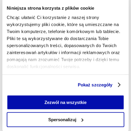
Niniejsza strona korzysta z plików cookie
„Jeśli nie będzie jakichś politycznych sytuacji
Chcąc ułatwić Ci korzystanie z naszej strony
związanych z ograniczeniem ruchu albo
wykorzystujemy pliki cookie, które są umieszczane na
kwestiami dostępności np. paliw lotniczych, to
Twoim komputerze, telefonie komórkowym lub tablecie.
powinien być to dobry rok. Branża szykuje się
Pliki te są wykorzystywane do dostarczania Tobie
spersonalizowanych treści, dopasowanych do Twoich
na kolejne wzrosty i planuje je dość
zainteresowań artykułów i informacji reklamowych oraz
optymistycznie. My również spodziewamy się,
pomagają nam zrozumieć Twoje potrzeby i dzięki temu
że to powinien być dla nas kolejny dobry i
doskonalić funkcjonalności serwisu.
rozwojowy rok” – wskazał członek zarządu
Enter Air.
Część z plików jest niezbędna do prawidłowego działania
Pokaż szczegóły
serwisu i jego funkcjonalności.
Źródło: PAP
Jeżeli nie wyrażasz zgody na zapisywanie plików cookie,
możesz łatwo zarządzać swoimi uprawnieniami, np. we
Zezwól na wszystkie
własnej przeglądarce internetowej lub po wybraniu opcji
Zarządzaj cookie.
Spersonalizuj
ENTER AIR
GOSPODARKA
LINIE LOTNICZE
Tagi
Szczegółowe informacje na ten temat znajdziesz w