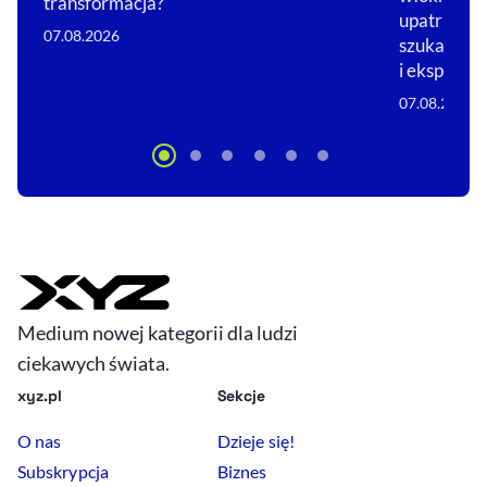
transformacja?
upatruje w
07.08.2026
szuka fina
i eksportu.
07.08.2026
Medium nowej kategorii dla ludzi
ciekawych świata.
xyz.pl
Sekcje
O nas
Dzieje się!
Subskrypcja
Biznes