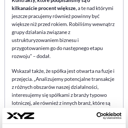
kilkanaście procent większe,
a te nad którymi
jeszcze pracujemy również powinny być
większe niż przed rokiem. Robiliśmy wewnątrz
grupy działania związane z
ustrukturyzowaniem biznesu i
przygotowaniem go do następnego etapu
rozwoju” – dodał.
Wskazał także, że spółka jest otwarta na fuzje i
przejęcia. „Analizujemy potencjalne transakcje
z różnych obszarów naszej działalności,
interesujemy się spółkami z branży typowo
lotniczej, ale również z innych branż, które są
branżami uzupełniającymi do naszego biznesu.
Aktualnie nie są to jednak zaawansowane
projekty” – skomentował Kubrak.