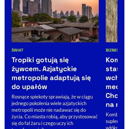
BIZNES
ŚWIAT
Kategorie 
Kategorie artykułu:
Kombi
Tropiki gotują się
stawia 
żywcem. Azjatyckie
wchodz
metropolie adaptują się
medycz
do upałów
Chce p
Rosnące spiekoty sprawiają, że w ciągu
na roz
jednego pokolenia wiele azjatyckich
metropolii może nie nadawać się do
Kombinat K
życia. Co miasta robią, aby przystosować
suplementó
się do fal żaru i czego uczy ich
włóknistyc