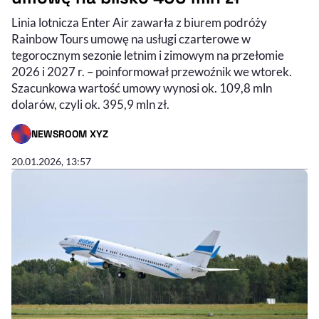
Linia lotnicza Enter Air zawarła z biurem podróży
Rainbow Tours umowę na usługi czarterowe w
tegorocznym sezonie letnim i zimowym na przełomie
2026 i 2027 r. – poinformował przewoźnik we wtorek.
Szacunkowa wartość umowy wynosi ok. 109,8 mln
dolarów, czyli ok. 395,9 mln zł.
NEWSROOM XYZ
- AUTOR ARTYKUŁU - PROFIL
20.01.2026, 13:57