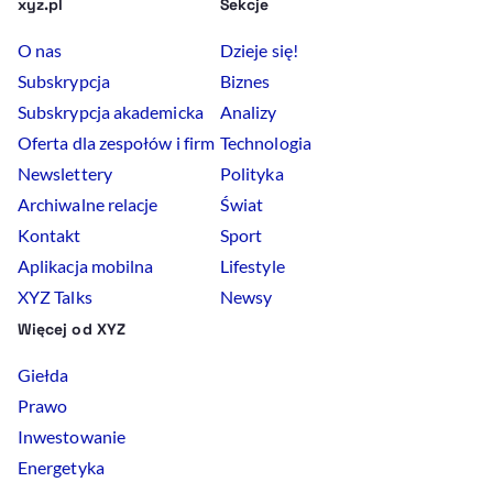
xyz.pl
Sekcje
O nas
Dzieje się!
Subskrypcja
Biznes
Subskrypcja akademicka
Analizy
Oferta dla zespołów i firm
Technologia
Newslettery
Polityka
Archiwalne relacje
Świat
Kontakt
Sport
Aplikacja mobilna
Lifestyle
XYZ Talks
Newsy
Więcej od XYZ
Giełda
Prawo
Inwestowanie
Energetyka