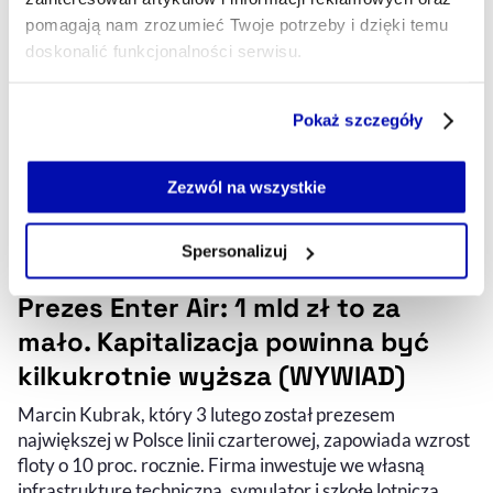
pomagają nam zrozumieć Twoje potrzeby i dzięki temu
doskonalić funkcjonalności serwisu.
Część z plików jest niezbędna do prawidłowego działania
Pokaż szczegóły
serwisu i jego funkcjonalności.
Jeżeli nie wyrażasz zgody na zapisywanie plików cookie,
możesz łatwo zarządzać swoimi uprawnieniami, np. we
Zezwól na wszystkie
własnej przeglądarce internetowej lub po wybraniu opcji
Zarządzaj cookie.
Spersonalizuj
Szczegółowe informacje na ten temat znajdziesz w
Prezes Enter Air: 1 mld zł to za
naszej
Polityce Prywatności
.
mało. Kapitalizacja powinna być
kilkukrotnie wyższa (WYWIAD)
Marcin Kubrak, który 3 lutego został prezesem
największej w Polsce linii czarterowej, zapowiada wzrost
floty o 10 proc. rocznie. Firma inwestuje we własną
infrastrukturę techniczną, symulator i szkołę lotniczą.