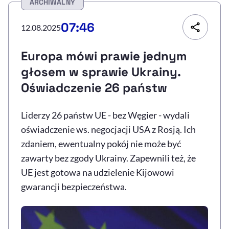
ARCHIWALNY
Resetuj opcje
07:46
12.08.2025
Ułatwienia dostępności wspierają:
Europa mówi prawie jednym
głosem w sprawie Ukrainy.
Oświadczenie 26 państw
Liderzy 26 państw UE - bez Węgier - wydali
oświadczenie ws. negocjacji USA z Rosją. Ich
zdaniem, ewentualny pokój nie może być
, otwiera się w nowym 
Sprawdź, jak i dlaczego zwiększamy dostępność
zawarty bez zgody Ukrainy. Zapewnili też, że
UE jest gotowa na udzielenie Kijowowi
gwarancji bezpieczeństwa.
, otwiera się w nowym oknie
Zgłoś problem
Deklaracja dostępności
, otwiera się w no