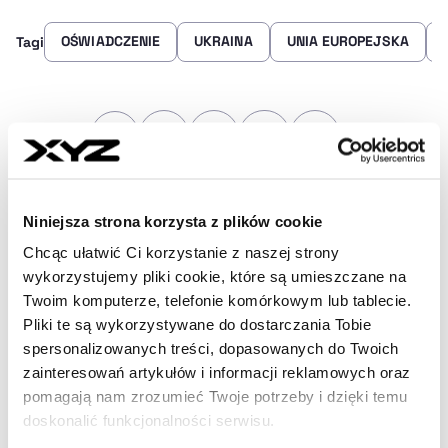
OŚWIADCZENIE
UKRAINA
UNIA EUROPEJSKA
Tagi
Udostępnij
Kopiuj link artykułu
Udostępnij na LinkedIn
Udostępnij na Twitterze
Udostępnij na Faceboo
Udostępnij przez
Strona główna
Na żywo
Europa mówi prawie jednym
Niniejsza strona korzysta z plików cookie
głosem w sprawie Ukrainy. Oświadczenie 26 państw
Chcąc ułatwić Ci korzystanie z naszej strony
wykorzystujemy pliki cookie, które są umieszczane na
Twoim komputerze, telefonie komórkowym lub tablecie.
Najnowsze
Pliki te są wykorzystywane do dostarczania Tobie
spersonalizowanych treści, dopasowanych do Twoich
zainteresowań artykułów i informacji reklamowych oraz
pomagają nam zrozumieć Twoje potrzeby i dzięki temu
13 min temu
doskonalić funkcjonalności serwisu.
Najważniejsze wydarzenia 06