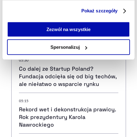
sierpnia 2026
Część z plików jest niezbędna do prawidłowego działania
Pokaż szczegóły
serwisu i jego funkcjonalności.
58 min temu
Jeżeli nie wyrażasz zgody na zapisywanie plików cookie,
AI Act, czyli obowiązek
możesz łatwo zarządzać swoimi uprawnieniami, np. we
Zezwól na wszystkie
przejrzystości. Wyjaśniamy, co się
własnej przeglądarce internetowej lub po wybraniu opcji
zmieniło od 2 sierpnia
Zarządzaj cookie.
Spersonalizuj
Szczegółowe informacje na ten temat znajdziesz w
05:30
naszej
Polityce Prywatności
.
Co dalej ze Startup Poland?
Fundacja odcięła się od big techów,
ale niełatwo o wsparcie rynku
05:15
Rekord wet i dekonstrukcja prawicy.
Rok prezydentury Karola
Nawrockiego