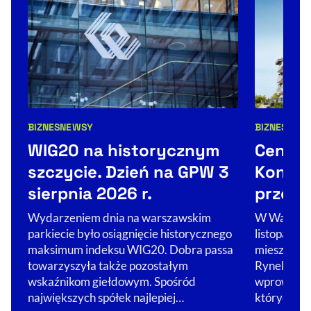
BIZNES
NEWSY
BIZNES
Kategorie artykułu:
Kategorie 
WIG20 na historycznym
Ceny m
szczycie. Dzień na GPW 3
Koniec
sierpnia 2026 r.
przeci
Wydarzeniem dnia na warszawskim
W Warszawi
parkiecie było osiągnięcie historycznego
listopada u
maksimum indeksu WIG20. Dobra passa
mieszkania
towarzyszyła także pozostałym
RynekPierw
wskaźnikom giełdowym. Spośród
wprowadzen
największych spółek najlepiej…
których cen