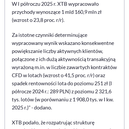
W I półroczu 2025 r. XTB wypracowało
przychody wynoszące 1 mld 160,9 mln zł
(wzrost o 23,8 proc. r/r).
Za istotne czynniki determinujące
wypracowany wynik wskazano konsekwentne
powiększanie liczby aktywnych klientów,
połączone z ich dużą aktywnością transakcyjną
wyrażoną m.in. w liczbie zawartych kontraktów
CFD w lotach (wzrost o 41,5 proc. r/r) oraz
spadek rentowności lota do poziomu 251 zł (I
półrocze 2024 r.: 289 PLN) z poziomu 2 321,6
tys. lotów (w porównaniu z 1 908,0 tys. w I kw.
2025 r.)" - dodano.
XTB podało, że rozpatrując strukturę