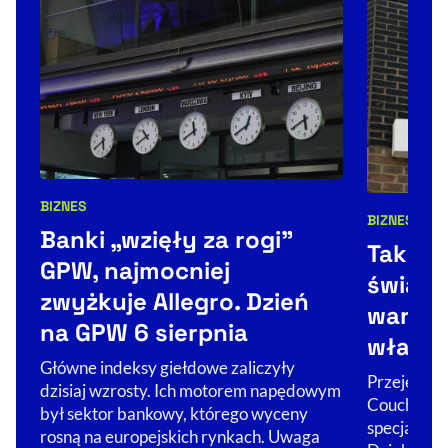
BIZNES
Kategorie artykułu:
BIZNES
ŚWIA
Kategorie 
Banki „wzięły za rogi"
Tak Co
GPW, najmocniej
świat. 
zwyżkuje Allegro. Dzień
warto 
na GPW 6 sierpnia
właści
Główne indeksy giełdowe zaliczyły
Przejęcie Ż
dzisiaj wzrosty. Ich motorem napędowym
Couche-Tar
był sektor bankowy, którego wyceny
specjalizuj
rosną na europejskich rynkach. Uwaga