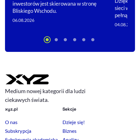
Dzięki nim 
inwestorów jest skierowana w stronę
sieci w glo
Bliskiego Wschodu.
pełną…
06.08.2026
04.08.2026
Medium nowej kategorii dla ludzi
ciekawych świata.
xyz.pl
Sekcje
O nas
Dzieje się!
Subskrypcja
Biznes
Subskrypcja akademicka
Analizy