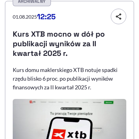
ARCHIWALNY
Resetuj opcje
12:25
01.08.2025
Ułatwienia dostępności wspierają:
Kurs XTB mocno w dół po
publikacji wyników za II
kwartał 2025 r.
Kurs domu maklerskiego XTB notuje spadki
rzędu blisko 6 proc. po publikacji wyników
finansowych za II kwartał 2025 r.
, otwiera się w nowym 
Sprawdź, jak i dlaczego zwiększamy dostępność
, otwiera się w nowym oknie
Zgłoś problem
Deklaracja dostępności
, otwiera się w no