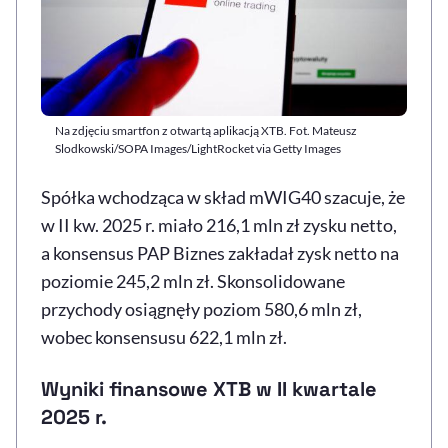
Na zdjęciu smartfon z otwartą aplikacją XTB. Fot. Mateusz
Slodkowski/SOPA Images/LightRocket via Getty Images
Spółka wchodząca w skład mWIG40 szacuje, że
w II kw. 2025 r. miało 216,1 mln zł zysku netto,
a konsensus PAP Biznes zakładał zysk netto na
poziomie 245,2 mln zł. Skonsolidowane
przychody osiągnęły poziom 580,6 mln zł,
wobec konsensusu 622,1 mln zł.
Wyniki finansowe XTB w II kwartale
2025 r.