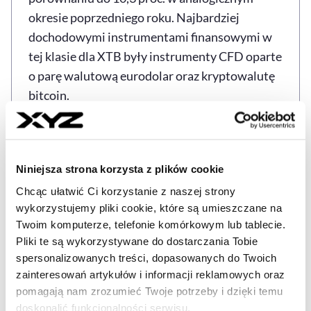
okresie poprzedniego roku. Najbardziej
dochodowymi instrumentami finansowymi w
tej klasie dla XTB były instrumenty CFD oparte
o parę walutową eurodolar oraz kryptowalutę
bitcoin.
Spółka wskazała, że w kolejnych kwartałach
2025 r., będzie kontynuować strategię
budowania uniwersalnej aplikacji
Niniejsza strona korzysta z plików cookie
inwestycyjnej oraz planuje wprowadzenie do
Chcąc ułatwić Ci korzystanie z naszej strony
oferty kolejnych produktów: opcji oraz
wykorzystujemy pliki cookie, które są umieszczane na
Twoim komputerze, telefonie komórkowym lub tablecie.
kryptowalut.
Pliki te są wykorzystywane do dostarczania Tobie
spersonalizowanych treści, dopasowanych do Twoich
Źródło: PAP, XYZ
zainteresowań artykułów i informacji reklamowych oraz
pomagają nam zrozumieć Twoje potrzeby i dzięki temu
doskonalić funkcjonalności serwisu.