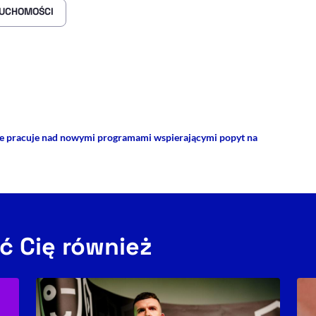
RUCHOMOŚCI
rze
 Facebooku
ij przez e-mail
e pracuje nad nowymi programami wspierającymi popyt na
ć Cię również