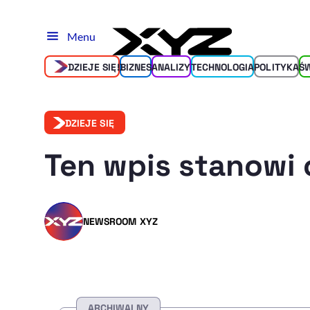
Menu
DZIEJE SIĘ!
BIZNES
ANALIZY
TECHNOLOGIA
POLITYKA
Ś
DZIEJE SIĘ
Ten wpis stanowi 
NEWSROOM XYZ
ARCHIWALNY