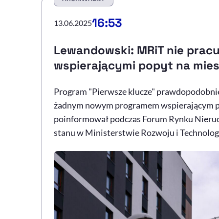
16:53
13.06.2025
Lewandowski: MRiT nie prac
wspierającymi popyt na mie
Program "Pierwsze klucze" prawdopodobnie n
żadnym nowym programem wspierającym pop
poinformował podczas Forum Rynku Nieru
stanu w Ministerstwie Rozwoju i Technologi