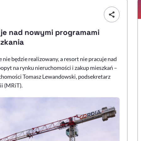
uje nad nowymi programami
szkania
ie będzie realizowany, a resort nie pracuje nad
yt na rynku nieruchomości i zakup mieszkań –
chomości Tomasz Lewandowski, podsekretarz
i (MRiT).