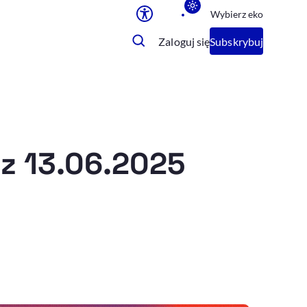
Wybierz eko
Ułatwienia dostępu
Zaloguj się
Subskrybuj
Rozmiar tekstu
Rozmiar tekstu
Rozmiar tekstu
Rozmiar tekstu
Normalny
Duży
Bardzo duży
 z 13.06.2025
Opcje wyświetlania
Podkreślenie linków
Zatrzymanie animacji
Odcienie szarości
Ułatwienie czytania