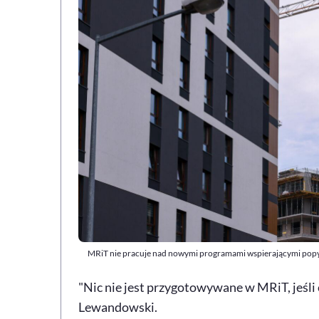
MRiT nie pracuje nad nowymi programami wspierającymi popyt
"Nic nie jest przygotowywane w MRiT, jeśl
Lewandowski.