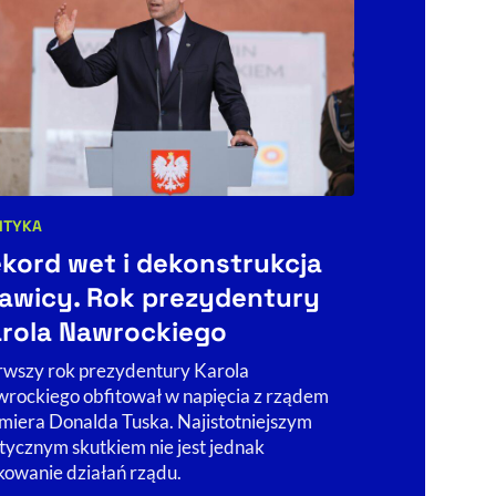
ITYKA
POLITYKA
egorie artykułu:
Kategorie art
kord wet i dekonstrukcja
Deportac
awicy. Rok prezydentury
plus dla 
rola Nawrockiego
Nowe po
rwszy rok prezydentury Karola
W rocznicę in
rockiego obfitował w napięcia z rządem
Nawrockiego P
miera Donalda Tuska. Najistotniejszym
inicjatywę po 
itycznym skutkiem nie jest jednak
Jarosława Kac
kowanie działań rządu.
co było prze