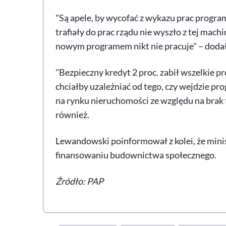
"Są apele, by wycofać z wykazu prac program
trafiały do prac rządu nie wyszło z tej mac
nowym programem nikt nie pracuje" – dodał
"Bezpieczny kredyt 2 proc. zabił wszelkie p
chciałby uzależniać od tego, czy wejdzie pro
na rynku nieruchomości ze względu na brak 
również.
Lewandowski poinformował z kolei, że min
finansowaniu budownictwa społecznego.
Źródło: PAP