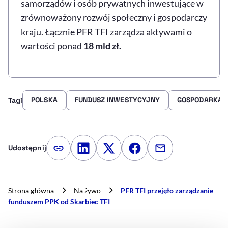
samorządów i osób prywatnych inwestujące w
zrównoważony rozwój społeczny i gospodarczy
kraju. Łącznie PFR TFI zarządza aktywami o
wartości ponad
18 mld zł.
POLSKA
FUNDUSZ INWESTYCYJNY
GOSPODARKA
Tagi
Udostępnij
Kopiuj link artykułu
Udostępnij na LinkedIn
Udostępnij na Twitterze
Udostępnij na Faceboo
Udostępnij przez
Strona główna
Na żywo
PFR TFI przejęło zarządzanie
funduszem PPK od Skarbiec TFI