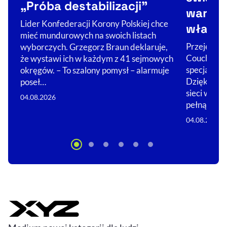
„Próba destabilizacji”
warto 
Lider Konfederacji Korony Polskiej chce
właści
mieć mundurowych na swoich listach
Przejęcie Ż
wyborczych. Grzegorz Braun deklaruje,
Couche-Tar
że wystawi ich w każdym z 41 sejmowych
specjalizuj
okręgów. – To szalony pomysł – alarmuje
Dzięki nim 
poseł…
sieci w glo
04.08.2026
pełną…
04.08.2026