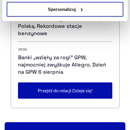
Zarządzaj cookie.
Spersonalizuj
18:12
Orlen zwiększa zyski, zwłaszcza poza
Szczegółowe informacje na ten temat znajdziesz w
Polską. Rekordowe stacje
naszej
Polityce Prywatności
.
benzynowe
18:06
Banki „wzięły za rogi" GPW,
najmocniej zwyżkuje Allegro. Dzień
na GPW 6 sierpnia
Przejdź do relacji Dzieje się!