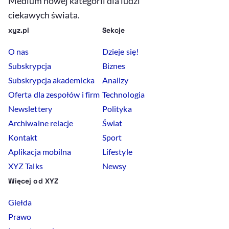
Medium nowej kategorii dla ludzi
ciekawych świata.
xyz.pl
Sekcje
O nas
Dzieje się!
Subskrypcja
Biznes
Subskrypcja akademicka
Analizy
Oferta dla zespołów i firm
Technologia
Newslettery
Polityka
Archiwalne relacje
Świat
Kontakt
Sport
Aplikacja mobilna
Lifestyle
XYZ Talks
Newsy
Więcej od XYZ
Giełda
Prawo