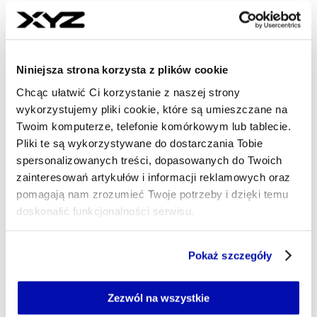
Najnowsze
Niniejsza strona korzysta z plików cookie
16 min temu
Chcąc ułatwić Ci korzystanie z naszej strony
Orlen rozpycha się za granicą. Wyniki
wykorzystujemy pliki cookie, które są umieszczane na
polskiego giganta zaskoczyły rynek
Twoim komputerze, telefonie komórkowym lub tablecie.
Pliki te są wykorzystywane do dostarczania Tobie
33 min temu
spersonalizowanych treści, dopasowanych do Twoich
Deportacje migrantów i zmiany w
zainteresowań artykułów i informacji reklamowych oraz
finansowaniu armii. Nowe pomysły
pomagają nam zrozumieć Twoje potrzeby i dzięki temu
PiS
doskonalić funkcjonalności serwisu.
Część z plików jest niezbędna do prawidłowego działania
47 min temu
Pokaż szczegóły
serwisu i jego funkcjonalności.
NASA Capital zainwestuje w polskie
Jeżeli nie wyrażasz zgody na zapisywanie plików cookie,
nieruchomości. Fundusz debiutuje
możesz łatwo zarządzać swoimi uprawnieniami, np. we
Zezwól na wszystkie
na rynku
własnej przeglądarce internetowej lub po wybraniu opcji