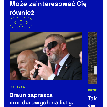
Może zainteresować Cię
również
POLITYKA
Kategorie artykułu:
BIZNES
ŚWIA
Kategorie 
Braun zaprasza
Tak Co
mundurowych na listy.
świat. 