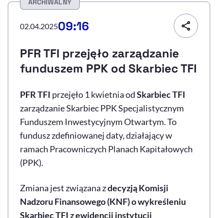
ARCHIWALNY
Resetuj opcje
09:16
02.04.2025
Ułatwienia dostępności wspierają:
PFR TFI przejęło zarządzanie
funduszem PPK od Skarbiec TFI
PFR TFI
przejęło 1 kwietnia od
Skarbiec TFI
zarządzanie Skarbiec PPK Specjalistycznym
Funduszem Inwestycyjnym Otwartym. To
fundusz zdefiniowanej daty, działający w
, otwiera się w nowym 
Sprawdź, jak i dlaczego zwiększamy dostępność
ramach Pracowniczych Planach Kapitałowych
(PPK).
, otwiera się w nowym oknie
Zgłoś problem
Deklaracja dostępności
, otwiera się w no
Zmiana jest związana z
decyzją Komisji
Nadzoru Finansowego (KNF) o wykreśleniu
Skarbiec TFI z ewidencji instytucji