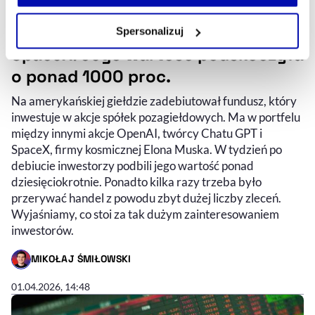
własnej przeglądarce internetowej lub po wybraniu opcji
Zarządzaj cookie.
Fundusz inwestuje w OpenAI i
Spersonalizuj
SpaceX. Jego wartość podskoczyła
Szczegółowe informacje na ten temat znajdziesz w
o ponad 1000 proc.
naszej
Polityce Prywatności
.
Na amerykańskiej giełdzie zadebiutował fundusz, który
inwestuje w akcje spółek pozagiełdowych. Ma w portfelu
między innymi akcje OpenAI, twórcy Chatu GPT i
SpaceX, firmy kosmicznej Elona Muska. W tydzień po
debiucie inwestorzy podbili jego wartość ponad
dziesięciokrotnie. Ponadto kilka razy trzeba było
przerywać handel z powodu zbyt dużej liczby zleceń.
Wyjaśniamy, co stoi za tak dużym zainteresowaniem
inwestorów.
MIKOŁAJ ŚMIŁOWSKI
- AUTOR ARTYKUŁU - PROFIL
01.04.2026, 14:48