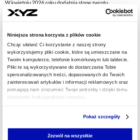
W kwietniu 2026 roku dodatnią stopę zwrotu
wypracowało ponad 90 proc. analizowanych funduszy
inwestycyjnych – podał w raporcie portal Analizy.pl. Jak
wskazano, po marcowej korekcie poprawa była szeroka,
choć najmocniej skorzystały strategie akcyjne, zwłaszcza
Niniejsza strona korzysta z plików cookie
z segmentów powiązanych z technologią, AI i
Chcąc ułatwić Ci korzystanie z naszej strony
półprzewodnikami.
wykorzystujemy pliki cookie, które są umieszczane na
NEWSROOM XYZ
Twoim komputerze, telefonie komórkowym lub tablecie.
- AUTOR ARTYKUŁU - PROFIL
Pliki te są wykorzystywane do dostarczania Tobie
06.05.2026, 09:35
spersonalizowanych treści, dopasowanych do Twoich
zainteresowań artykułów i informacji reklamowych oraz
pomagają nam zrozumieć Twoje potrzeby i dzięki temu
doskonalić funkcjonalności serwisu.
Część z plików jest niezbędna do prawidłowego działania
Pokaż szczegóły
serwisu i jego funkcjonalności.
Jeżeli nie wyrażasz zgody na zapisywanie plików cookie,
możesz łatwo zarządzać swoimi uprawnieniami, np. we
Zezwól na wszystkie