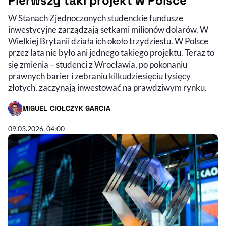
Pierwszy taki projekt w Polsce
W Stanach Zjednoczonych studenckie fundusze
inwestycyjne zarządzają setkami milionów dolarów. W
Wielkiej Brytanii działa ich około trzydziestu. W Polsce
przez lata nie było ani jednego takiego projektu. Teraz to
się zmienia – studenci z Wrocławia, po pokonaniu
prawnych barier i zebraniu kilkudziesięciu tysięcy
złotych, zaczynają inwestować na prawdziwym rynku.
MIGUEL CIOŁCZYK GARCIA
- AUTOR ARTYKUŁU - PROFIL
09.03.2026, 04:00