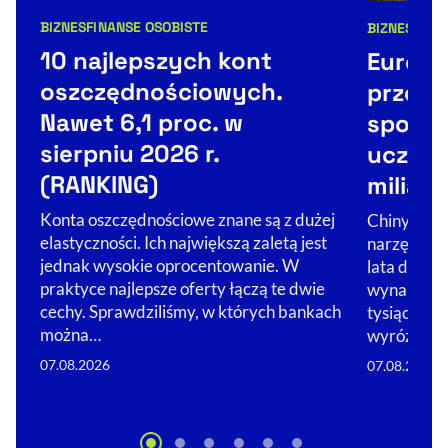
BIZNES
FINANSE OSOBISTE
BIZNES
KAMP
Kategorie artykułu:
Kategorie 
10 najlepszych kont
Europa
oszczędnościowych.
przemy
Nawet 6,1 proc. w
sposób
sierpniu 2026 r.
uczeln
(RANKING)
miliard
Konta oszczędnościowe znane są z dużej
Chiny zami
elastyczności. Ich największą zaletą jest
narzędzie 
jednak wysokie oprocentowanie. W
lata do gos
praktyce najlepsze oferty łączą te dwie
wynalazków
cechy. Sprawdziliśmy, w których bankach
tysiące eur
można…
wyróżnia s
07.08.2026
07.08.2026