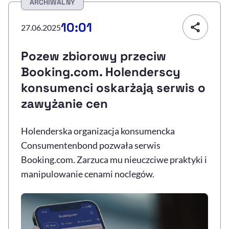
ARCHIWALNY
Resetuj opcje
10:01
27.06.2025
Ułatwienia dostępności wspierają:
Pozew zbiorowy przeciw
Booking.com. Holenderscy
konsumenci oskarżają serwis o
zawyżanie cen
Holenderska organizacja konsumencka
Consumentenbond pozwała serwis
, otwiera się w nowym 
Sprawdź, jak i dlaczego zwiększamy dostępność
Booking.com. Zarzuca mu nieuczciwe praktyki i
manipulowanie cenami noclegów.
, otwiera się w nowym oknie
Zgłoś problem
Deklaracja dostępności
, otwiera się w no