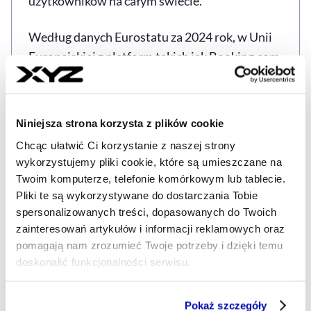
użytkowników na całym świecie.
Według danych Eurostatu za 2024 rok, w Unii
Europejskiej z platform takich jak Booking.com
i Airbnb zarezerwowano łącznie 854,1 mln
noclegów. To wzrost o 18,8 proc. w porównaniu
z rokiem poprzednim.
Niniejsza strona korzysta z plików cookie
Chcąc ułatwić Ci korzystanie z naszej strony
Również w Polsce platformy rezerwacyjne
wykorzystujemy pliki cookie, które są umieszczane na
zyskują na popularności. W 2023 roku
Twoim komputerze, telefonie komórkowym lub tablecie.
użytkownicy zarezerwowali ponad 23 mln
Pliki te są wykorzystywane do dostarczania Tobie
noclegów przez internet, co stanowi znaczący
spersonalizowanych treści, dopasowanych do Twoich
wzrost względem lat wcześniejszych.
zainteresowań artykułów i informacji reklamowych oraz
pomagają nam zrozumieć Twoje potrzeby i dzięki temu
doskonalić funkcjonalności serwisu.
Booking.com podkreśla, że rekordowe wyniki
to efekt rosnącej roli sztucznej inteligencji w
Część z plików jest niezbędna do prawidłowego działania
personalizacji wyników wyszukiwania oraz
Pokaż szczegóły