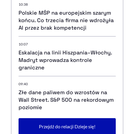
10:38
Polskie MŚP na europejskim szarym
końcu. Co trzecia firma nie wdrożyła
AI przez brak kompetencji
10:07
Eskalacja na linii Hiszpania–Włochy.
Madryt wprowadza kontrole
graniczne
09:40
Złe dane paliwem do wzrostów na
Wall Street. S&P 500 na rekordowym
poziomie
Przejdź do relacji Dzieje się!