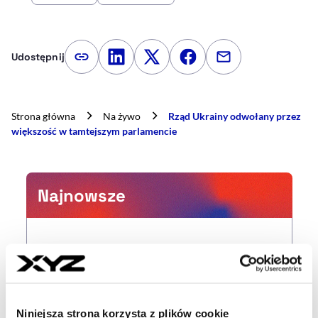
Udostępnij
Kopiuj link artykułu
Udostępnij na LinkedIn
Udostępnij na Twitterze
Udostępnij na Faceboo
Udostępnij przez
Strona główna
Na żywo
Rząd Ukrainy odwołany przez
większość w tamtejszym parlamencie
Najnowsze
15 min temu
Orlen zwiększa zyski, zwłaszcza poza
Polską. Rekordowe stacje
benzynowe
Niniejsza strona korzysta z plików cookie