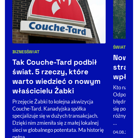
ŚWIAT
Kategorie 
BIZNES
ŚWIAT
Kategorie artykułu:
Nowy w
Tak Couche-Tard podbił
strate
świat. 5 rzeczy, które
wpływ
warto wiedzieć o nowym
Kto napraw
właścicielu Żabki
Odpowiedź –
Przejęcie Żabki to kolejna akwizycja
błędna. W 
Couche-Tard. Kanadyjska spółka
się polem r
specjalizuje się w dużych transakcjach.
różnych str
Dzięki nim zmieniła się z małej lokalnej
…
sieci w globalnego potentata. Ma historię
04.08.2026
pełną…