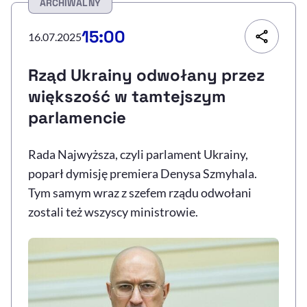
ARCHIWALNY
Resetuj opcje
15:00
16.07.2025
Ułatwienia dostępności wspierają:
Rząd Ukrainy odwołany przez
większość w tamtejszym
parlamencie
Rada Najwyższa, czyli parlament Ukrainy,
poparł dymisję premiera Denysa Szmyhala.
Tym samym wraz z szefem rządu odwołani
, otwiera się w nowym 
Sprawdź, jak i dlaczego zwiększamy dostępność
zostali też wszyscy ministrowie.
, otwiera się w nowym oknie
Zgłoś problem
Deklaracja dostępności
, otwiera się w no