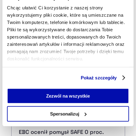
Chcąc ułatwić Ci korzystanie z naszej strony
21 min temu
wykorzystujemy pliki cookie, które są umieszczane na
Banki „wzięły za rogi" GPW,
Twoim komputerze, telefonie komórkowym lub tablecie.
najmocniej zwyżkuje Allegro. Dzień
Pliki te są wykorzystywane do dostarczania Tobie
na GPW 6 sierpnia
spersonalizowanych treści, dopasowanych do Twoich
zainteresowań artykułów i informacji reklamowych oraz
31 min temu
pomagają nam zrozumieć Twoje potrzeby i dzięki temu
Wielka Brytania zgadza się na
doskonalić funkcjonalności serwisu.
przejęcie Warner Bros. Discovery
Część z plików jest niezbędna do prawidłowego działania
przez Paramount
Pokaż szczegóły
serwisu i jego funkcjonalności.
Jeżeli nie wyrażasz zgody na zapisywanie plików cookie,
54 min temu
możesz łatwo zarządzać swoimi uprawnieniami, np. we
Zezwól na wszystkie
ARP na ratunek JSW. Węglowy gigant
własnej przeglądarce internetowej lub po wybraniu opcji
otrzyma 800 mln zł pożyczki
Zarządzaj cookie.
Spersonalizuj
16:32
Szczegółowe informacje na ten temat znajdziesz w
EBC ocenił pomysł SAFE 0 proc.
naszej
Polityce Prywatności
.