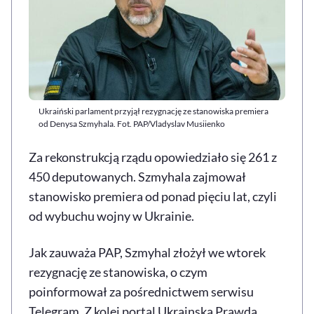
Ukraiński parlament przyjął rezygnację ze stanowiska premiera
od Denysa Szmyhala. Fot. PAP/Vladyslav Musiienko
Za rekonstrukcją rządu opowiedziało się 261 z
450 deputowanych. Szmyhala zajmował
stanowisko premiera od ponad pięciu lat, czyli
od wybuchu wojny w Ukrainie.
Jak zauważa PAP, Szmyhal złożył we wtorek
rezygnację ze stanowiska, o czym
poinformował za pośrednictwem serwisu
Telegram. Z kolei portal Ukrainska Prawda