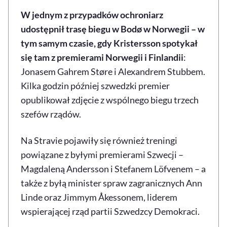
W jednym z przypadków ochroniarz
udostępnił trasę biegu w Bodø w Norwegii – w
tym samym czasie, gdy Kristersson spotykał
się tam z premierami Norwegii i Finlandii
:
Jonasem Gahrem Støre i Alexandrem Stubbem.
Kilka godzin później szwedzki premier
opublikował zdjęcie z wspólnego biegu trzech
szefów rządów.
Na Stravie pojawiły się również treningi
powiązane z byłymi premierami Szwecji –
Magdaleną Andersson i Stefanem Löfvenem – a
także z byłą minister spraw zagranicznych Ann
Linde oraz Jimmym Åkessonem, liderem
wspierającej rząd partii Szwedzcy Demokraci.