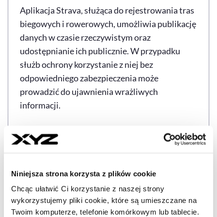
Aplikacja Strava, służąca do rejestrowania tras
biegowych i rowerowych, umożliwia publikację
danych w czasie rzeczywistym oraz
udostępnianie ich publicznie. W przypadku
służb ochrony korzystanie z niej bez
odpowiedniego zabezpieczenia może
prowadzić do ujawnienia wrażliwych
informacji.
Szwedzkie media informują, że to kolejny
przypadek narażenia bezpieczeństwa
najważniejszych osób w państwie przez
nieuwagę funkcjonariuszy ochrony.
Niniejsza strona korzysta z plików cookie
Chcąc ułatwić Ci korzystanie z naszej strony
Ujawnione miejsca pobytów
wykorzystujemy pliki cookie, które są umieszczane na
polityków i możliwe
Twoim komputerze, telefonie komórkowym lub tablecie.