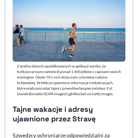
Z analizy danych opublikowanych w aplikacji wynika, że
funkcjonariusze zamieścili ponad 1 400 plików z zapisami swoich
treningów. Około 70 z nich dotyczyło członków rodziny
królewskiej. W efekcie ujawniono informacje o lokalizacjach,
które miały pozostać tajne z powodów bezpieczeństwa. Fot.
Davide Bonaldo/SOPA Images/LightRocket via Getty Images
Tajne wakacje i adresy
ujawnione przez Stravę
Szwedzcy ochroniarze odpowiedzialni za