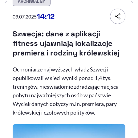
ARCHIWALNY
Resetuj opcje
14:12
09.07.2025
Ułatwienia dostępności wspierają:
Szwecja: dane z aplikacji
fitness ujawniają lokalizacje
premiera i rodziny królewskiej
Ochroniarze najwyższych władz Szwecji
opublikowali w sieci wyniki ponad 1,4 tys.
treningów, nieświadomie zdradzając miejsca
, otwiera się w nowym 
Sprawdź, jak i dlaczego zwiększamy dostępność
pobytu najważniejszych osób w państwie.
Wyciek danych dotyczy m.in. premiera, pary
królewskiej i czołowych polityków.
, otwiera się w nowym oknie
Zgłoś problem
Deklaracja dostępności
, otwiera się w no