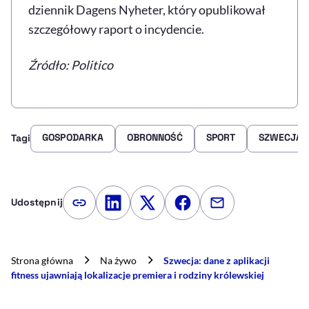
dziennik Dagens Nyheter, który opublikował
szczegółowy raport o incydencie.
Źródło: Politico
GOSPODARKA
OBRONNOŚĆ
SPORT
SZWECJA
Tagi
Udostępnij
Kopiuj link artykułu
Udostępnij na LinkedIn
Udostępnij na Twitterze
Udostępnij na Faceboo
Udostępnij przez
Strona główna
Na żywo
Szwecja: dane z aplikacji
fitness ujawniają lokalizacje premiera i rodziny królewskiej