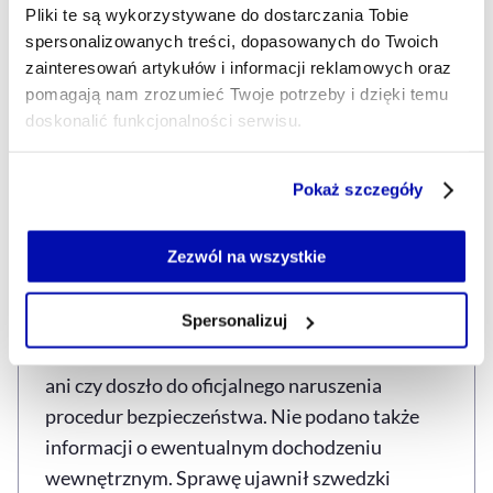
Pliki te są wykorzystywane do dostarczania Tobie
konsekwencje
spersonalizowanych treści, dopasowanych do Twoich
zainteresowań artykułów i informacji reklamowych oraz
Poza premierem i parą królewską, dane
pomagają nam zrozumieć Twoje potrzeby i dzięki temu
udostępnione na Stravie powiązano również z
doskonalić funkcjonalności serwisu.
innymi osobami publicznymi: byłą premier
Magdaleną Andersson, byłym premierem
Część z plików jest niezbędna do prawidłowego działania
Pokaż szczegóły
serwisu i jego funkcjonalności.
Stefanem Löfvenem, byłą szefową MSZ Ann
Jeżeli nie wyrażasz zgody na zapisywanie plików cookie,
Linde i Jimmym Åkessonem, liderem partii
możesz łatwo zarządzać swoimi uprawnieniami, np. we
Zezwól na wszystkie
wspierającej obecny rząd.
własnej przeglądarce internetowej lub po wybraniu opcji
Zarządzaj cookie.
Spersonalizuj
Na razie nie wiadomo, czy wobec ochroniarzy
zostaną wyciągnięte konsekwencje służbowe
Szczegółowe informacje na ten temat znajdziesz w
ani czy doszło do oficjalnego naruszenia
naszej
Polityce Prywatności
.
procedur bezpieczeństwa. Nie podano także
informacji o ewentualnym dochodzeniu
wewnętrznym. Sprawę ujawnił szwedzki