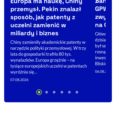
Banki „
Europa ma naukę, Chiny
GPW, n
przemysł. Pekin znalazł
zwyżku
sposób, jak patenty z
na GPW
uczelni zamienić w
miliardy i biznes
Główne ind
dzisiaj wz
Chiny zamieniły akademickie patenty w
był sektor
narzędzie polityki przemysłowej. W trzy
rosną na e
lata do gospodarki trafiło 80 tys.
inwestorów
wynalazków. Europa grzęźnie – na
Bliskiego 
tysiące europejskich uczelni w patentach
06.08.2026
wyróżnia się…
07.08.2026