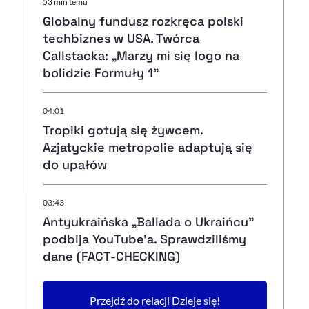
53 min temu
Globalny fundusz rozkręca polski
techbiznes w USA. Twórca
Callstacka: „Marzy mi się logo na
bolidzie Formuły 1”
04:01
Tropiki gotują się żywcem.
Azjatyckie metropolie adaptują się
do upałów
03:43
Antyukraińska „Ballada o Ukraińcu”
podbija YouTube'a. Sprawdziliśmy
dane (FACT-CHECKING)
Przejdź do relacji Dzieje się!