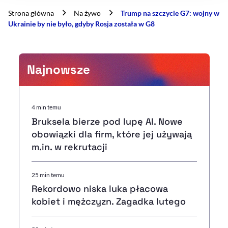
Strona główna
Na żywo
Trump na szczycie G7: wojny w
Ukrainie by nie było, gdyby Rosja została w G8
Najnowsze
4 min temu
Bruksela bierze pod lupę AI. Nowe
obowiązki dla firm, które jej używają
m.in. w rekrutacji
25 min temu
Rekordowo niska luka płacowa
kobiet i mężczyzn. Zagadka lutego