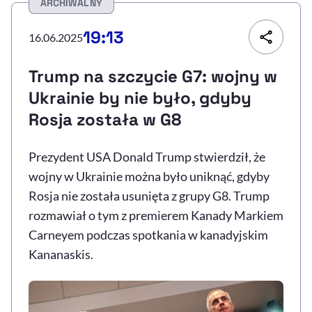
ARCHIWALNY
Resetuj opcje
19:13
16.06.2025
Ułatwienia dostępności wspierają:
Trump na szczycie G7: wojny w
Ukrainie by nie było, gdyby
Rosja została w G8
Prezydent USA Donald Trump stwierdził, że
wojny w Ukrainie można było uniknąć, gdyby
Rosja nie została usunięta z grupy G8. Trump
, otwiera się w nowym 
Sprawdź, jak i dlaczego zwiększamy dostępność
rozmawiał o tym z premierem Kanady Markiem
Carneyem podczas spotkania w kanadyjskim
Kananaskis.
, otwiera się w nowym oknie
Zgłoś problem
Deklaracja dostępności
, otwiera się w no