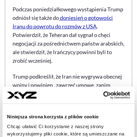
Podczas poniedziałkowego wystąpienia Trump
odniósł się także do
doniesień o gotowości
Iranu do powrotu do rozmów z USA
.
Potwierdził, że Teheran dał sygnał o chęci
negocjacji za pośrednictwem państw arabskich,
ale stwierdził, że Irańczycy powinni byli to
zrobić wcześniej.
Trump podkreślił, że Iran nie wygrywa obecnej
wojny i powinien „zawrzeć umowę, zanim
będzie za późno”. Odmówił komentarza na
temat ewentualnego udziału USA w izraelskich
atakach. Zaznaczył jednak, że Ameryka „od
Niniejsza strona korzysta z plików cookie
zawsze wspiera Izrael”.
Chcąc ułatwić Ci korzystanie z naszej strony
wykorzystujemy pliki cookie, które są umieszczane na
Dotychczas Stany Zjednoczone pomagały