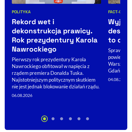
POLITYKA
FACT-CHECK
Kategorie artykułu:
Kategorie 
Rekord wet i
Wyjątk
dekonstrukcja prawicy.
deszcz
Rok prezydentury Karola
to dan
Nawrockiego
Sprawdzili
powietrza 
Pierwszy rok prezydentury Karola
Warszawie 
Nawrockiego obfitował w napięcia z
Gdańsku i
rządem premiera Donalda Tuska.
Najistotniejszym politycznym skutkiem
04.08.2026
nie jest jednak blokowanie działań rządu.
06.08.2026