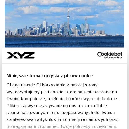
Niniejsza strona korzysta z plików cookie
Chcąc ułatwić Ci korzystanie z naszej strony
wykorzystujemy pliki cookie, które są umieszczane na
Twoim komputerze, telefonie komórkowym lub tablecie.
Pliki te są wykorzystywane do dostarczania Tobie
spersonalizowanych treści, dopasowanych do Twoich
Lotnisko Billy Bishop dzieli Kanadę.
zainteresowań artykułów i informacji reklamowych oraz
W tle przyroda, mieszkania i
pomagają nam zrozumieć Twoje potrzeby i dzięki temu