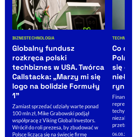
BIZNES
TECHNOLOGIA
TECHNOLOG
Kategorie artykułu:
Kategorie 
Globalny fundusz
Co dale
rozkręca polski
Poland
techbiznes w USA. Twórca
się od 
Callstacka: „Marzy mi się
niełat
logo na bolidzie Formuły
rynku
1”
Finansowan
reprezentuj
Zamiast sprzedać udziały warte ponad
techy zaczę
100 mln zł, Mike Grabowski podjął
niezależno
współpracę z Viking Global Investors.
przetrwa?
Wrócił do roli prezesa, by zbudować w
Polsce liczącą się na świecie firmę
06.08.2026