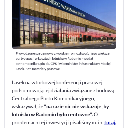
Prowadzone są rozmowy z wojskiem o możliwości jego większej
partycypacji w kosztach lotniska w Radomiu – podał
pełnomocnik rządu ds. CPK i wiceminister infrastruktury Maciej
Lasek. Fot. materiały prasowe
Lasek na wtorkowej konferencji prasowej
podsumowującej działania związane z budową
Centralnego Portu Komunikacyjnego,
wskazywał, że
"na razie nic nie wskazuje, by
lotnisko w Radomiu było rentowne".
O
problemach tej inwestycji pisaliśmy m. in.
tutaj.