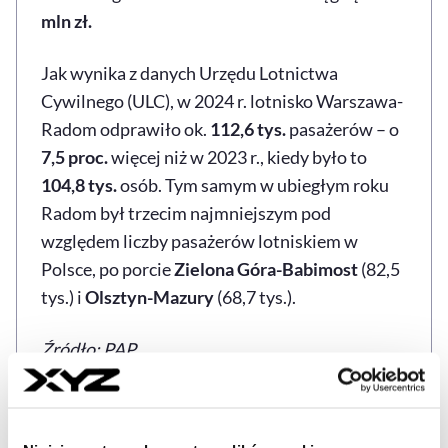
mln zł.
Jak wynika z danych Urzędu Lotnictwa
Cywilnego (ULC), w 2024 r. lotnisko Warszawa-
Radom odprawiło ok.
112,6 tys.
pasażerów – o
7,5 proc.
więcej niż w 2023 r., kiedy było to
104,8 tys.
osób. Tym samym w ubiegłym roku
Radom był trzecim najmniejszym pod
względem liczby pasażerów lotniskiem w
Polsce, po porcie
Zielona Góra-Babimost
(82,5
tys.) i
Olsztyn-Mazury
(68,7 tys.).
Źródło: PAP