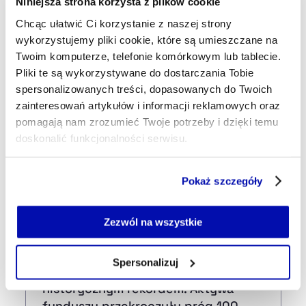
Niniejsza strona korzysta z plików cookie
GOSPODARKA
LOTNISKA
LOTNISKO W RADOMIU
Tagi
Chcąc ułatwić Ci korzystanie z naszej strony
wykorzystujemy pliki cookie, które są umieszczane na
Twoim komputerze, telefonie komórkowym lub tablecie.
Udostępnij
Pliki te są wykorzystywane do dostarczania Tobie
Kopiuj link artykułu
Udostępnij na LinkedIn
Udostępnij na Twitterze
Udostępnij na Faceboo
Udostępnij przez
spersonalizowanych treści, dopasowanych do Twoich
zainteresowań artykułów i informacji reklamowych oraz
pomagają nam zrozumieć Twoje potrzeby i dzięki temu
Strona główna
Na żywo
Trwają rozmowy z wojskiem
doskonalić funkcjonalności serwisu.
ws. kosztów lotniska w Radomiu
Część z plików jest niezbędna do prawidłowego działania
Pokaż szczegóły
serwisu i jego funkcjonalności.
Najnowsze
Jeżeli nie wyrażasz zgody na zapisywanie plików cookie,
możesz łatwo zarządzać swoimi uprawnieniami, np. we
Zezwól na wszystkie
własnej przeglądarce internetowej lub po wybraniu opcji
Zarządzaj cookie.
12:33
Spersonalizuj
Nationale-Nederlanden OFE z
Szczegółowe informacje na ten temat znajdziesz w
historycznym rekordem. Aktywa
naszej
Polityce Prywatności
.
funduszu przekroczyły próg 100