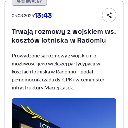
ARCHIWALNY
Resetuj opcje
13:43
05.08.2025
Ułatwienia dostępności wspierają:
Trwają rozmowy z wojskiem ws.
kosztów lotniska w Radomiu
Prowadzone są rozmowy z wojskiem o
możliwości jego większej partycypacji w
kosztach lotniska w Radomiu – podał
pełnomocnik rządu ds. CPK i wiceminister
, otwiera się w nowym 
Sprawdź, jak i dlaczego zwiększamy dostępność
infrastruktury Maciej Lasek.
, otwiera się w nowym oknie
Zgłoś problem
Deklaracja dostępności
, otwiera się w no