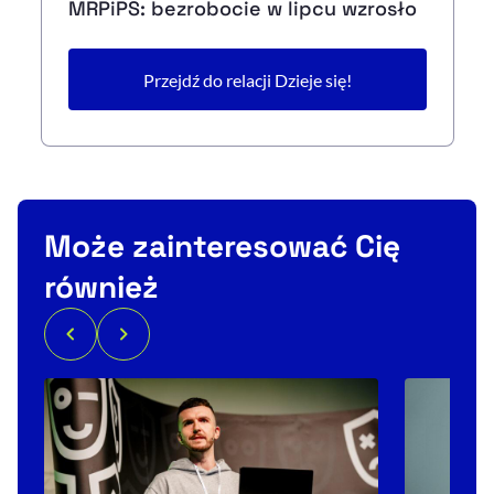
MRPiPS: bezrobocie w lipcu wzrosło
Przejdź do relacji Dzieje się!
Może zainteresować Cię
również