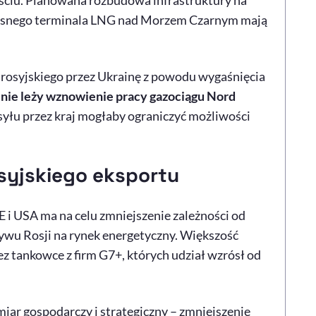
ściu. Planowana rozbudowa infrastruktury na
łasnego terminala LNG nad Morzem Czarnym mają
zu rosyjskiego przez Ukrainę z powodu wygaśnięcia
 nie leży wznowienie pracy gazociągu Nord
syłu przez kraj mogłaby ograniczyć możliwości
osyjskiego eksportu
i USA ma na celu zmniejszenie zależności od
ywu Rosji na rynek energetyczny. Większość
z tankowce z firm G7+, których udział wzrósł od
iar gospodarczy i strategiczny – zmniejszenie