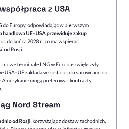
 współpraca z USA
G do Europy, odpowiadając w pierwszym
 handlowa UE–USA przewiduje zakup
ol. do końca 2028 r., co ma wspierać
ć od Rosji.
 i nowe terminale LNG w Europie zwiększyły
we USA–UE zakłada wzrost obrotu surowcami do
 że Amerykanie mogą preferować kontrakty
.
iąg Nord Stream
ednio od Rosji
, korzystając z dostaw zachodnich,