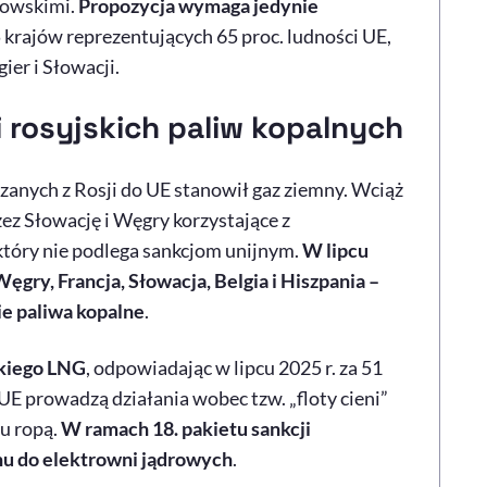
kowskimi.
Propozycja wymaga jedynie
 krajów reprezentujących 65 proc. ludności UE,
er i Słowacji.
i rosyjskich paliw kopalnych
zanych z Rosji do UE stanowił gaz ziemny. Wciąż
ez Słowację i Węgry korzystające z
który nie podlega sankcjom unijnym.
W lipcu
ęgry, Francja, Słowacja, Belgia i Hiszpania –
ie paliwa kopalne
.
skiego LNG
, odpowiadając w lipcu 2025 r. za 51
E prowadzą działania wobec tzw. „floty cieni”
u ropą.
W ramach 18. pakietu sankcji
nu do elektrowni jądrowych
.