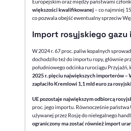
Europejskim oraz między państwami człon
większości kwalifikowanej
– co najmniej 15
co pozwala obejść ewentualny sprzeciw Węgi
Import rosyjskiego gazu 
W 2024 r. 67 proc. paliw kopalnych sprowad
dochodziło też do importu ropy, głównie prz
południowego odcinka rurociągu Przyjaźń, 
2025 r. pięciu największych importerów – W
zapłaciło Kremlowi 1,1 mld euro za rosyjsk
UE pozostaje największym odbiorcą rosyj
proc. jego importu. Równocześnie państwa U
używanej przez Rosję do nielegalnego handl
ograniczony ma zostać również import ura