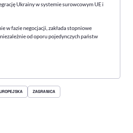
ntegrację Ukrainy w systemie surowcowym UE i
ie w fazie negocjacji, zakłada stopniowe
 niezależnie od oporu pojedynczych państw
EUROPEJSKA
ZAGRANICA
rze
 Facebooku
ij przez e-mail