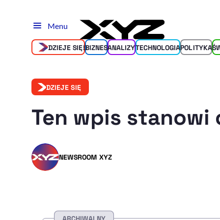
Menu
DZIEJE SIĘ!
BIZNES
ANALIZY
TECHNOLOGIA
POLITYKA
Ś
DZIEJE SIĘ
Ten wpis stanowi 
NEWSROOM XYZ
ARCHIWALNY