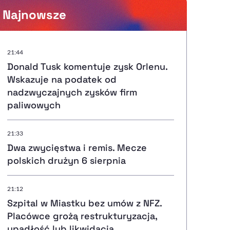
Najnowsze
Powiększenie kursora
21:44
Donald Tusk komentuje zysk Orlenu.
Resetuj opcje
Wskazuje na podatek od
nadzwyczajnych zysków firm
Ułatwienia dostępności wspierają:
paliwowych
21:33
Dwa zwycięstwa i remis. Mecze
, otwiera się w nowym ok
Sprawdź, jak i dlaczego zwiększamy dostępność
polskich drużyn 6 sierpnia
21:12
, otwiera się w nowym oknie
Zgłoś problem
Deklaracja dostępności
, otwiera się w nowy
Szpital w Miastku bez umów z NFZ.
Placówce grożą restrukturyzacja,
upadłość lub likwidacja