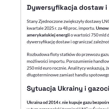
Dywersyfikacja dostaw i
Stany Zjednoczone zwiększyły dostawy LN
kwartale 2025 r. za 48 proc. importu.
Umowa
amerykańskiej energii
o wartości 750 mld d
dywersyfikację dostaw i ograniczać zależnoś
Rozbudowa floty statków do przewozu gazu
możliwości importu. Porozumienie handlo
250 mld euro rocznie. Analitycy wskazują,
długoterminowe zamiast handlu spotowego
Sytuacja Ukrainy i gazoc
Ukraina od 2014 r. nie kupuje gazu bezpośr