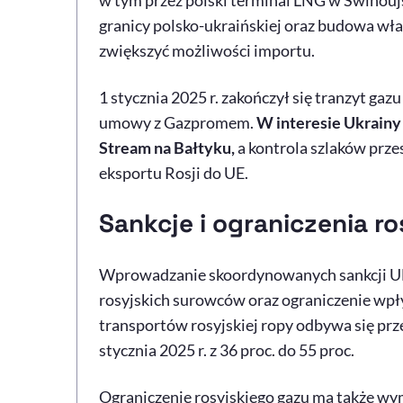
w tym przez polski terminal LNG w Świnouj
granicy polsko-ukraińskiej oraz budowa w
zwiększyć możliwości importu.
1 stycznia 2025 r. zakończył się tranzyt ga
umowy z Gazpromem.
W interesie Ukrainy
Stream na Bałtyku,
a kontrola szlaków prze
eksportu Rosji do UE.
Sankcje i ograniczenia r
Wprowadzanie skoordynowanych sankcji UE 
rosyjskich surowców oraz ograniczenie wpł
transportów rosyjskiej ropy odbywa się prze
stycznia 2025 r. z 36 proc. do 55 proc.
Ograniczenie rosyjskiego gazu ma także wym