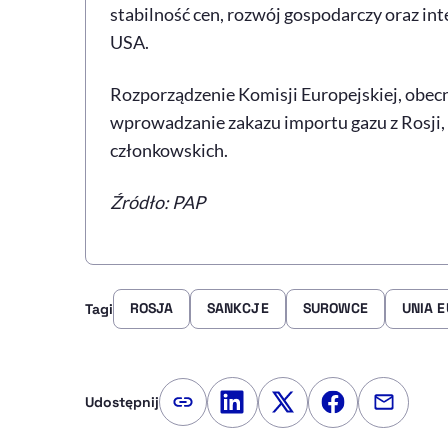
stabilność cen, rozwój gospodarczy oraz i
USA.
Rozporządzenie Komisji Europejskiej, obecn
wprowadzanie zakazu importu gazu z Rosji,
członkowskich.
Źródło: PAP
ROSJA
SANKCJE
SUROWCE
UNIA 
Tagi
Udostępnij
Kopiuj link artykułu
Udostępnij na LinkedIn
Udostępnij na Twitte
Udostępnij na
Udostępn