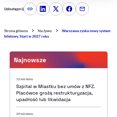
Udostępnij
Kopiuj link artykułu
Udostępnij na LinkedIn
Udostępnij na Twitterze
Udostępnij na Faceboo
Udostępnij przez
Strona główna
Na żywo
Warszawa zyska nowy system
biletowy. Start w 2027 roku
Najnowsze
12 min temu
Szpital w Miastku bez umów z NFZ.
Placówce grożą restrukturyzacja,
upadłość lub likwidacja
39 min temu