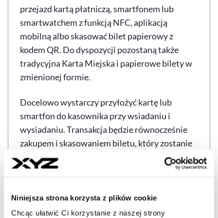
przejazd kartą płatniczą, smartfonem lub
smartwatchem z funkcją NFC, aplikacją
mobilną albo skasować bilet papierowy z
kodem QR. Do dyspozycji pozostaną także
tradycyjna Karta Miejska i papierowe bilety w
zmienionej formie.
Docelowo wystarczy przyłożyć kartę lub
smartfon do kasownika przy wsiadaniu i
wysiadaniu. Transakcja będzie równocześnie
zakupem i skasowaniem biletu, który zostanie
przypisany cyfrowo do użytego nośnika.
System pozwoli także na lepsze planowanie
podróży. Aplikacja mobilna i portal pasażera
Niniejsza strona korzysta z plików cookie
zaproponują najkorzystniejszą trasę,
Chcąc ułatwić Ci korzystanie z naszej strony