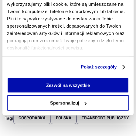
uwzględniając aktualne zmiany w komunikacji
wykorzystujemy pliki cookie, które są umieszczane na
miejskiej.
Twoim komputerze, telefonie komórkowym lub tablecie.
Pliki te są wykorzystywane do dostarczania Tobie
spersonalizowanych treści, dopasowanych do Twoich
Warszawa wzoruje się na rozwiązaniach
zainteresowań artykułów i informacji reklamowych oraz
funkcjonujących we Wrocławiu od 2018 roku.
pomagają nam zrozumieć Twoje potrzeby i dzięki temu
Tam już ponad 70 proc. wszystkich biletów
doskonalić funkcjonalności serwisu.
sprzedawanych jest w formie cyfrowej,
bezpośrednio w pojazdach i zapisywanych na
Część z plików jest niezbędna do prawidłowego działania
Pokaż szczegóły
kartach płatniczych lub telefonach pasażerów.
serwisu i jego funkcjonalności.
Jeżeli nie wyrażasz zgody na zapisywanie plików cookie,
możesz łatwo zarządzać swoimi uprawnieniami, np. we
Źródło: PAP
Zezwól na wszystkie
własnej przeglądarce internetowej lub po wybraniu opcji
Zarządzaj cookie.
Spersonalizuj
Szczegółowe informacje na ten temat znajdziesz w
GOSPODARKA
POLSKA
TRANSPORT PUBLICZNY
Tagi
naszej
Polityce Prywatności
.