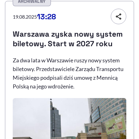
ARCHIWALNY
Resetuj opcje
13:28
19.08.2025
Ułatwienia dostępności wspierają:
Warszawa zyska nowy system
biletowy. Start w 2027 roku
Za dwa lata w Warszawie ruszy nowy system
biletowy. Przedstawiciele Zarządu Transportu
Miejskiego podpisali dziś umowę z Mennicą
Polską na jego wdrożenie.
, otwiera się w nowym 
Sprawdź, jak i dlaczego zwiększamy dostępność
, otwiera się w nowym oknie
Zgłoś problem
Deklaracja dostępności
, otwiera się w no