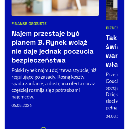
FINANSE OSOBISTE
Kategorie artykułu:
BIZNES
ŚWIA
Kategorie 
Najem przestaje być
Tak Co
planem B. Rynek wciąż
świat. 
nie daje jednak poczucia
warto 
bezpieczeństwa
właści
Polski rynek najmu dojrzewa szybciej niż
Przejęcie Ż
regulujące go zasady. Rosną koszty,
Couche-Tar
spada zaufanie, a dostępna oferta coraz
specjalizuj
częściej rozmija się z potrzebami
Dzięki nim 
najemców.
sieci w glo
05.08.2026
pełną…
04.08.2026