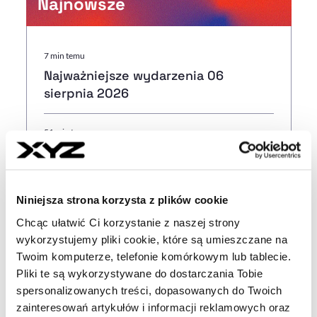
Najnowsze
7 min temu
Najważniejsze wydarzenia 06
sierpnia 2026
51 min temu
AI Act, czyli obowiązek
przejrzystości. Wyjaśniamy, co się
zmieniło od 2 sierpnia
Niniejsza strona korzysta z plików cookie
Chcąc ułatwić Ci korzystanie z naszej strony
05:30
wykorzystujemy pliki cookie, które są umieszczane na
Co dalej ze Startup Poland?
Twoim komputerze, telefonie komórkowym lub tablecie.
Fundacja odcięła się od big techów,
Pliki te są wykorzystywane do dostarczania Tobie
ale niełatwo o wsparcie rynku
spersonalizowanych treści, dopasowanych do Twoich
zainteresowań artykułów i informacji reklamowych oraz