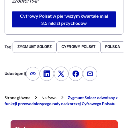
Źródło: PAP
Cyfrowy Polsat w pierwszym kwartale miał
3,5 mld zł przychodów
ZYGMUNT SOLORZ
CYFROWY POLSAT
POLSKA
Tagi
Udostępnij
Kopiuj link artykułu
Udostępnij na LinkedIn
Udostępnij na Twitterze
Udostępnij na Faceboo
Udostępnij przez
Strona główna
Na żywo
Zygmunt Solorz odwołany z
funkcji przewodniczącego rady nadzorczej Cyfrowego Polsatu