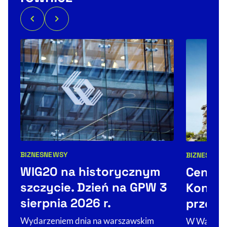
BIZNES
NEWSY
BIZNES
Kategorie artykułu:
Kategorie 
WIG20 na historycznym
Ceny m
szczycie. Dzień na GPW 3
Koniec
sierpnia 2026 r.
przeci
Wydarzeniem dnia na warszawskim
W Warszawi