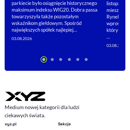
parkiecie było osiągnięcie historycznego
listopada u
maksimum indeksu WIG20. Dobra passa
mieszkania
towarzyszyła także pozostałym
RynekPierw
wskaźnikom giełdowym. Spośród
wprowadzen
największych spółek najlepiej…
których cen
…
03.08.2026
03.08.2026
Medium nowej kategorii dla ludzi
ciekawych świata.
xyz.pl
Sekcje