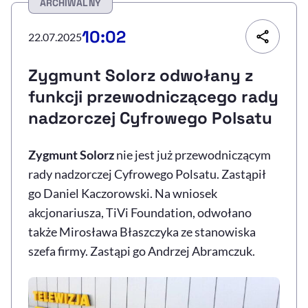
ARCHIWALNY
Resetuj opcje
10:02
22.07.2025
Ułatwienia dostępności wspierają:
Zygmunt Solorz odwołany z
funkcji przewodniczącego rady
nadzorczej Cyfrowego Polsatu
Zygmunt Solorz
nie jest już przewodniczącym
rady nadzorczej Cyfrowego Polsatu. Zastąpił
go Daniel Kaczorowski. Na wniosek
, otwiera się w nowym 
Sprawdź, jak i dlaczego zwiększamy dostępność
akcjonariusza, TiVi Foundation, odwołano
także Mirosława Błaszczyka ze stanowiska
szefa firmy. Zastąpi go Andrzej Abramczuk.
, otwiera się w nowym oknie
Zgłoś problem
Deklaracja dostępności
, otwiera się w no