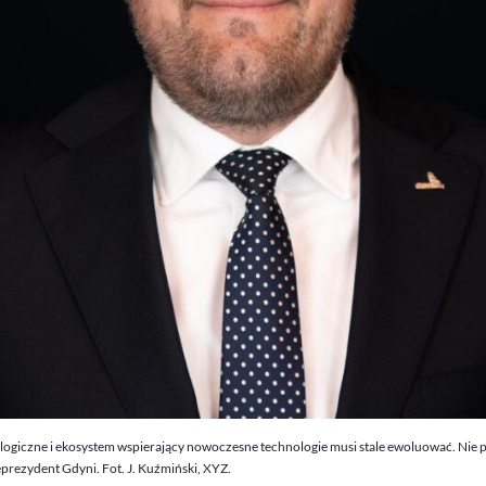
logiczne i ekosystem wspierający nowoczesne technologie musi stale ewoluować. Nie 
rezydent Gdyni. Fot. J. Kuźmiński, XYZ.