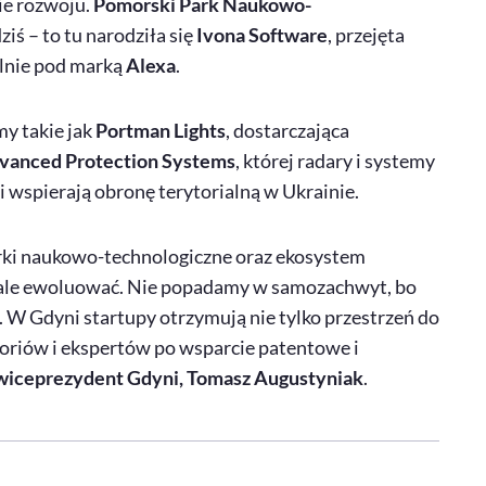
ie rozwoju.
Pomorski Park Naukowo-
ziś – to tu narodziła się
Ivona
Software
, przejęta
alnie pod marką
Alexa
.
y takie jak
Portman Lights
, dostarczająca
vanced Protection Systems
, której radary i systemy
 wspierają obronę terytorialną w Ukrainie.
arki naukowo-technologiczne oraz ekosystem
tale ewoluować. Nie popadamy w samozachwyt, bo
e. W Gdyni startupy otrzymują nie tylko przestrzeń do
toriów i ekspertów po wsparcie patentowe i
wiceprezydent Gdyni, Tomasz Augustyniak
.