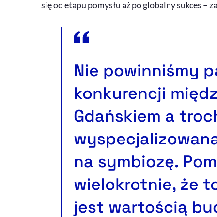
się od etapu pomysłu aż po globalny sukces – 
Nie powinniśmy p
konkurencji międ
Gdańskiem a troc
wyspecjalizowaną
na symbiozę. Pom
wielokrotnie, że 
jest wartością bu