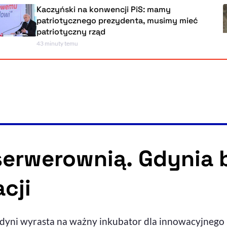
Kaczyński na konwencji PiS: mamy
patriotycznego prezydenta, musimy mie
patriotyczny rząd
43 minuty temu
serwerownią. Gdynia 
cji
ni wyrasta na ważny inkubator dla innowacyjnego bi