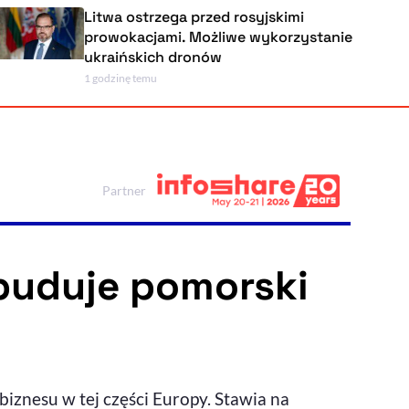
Litwa ostrzega przed rosyjskimi
ć
prowokacjami. Możliwe wykorzystanie
ukraińskich dronów
1 godzinę temu
Powiększenie kursora
Resetuj opcje
Ułatwienia dostępności wspierają:
Partner
buduje pomorski
, otwiera się w nowym ok
Sprawdź, jak i dlaczego zwiększamy dostępność
, otwiera się w nowym oknie
Zgłoś problem
Deklaracja dostępności
, otwiera się w nowy
znesu w tej części Europy. Stawia na