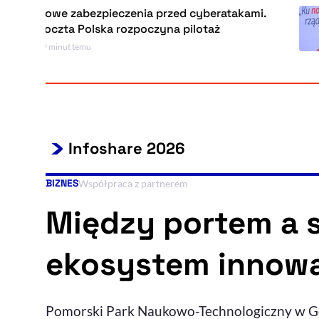
Nowe zabezpieczenia przed cyberatakami.
Poczta Polska rozpoczyna pilotaż
19 minut temu
Infoshare 2026
BIZNES
Kategoria artykułu:
Współpraca z partnerem
Między portem a 
ekosystem innowa
Pomorski Park Naukowo-Technologiczny w Gdy