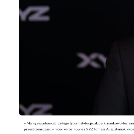
– Mamy świadomość, że tego typu instytucje jak parki naukowo-techno
przestrzeni czasu – mówi w rozmowie z XYZ Tomasz Augustyniak, wicep