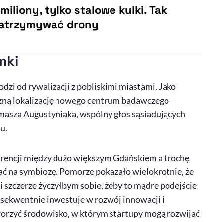
 miliony, tylko stalowe kulki. Tak
zatrzymywać drony
mki
dzi od rywalizacji z pobliskimi miastami. Jako
czną lokalizację nowego centrum badawczego
masza Augustyniaka, wspólny głos sąsiadujących
u.
urencji między dużo większym Gdańskiem a trochę
ać na symbiozę. Pomorze pokazało wielokrotnie, że
i szczerze życzyłbym sobie, żeby to mądre podejście
nsekwentnie inwestuje w rozwój innowacji i
worzyć środowisko, w którym startupy mogą rozwijać