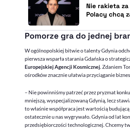
Nie rakieta za
Polacy chcą 
Pomorze gra do jednej bra
W ogólnopolskiej bitwie o talenty Gdynia odcho
pierwsza wsparła starania Gdańska o strategi
Europejskiej Agencji Kosmicznej
. Zdaniem To
ośrodków znacznie ułatwia przyciąganie biznes
– Nie powinniśmy patrzeć przez pryzmat konk
mniejszą, wyspecjalizowaną Gdynią, lecz stawi
to właśnie współpraca jest wartością budującą 
ostatecznie u nas wygrywało. Gdynia od lat ko
przedsiębiorczości technologicznej. Chcemy t