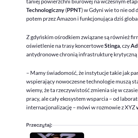
taniej powierzchni biurowej na wczesnym etap
Technologiczny
(
PPNT
) w Gdyni wie to nie od d
potem przez Amazon i funkcjonująca dziś glob
Z gdyńskim ośrodkiem związane są również firm
oświetlenie na trasy koncertowe
Stinga
, czy
Ad
antydronowe chronią infrastrukturę krytyczną i
– Mamy świadomość, że instytucje takie jak p
wspierający nowoczesne technologie muszą s
wiemy, że ta rzeczywistość zmienia się w czasi
pracy, ale cały ekosystem wsparcia – od labora
internacjonalizację – mówi w rozmowie z XYZ
Przeczytaj: