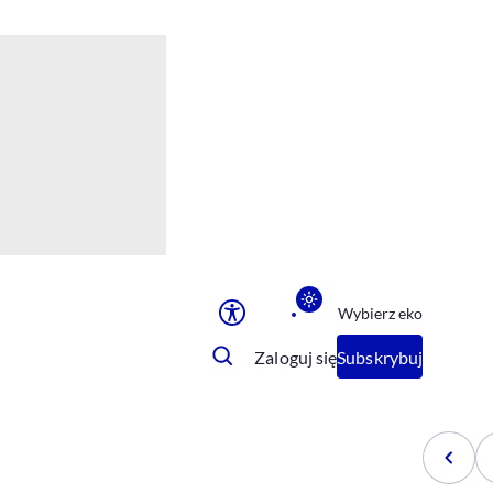
Ułatwienia dostępu
Rozmiar tekstu
Rozmiar tekstu
Rozmiar tekstu
Rozmiar tekstu
Normalny
Duży
Bardzo duży
Opcje wyświetlania
Wybierz eko
Podkreślenie linków
Zatrzymanie animacji
Zaloguj się
Subskrybuj
Odcienie szarości
Ułatwienie czytania