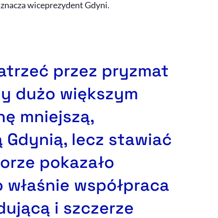
zaznacza wiceprezydent Gdyni.
atrzeć przez pryzmat
zy dużo większym
hę mniejszą,
 Gdynią, lecz stawiać
orze pokazało
to właśnie współpraca
dującą i szczerze