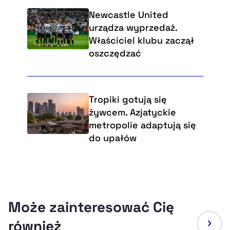
Newcastle United
urządza wyprzedaż.
Właściciel klubu zaczął
oszczędzać
Tropiki gotują się
żywcem. Azjatyckie
metropolie adaptują się
do upałów
Może zainteresować Cię
również