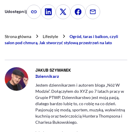
Udostępnij
Kopiuj link artykułu
Udostępnij na LinkedIn
Udostępnij na Twitterze
Udostępnij na Faceboo
Udostępnij przez
Strona główna
Lifestyle
Ogród, taras i balkon, czyli
salon pod chmurą. Jak stworzyć stylową przestrzeń na lato
- AUTOR ARTYKUŁU - PROFIL
JAKUB SZYMANEK
Dziennikarz
Jestem dziennikarzem i autorem bloga „Nóż W
Modzie”. Dołączyłem do XYZ po 7 latach pracy w
Grupie PTWP. Dziennikarstwo jest moją pasją,
dlatego bardzo lubię to, co robię na co dzień.
Pasjonuję się modą, sportem, muzyką, wykwintną
kuchnią oraz twórczością Huntera Thompsona i
Charlesa Bukowskiego.