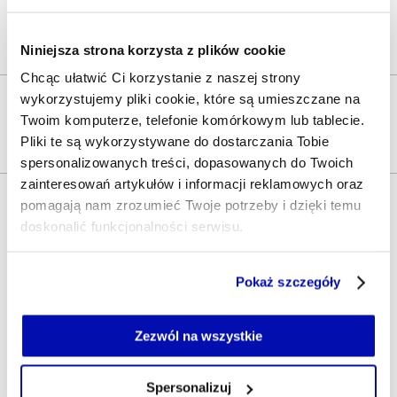
dostosować do różnych potrzeb i wielkości
przestrzeni – podkreśla ekspertka.
Niniejsza strona korzysta z plików cookie
Chcąc ułatwić Ci korzystanie z naszej strony
Przeczytaj:
wykorzystujemy pliki cookie, które są umieszczane na
Amerykanie i Brytyjczycy płacą za
Twoim komputerze, telefonie komórkowym lub tablecie.
czytanie książek. Czy Polska jest gotowa
Pliki te są wykorzystywane do dostarczania Tobie
na reading retreat?
spersonalizowanych treści, dopasowanych do Twoich
Slow outdoor living
. Relaks przede
zainteresowań artykułów i informacji reklamowych oraz
pomagają nam zrozumieć Twoje potrzeby i dzięki temu
wszystkim
doskonalić funkcjonalności serwisu.
Według naszych rozmówczyń dobrze zaprojektowana
Część z plików jest niezbędna do prawidłowego działania
przestrzeń na zewnątrz ma pozytywnie wpływać na
Pokaż szczegóły
serwisu i jego funkcjonalności.
nasze emocje, dawać poczucie komfortu i odpoczynku.
Jeżeli nie wyrażasz zgody na zapisywanie plików cookie,
możesz łatwo zarządzać swoimi uprawnieniami, np. we
Zezwól na wszystkie
własnej przeglądarce internetowej lub po wybraniu opcji
– Coraz bardziej widoczny jest trend „slow outdoor
Zarządzaj cookie.
living”, czyli tworzenia miejsc sprzyjających
Spersonalizuj