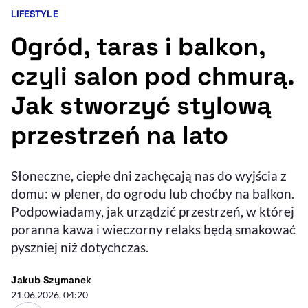
LIFESTYLE
Kategoria artykułu:
Resetuj opcje
Ogród, taras i balkon,
Ułatwienia dostępności wspierają:
czyli salon pod chmurą.
Jak stworzyć stylową
przestrzeń na lato
Słoneczne, ciepłe dni zachęcają nas do wyjścia z
domu: w plener, do ogrodu lub choćby na balkon.
, otwiera się w nowym 
Sprawdź, jak i dlaczego zwiększamy dostępność
Podpowiadamy, jak urządzić przestrzeń, w której
poranna kawa i wieczorny relaks będą smakować
pyszniej niż dotychczas.
, otwiera się w nowym oknie
Zgłoś problem
Deklaracja dostępności
, otwiera się w no
- autor artykułu - profil
Jakub Szymanek
21.06.2026, 04:20