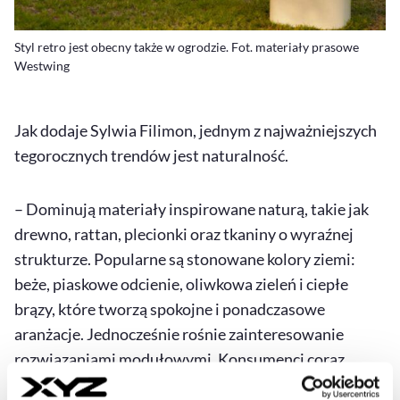
Styl retro jest obecny także w ogrodzie. Fot. materiały prasowe
Westwing
Jak dodaje Sylwia Filimon, jednym z najważniejszych
tegorocznych trendów jest naturalność.
– Dominują materiały inspirowane naturą, takie jak
drewno, rattan, plecionki oraz tkaniny o wyraźnej
strukturze. Popularne są stonowane kolory ziemi:
beże, piaskowe odcienie, oliwkowa zieleń i ciepłe
brązy, które tworzą spokojne i ponadczasowe
aranżacje. Jednocześnie rośnie zainteresowanie
rozwiązaniami modułowymi. Konsumenci coraz
częściej wybierają meble, które można łatwo