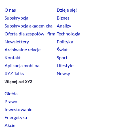
O nas
Dzieje się!
Subskrypcja
Biznes
Subskrypcja akademicka
Analizy
Oferta dla zespołów i firm
Technologia
Newslettery
Polityka
Archiwalne relacje
Świat
Kontakt
Sport
Aplikacja mobilna
Lifestyle
XYZ Talks
Newsy
Więcej od XYZ
Giełda
Prawo
Inwestowanie
Energetyka
Akcje