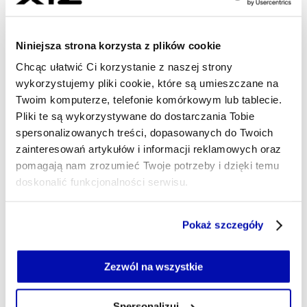
- AUTOR ARTYKUŁU - PROF
MAGDALENA BRZÓZKA
Dziennikarka
Niniejsza strona korzysta z plików cookie
Monitoruję tematy istotne dla sektorów:
Chcąc ułatwić Ci korzystanie z naszej strony
spożywczego, HoReCa i beauty. Poza tym
wykorzystujemy pliki cookie, które są umieszczane na
zapraszam na podcast z misją psychoedukacyjną,
Twoim komputerze, telefonie komórkowym lub tablecie.
w którym z zaproszonymi gośćmi będę rozmawiać
Pliki te są wykorzystywane do dostarczania Tobie
m. in. o emocjach, uczuciach i nastrojach. W
wolnym czasie chodzę na koncerty i treningi albo
spersonalizowanych treści, dopasowanych do Twoich
słucham podcastów.
zainteresowań artykułów i informacji reklamowych oraz
pomagają nam zrozumieć Twoje potrzeby i dzięki temu
magdalena.brzozka@xyz.pl
doskonalić funkcjonalności serwisu.
Część z plików jest niezbędna do prawidłowego działania
Pokaż szczegóły
serwisu i jego funkcjonalności.
Jeżeli nie wyrażasz zgody na zapisywanie plików cookie,
możesz łatwo zarządzać swoimi uprawnieniami, np. we
Zezwól na wszystkie
własnej przeglądarce internetowej lub po wybraniu opcji
Zarządzaj cookie.
Spersonalizuj