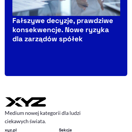
Fałszywe decyzje, prawdziwe
konsekwencje. Nowe ryzyka
P
dla zarządów spółek
w
Medium nowej kategorii dla ludzi
ciekawych świata.
xyz.pl
Sekcje