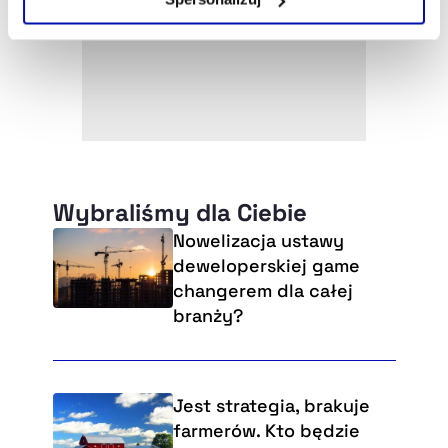
Szczegółowe informacje na ten temat znajdziesz w
naszej
Polityce Prywatności
.
Wybraliśmy dla Ciebie
Nowelizacja ustawy
deweloperskiej game
changerem dla całej
branży?
Jest strategia, brakuje
farmerów. Kto będzie