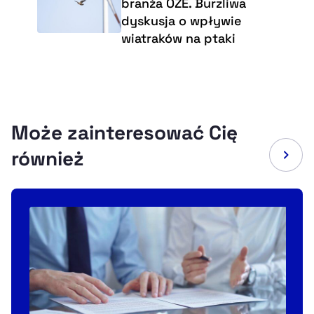
branża OZE. Burzliwa
dyskusja o wpływie
wiatraków na ptaki
Może zainteresować Cię
również