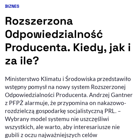
BIZNES
Kategoria artykułu:
Resetuj opcje
Rozszerzona
Ułatwienia dostępności wspierają:
Odpowiedzialność
Producenta. Kiedy, jak i
za ile?
Ministerstwo Klimatu i Środowiska przedstawiło
wstępny pomysł na nowy system Rozszerzonej
, otwiera się w nowym 
Sprawdź, jak i dlaczego zwiększamy dostępność
Odpowiedzialności Producenta. Andrzej Gantner
z PFPŻ alarmuje, że przypomina on nakazowo-
rozdzielczą gospodarkę socjalistyczną PRL. –
, otwiera się w nowym oknie
Zgłoś problem
Deklaracja dostępności
, otwiera się w no
Wybrany model systemu nie uszczęśliwi
wszystkich, ale warto, aby interesariusze nie
gubili z oczu najważniejszych celów