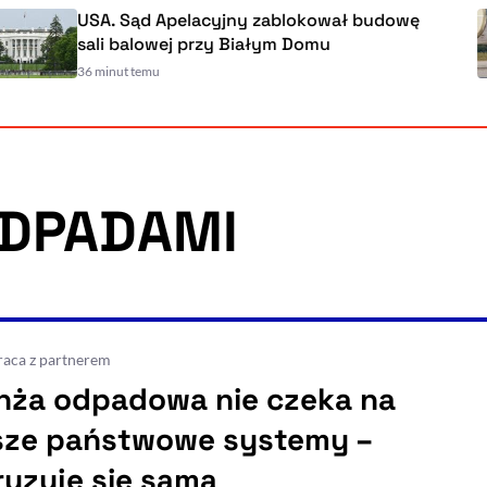
USA. Sąd Apelacyjny zablokował budowę
sali balowej przy Białym Domu
36 minut temu
DPADAMI
aca z partnerem
nża odpadowa nie czeka na
sze państwowe systemy –
ryzuje się sama