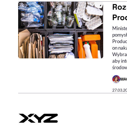
Roz
Prod
Minist
pomysł
Produc
on nak
Wybran
aby int
środow
MA
- AUTO
27.03.2