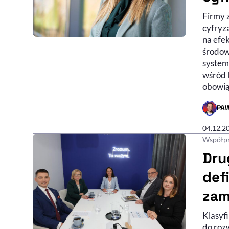
Firmy 
cyfryza
na efe
środow
system
wśród 
obowią
PA
- AUTO
04.12.2
Współpr
Dru
def
zam
Klasyf
do roz