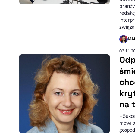
branży
redakcj
interp
związa
MA
- AUTO
03.11.2
Odp
śmi
chc
kry
na 
– Sukce
mówi p
gospod