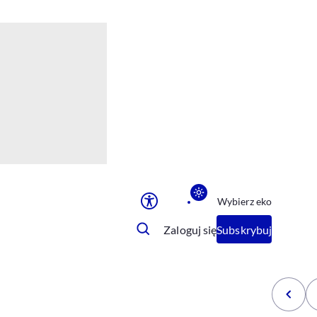
Ułatwienia dostępu
Rozmiar tekstu
Rozmiar tekstu
Rozmiar tekstu
Rozmiar tekstu
Normalny
Duży
Bardzo duży
Opcje wyświetlania
Wybierz eko
Podkreślenie linków
Zatrzymanie animacji
Zaloguj się
Subskrybuj
Odcienie szarości
Ułatwienie czytania