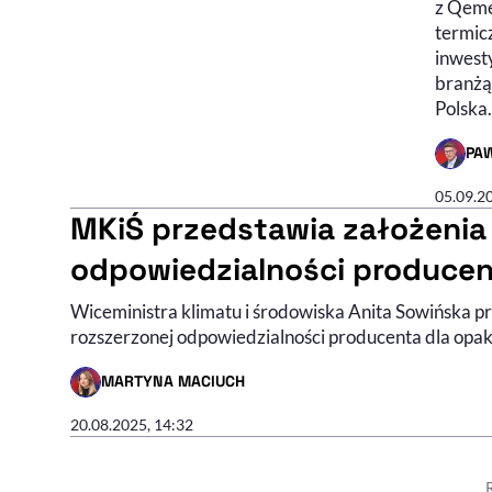
z Qemet
termic
inwest
branżą
Polska.
PA
- AUTO
05.09.2
MKiŚ przedstawia założenia
odpowiedzialności producen
Wiceministra klimatu i środowiska Anita Sowińska p
rozszerzonej odpowiedzialności producenta dla opa
MARTYNA MACIUCH
- AUTOR ARTYKUŁU - PROFIL
20.08.2025, 14:32