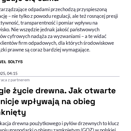
zarządzające odpadami przechodzą przyspieszoną
cję – nie tylko z powodu regulacji, ale też rosnącej presji
ktywność, transparentność i pomiar wpływu na
isko. Nie wszędzie jednak jakość państwowych
ów cyfrowych nadąża za wyzwaniami – a te widać
klientów firm odpadowych, dla których środowiskowe
zki prawne są coraz bardziej wymagające.
WEŁ SOŁTYS
R ARTYKUŁU - PROFIL
025, 04:15
aca z partnerem
gie życie drewna. Jak otwarte
inicje wpływają na obieg
knięty
ikacja drewna poużytkowego i pyłów drzewnych to klucz
woju gospodarki o obiegu zamkniętym (GOZ) w polskiej