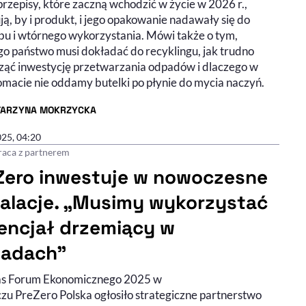
przepisy, które zaczną wchodzić w życie w 2026 r.,
ą, by i produkt, i jego opakowanie nadawały się do
bu i wtórnego wykorzystania. Mówi także o tym,
go państwo musi dokładać do recyklingu, jak trudno
ząć inwestycję przetwarzania odpadów i dlaczego w
omacie nie oddamy butelki po płynie do mycia naczyń.
TARZYNA MOKRZYCKA
R ARTYKUŁU - PROFIL
025, 04:20
aca z partnerem
Zero inwestuje w nowoczesne
talacje. „Musimy wykorzystać
encjał drzemiący w
adach”
s Forum Ekonomicznego 2025 w
ie wideo
zu PreZero Polska ogłosiło strategiczne partnerstwo