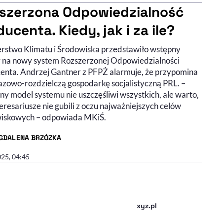
szerzona Odpowiedzialność
ucenta. Kiedy, jak i za ile?
erstwo Klimatu i Środowiska przedstawiło wstępny
 na nowy system Rozszerzonej Odpowiedzialności
enta. Andrzej Gantner z PFPŻ alarmuje, że przypomina
azowo-rozdzielczą gospodarkę socjalistyczną PRL. –
y model systemu nie uszczęśliwi wszystkich, ale warto,
eresariusze nie gubili z oczu najważniejszych celów
iskowych – odpowiada MKiŚ.
GDALENA BRZÓZKA
R ARTYKUŁU - PROFIL
025, 04:45
xyz.pl