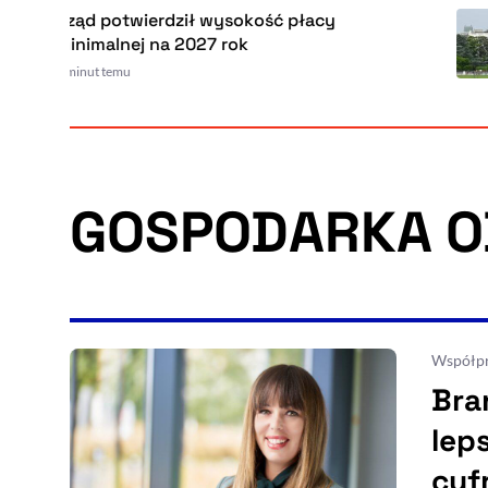
Rząd potwierdził wysokość płacy
minimalnej na 2027 rok
 minut temu
GOSPODARKA O
Współpr
Bra
lep
cyf