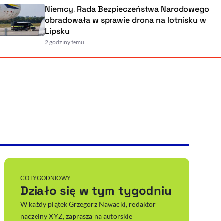
Niemcy. Rada Bezpieczeństwa Narodowego
obradowała w sprawie drona na lotnisku w
Lipsku
2 godziny temu
Powiększenie kursora
Resetuj opcje
Ułatwienia dostępności wspierają:
, otwiera się w nowym ok
Sprawdź, jak i dlaczego zwiększamy dostępność
, otwiera się w nowym oknie
Zgłoś problem
Deklaracja dostępności
, otwiera się w nowy