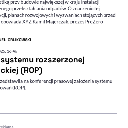
iką przy budowie największej w kraju instalacji
znego przekształcania odpadów. O znaczeniu tej
ycji, planach rozwojowych i wyzwaniach stojących przed
 opowiada XYZ Kamil Majerczak, prezes PreZero
WEŁ ORLIKOWSKI
R ARTYKUŁU - PROFIL
025, 16:46
 systemu rozszerzonej
ckiej (ROP)
rzedstawiła na konferencji prasowej założenia systemu
kowań (ROP).