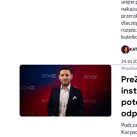
unijne 
nakazuj
przero
dlacze
rozpoc
butelk
KA
- AUTO
24.10.2
Współpr
Pre
ins
pot
odp
Podcza
Nagran
Karpac