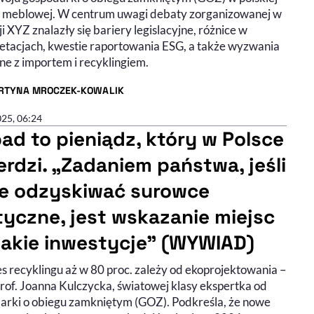
 meblowej. W centrum uwagi debaty zorganizowanej w
i XYZ znalazły się bariery legislacyjne, różnice w
retacjach, kwestie raportowania ESG, a także wyzwania
ne z importem i recyklingiem.
RTYNA MROCZEK-KOWALIK
R ARTYKUŁU - PROFIL
025, 06:24
ad to pieniądz, który w Polsce
erdzi. „Zadaniem państwa, jeśli
e odzyskiwać surowce
tyczne, jest wskazanie miejsc
takie inwestycje” (WYWIAD)
s recyklingu aż w 80 proc. zależy od ekoprojektowania –
rof. Joanna Kulczycka, światowej klasy ekspertka od
arki o obiegu zamkniętym (GOZ). Podkreśla, że nowe