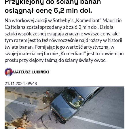
Przyklejony do ściany banan
osiągnął cenę 6,2 mln dol.
Na wtorkowej aukcji w Sotheby's „Komediant" Maurizio
Cattelana został sprzedany aż za 6,2 mln dol. Dzieła
sztuki współczesnej osiągają znacznie wyższe ceny, ale
tym razem jest to też równocześnie najdroższy w historii
świata banan. Pomijając jego wartość artystyczną, w
swojej materialnej formie „Komediant" jest to bowiem po
prostu przyklejony taśmą do ściany świeży owoc.
MATEUSZ LUBIŃSKI
- AUTOR ARTYKUŁU - PROFIL
21.11.2024, 09:48