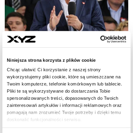
Ceny energii dla gospodarstw
domowych nadal będą
Niniejsza strona korzysta z plików cookie
"zamrożone"
Chcąc ułatwić Ci korzystanie z naszej strony
wykorzystujemy pliki cookie, które są umieszczane na
Premier Donald Tusk wskazał, że rząd na dzisiejszym
Twoim komputerze, telefonie komórkowym lub tablecie.
posiedzeniu przyjmie przepisy o przedłużeniu części
Pliki te są wykorzystywane do dostarczania Tobie
obecnych rozwiązań, zamrażających ceny energii
spersonalizowanych treści, dopasowanych do Twoich
elektrycznej także w 2025 r. Maksymalna stawka za
prąd ma nadal obowiązywać gospodarstwa domowe,
zainteresowań artykułów i informacji reklamowych oraz
jednak osłon pozbawione zostaną przedsiębiorstwa i
pomagają nam zrozumieć Twoje potrzeby i dzięki temu
instytucje samorządowe. Tę wiadomość można
doskonalić funkcjonalności serwisu.
zaklasyfikować jako dobrą dla kształtowania się inflacji w
Polsce, ale także dla kredytobiorców, których