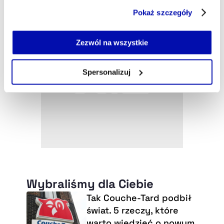
Część z plików jest niezbędna do prawidłowego działania
Pokaż szczegóły
serwisu i jego funkcjonalności.
Jeżeli nie wyrażasz zgody na zapisywanie plików cookie,
możesz łatwo zarządzać swoimi uprawnieniami, np. we
Zezwól na wszystkie
własnej przeglądarce internetowej lub po wybraniu opcji
Zarządzaj cookie.
Spersonalizuj
Szczegółowe informacje na ten temat znajdziesz w
naszej
Polityce Prywatności
.
Wybraliśmy dla Ciebie
Tak Couche-Tard podbił
świat. 5 rzeczy, które
warto wiedzieć o nowym