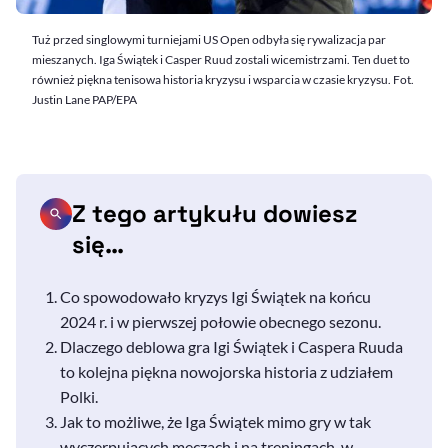
Tuż przed singlowymi turniejami US Open odbyła się rywalizacja par
mieszanych. Iga Świątek i Casper Ruud zostali wicemistrzami. Ten duet to
również piękna tenisowa historia kryzysu i wsparcia w czasie kryzysu. Fot.
Justin Lane PAP/EPA
Z tego artykułu dowiesz
się…
Co spowodowało kryzys Igi Świątek na końcu
2024 r. i w pierwszej połowie obecnego sezonu.
Dlaczego deblowa gra Igi Świątek i Caspera Ruuda
to kolejna piękna nowojorska historia z udziałem
Polki.
Jak to możliwe, że Iga Świątek mimo gry w tak
wyczerpujących meczach i na treningach, w