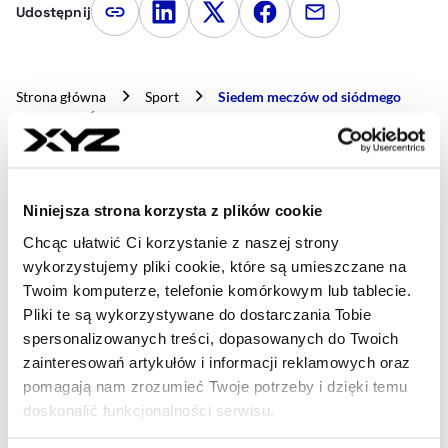
Udostępnij
Kopiuj link artykułu
Udostępnij na LinkedIn
Udostępnij na Twitterze
Udostępnij na Faceboo
Udostępnij przez
Strona główna
Sport
Siedem meczów od siódmego
Szlema. Iga Świątek rozpoczyna US Open i jest jak najlepsze
porsche
Niniejsza strona korzysta z plików cookie
- AUTOR ARTYKUŁU - PROFIL
MAREK DERYŁO
Chcąc ułatwić Ci korzystanie z naszej strony
Dziennikarz
wykorzystujemy pliki cookie, które są umieszczane na
Dziennikarz sportowy, w ostatnich latach
Twoim komputerze, telefonie komórkowym lub tablecie.
korespondent „Gazety Wyborczej” m.in. z
Pliki te są wykorzystywane do dostarczania Tobie
Wimbledonu i kortów Rolanda Garrosa. Miłośnik
spersonalizowanych treści, dopasowanych do Twoich
historii oraz – zgodnie z wykształceniem – świata
zainteresowań artykułów i informacji reklamowych oraz
finansów.
pomagają nam zrozumieć Twoje potrzeby i dzięki temu
marek.derylo@xyz.pl
doskonalić funkcjonalności serwisu.