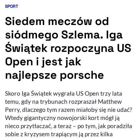
SPORT
Kategoria artykułu:
Resetuj opcje
Siedem meczów od
Ułatwienia dostępności wspierają:
siódmego Szlema. Iga
Świątek rozpoczyna US
Open i jest jak
najlepsze porsche
, otwiera się w nowym 
Skoro Iga Świątek wygrała US Open trzy lata
Sprawdź, jak i dlaczego zwiększamy dostępność
temu, gdy na trybunach rozpraszał Matthew
Perry, dlaczego tym razem miałoby się nie udać?
, otwiera się w nowym oknie
Zgłoś problem
Deklaracja dostępności
Wtedy gigantyczny nowojorski kort mógł ją
, otwiera się w no
nieco przytłaczać, a teraz – po tym, jak poradziła
sobie z kryzysem trapiącym ją przez kilka