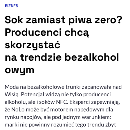
BIZNES
Kategoria artykułu:
Resetuj opcje
Sok zamiast piwa zero?
Ułatwienia dostępności wspierają:
Producenci chcą
skorzystać
na trendzie bezalkohol
owym
, otwiera się w nowym 
Moda na bezalkoholowe trunki zapanowała nad
Sprawdź, jak i dlaczego zwiększamy dostępność
Wisłą. Potencjał widzą nie tylko producenci
alkoholu, ale i soków NFC. Eksperci zapewniają,
, otwiera się w nowym oknie
Zgłoś problem
Deklaracja dostępności
że NoLo może być motorem napędowym dla
, otwiera się w no
rynku napojów, ale pod jednym warunkiem:
marki nie powinny rozumieć tego trendu zbyt