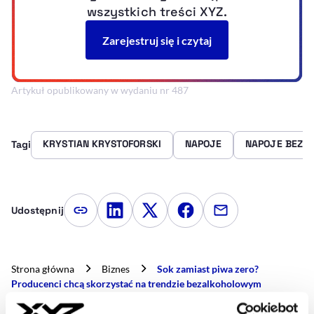
Artykuł opublikowany w wydaniu nr 487
KRYSTIAN KRYSTOFORSKI
NAPOJE
NAPOJE BEZA
Tagi
Udostępnij
Kopiuj link artykułu
Udostępnij na LinkedIn
Udostępnij na Twitterze
Udostępnij na Faceboo
Udostępnij przez
Strona główna
Biznes
Sok zamiast piwa zero?
Producenci chcą skorzystać na trendzie bezalkoholowym