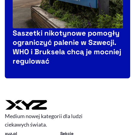
Saszetki nikotynowe pomogły
ograniczyć palenie w Szwecji.
WHO i Bruksela chcą je mocniej
regulować
Medium nowej kategorii dla ludzi
ciekawych świata.
xyz.pl
Sekcje