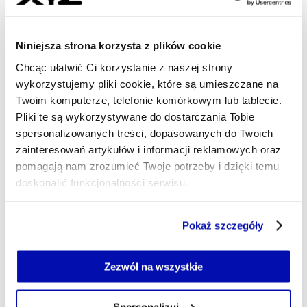
- AUTOR ARTYKUŁU - PROF
MAGDALENA BRZÓZKA
Niniejsza strona korzysta z plików cookie
Dziennikarka
Chcąc ułatwić Ci korzystanie z naszej strony
Monitoruję tematy istotne dla sektorów:
wykorzystujemy pliki cookie, które są umieszczane na
spożywczego, HoReCa i beauty. Poza tym
zapraszam na podcast z misją psychoedukacyjną,
Twoim komputerze, telefonie komórkowym lub tablecie.
w którym z zaproszonymi gośćmi będę rozmawiać
Pliki te są wykorzystywane do dostarczania Tobie
m. in. o emocjach, uczuciach i nastrojach. W
spersonalizowanych treści, dopasowanych do Twoich
wolnym czasie chodzę na koncerty i treningi albo
zainteresowań artykułów i informacji reklamowych oraz
słucham podcastów.
pomagają nam zrozumieć Twoje potrzeby i dzięki temu
magdalena.brzozka@xyz.pl
doskonalić funkcjonalności serwisu.
Część z plików jest niezbędna do prawidłowego działania
Pokaż szczegóły
serwisu i jego funkcjonalności.
Jeżeli nie wyrażasz zgody na zapisywanie plików cookie,
możesz łatwo zarządzać swoimi uprawnieniami, np. we
Zezwól na wszystkie
własnej przeglądarce internetowej lub po wybraniu opcji
Zarządzaj cookie.
Spersonalizuj