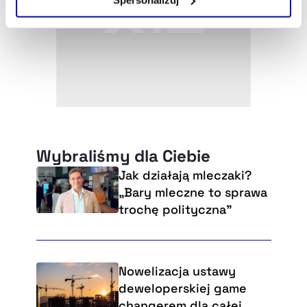
Szczegółowe informacje na ten temat znajdziesz w
naszej
Polityce Prywatności
.
Wybraliśmy dla Ciebie
Jak działają mleczaki?
„Bary mleczne to sprawa
trochę polityczna”
Nowelizacja ustawy
deweloperskiej game
changerem dla całej