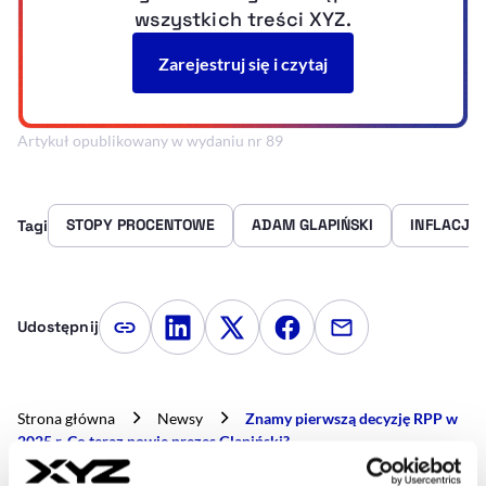
Artykuł opublikowany w wydaniu nr 89
STOPY PROCENTOWE
ADAM GLAPIŃSKI
INFLACJA
Tagi
Udostępnij
Kopiuj link artykułu
Udostępnij na LinkedIn
Udostępnij na Twitterze
Udostępnij na Faceboo
Udostępnij przez
Strona główna
Newsy
Znamy pierwszą decyzję RPP w
2025 r. Co teraz powie prezes Glapiński?