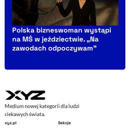
Polska bizneswoman wystąpi
na MŚ w jeździectwie. „Na
zawodach odpoczywam”
Medium nowej kategorii dla ludzi
ciekawych świata.
xyz.pl
Sekcje