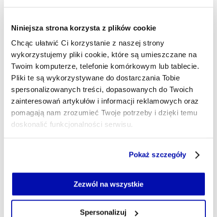
- AUTOR ARTYKUŁU - PROFIL
MATEUSZ LUBIŃSKI
Niniejsza strona korzysta z plików cookie
Dziennikarz
Chcąc ułatwić Ci korzystanie z naszej strony
Dziennikarz szczególnie interesujący się
wykorzystujemy pliki cookie, które są umieszczane na
ekonomią, geopolityką i rynkami finansowymi.
Twoim komputerze, telefonie komórkowym lub tablecie.
Urodzony w Krakowie, mieszka w Warszawie.
Pliki te są wykorzystywane do dostarczania Tobie
Prywatnie ma psa i jeździ na rowerze
spersonalizowanych treści, dopasowanych do Twoich
mateusz.lubinski@xyz.pl
zainteresowań artykułów i informacji reklamowych oraz
pomagają nam zrozumieć Twoje potrzeby i dzięki temu
doskonalić funkcjonalności serwisu.
Część z plików jest niezbędna do prawidłowego działania
Pokaż szczegóły
serwisu i jego funkcjonalności.
Jeżeli nie wyrażasz zgody na zapisywanie plików cookie,
możesz łatwo zarządzać swoimi uprawnieniami, np. we
Zezwól na wszystkie
własnej przeglądarce internetowej lub po wybraniu opcji
Zarządzaj cookie.
Spersonalizuj