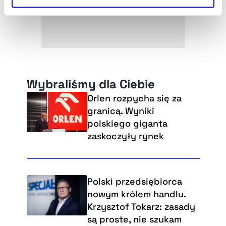
Szczegółowe informacje na ten temat znajdziesz w
naszej
Polityce Prywatności
.
Wybraliśmy dla Ciebie
Orlen rozpycha się za
granicą. Wyniki
polskiego giganta
zaskoczyły rynek
Polski przedsiębiorca
nowym królem handlu.
Krzysztof Tokarz: zasady
są proste, nie szukam