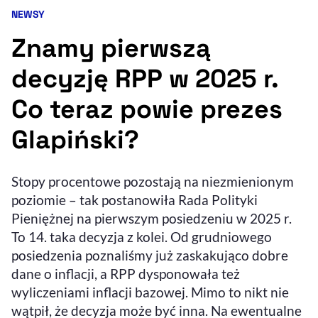
NEWSY
Kategoria artykułu:
Resetuj opcje
Znamy pierwszą
Ułatwienia dostępności wspierają:
decyzję RPP w 2025 r.
Co teraz powie prezes
Glapiński?
Stopy procentowe pozostają na niezmienionym
poziomie – tak postanowiła Rada Polityki
, otwiera się w nowym 
Sprawdź, jak i dlaczego zwiększamy dostępność
Pieniężnej na pierwszym posiedzeniu w 2025 r.
To 14. taka decyzja z kolei. Od grudniowego
posiedzenia poznaliśmy już zaskakująco dobre
, otwiera się w nowym oknie
Zgłoś problem
Deklaracja dostępności
, otwiera się w no
dane o inflacji, a RPP dysponowała też
wyliczeniami inflacji bazowej. Mimo to nikt nie
wątpił, że decyzja może być inna. Na ewentualne