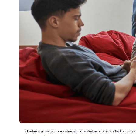
Z badań wynika, że dobra atmosfera na studiach, relacje z kadrą i inn