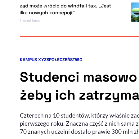
Rząd może wrócić do windfall tax. „Jest
kilka nowych koncepcji”
10 minut temu
KAMPUS XYZ
SPOŁECZEŃSTWO
Kategorie artykułu:
Studenci masowo r
żeby ich zatrzyma
Czterech na 10 studentów, którzy właśnie zac
pierwszego roku. Znaczna część z nich sama 
70 znanych uczelni dostało prawie 300 mln zł