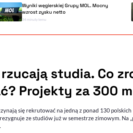
Wyniki węgierskiej Grupy MOL. Mocny
wzrost zysku netto
34 minuty temu
zucają studia. Co zro
ć? Projekty za 300 m
zynają się rekrutować na jedną z ponad 130 polskich 
zrezygnuje ze studiów już w semestrze zimowym. Na „p
.