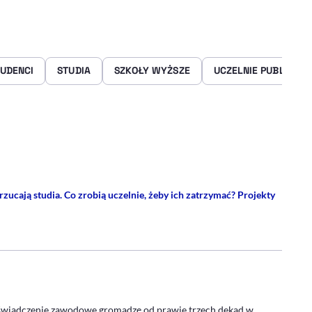
UDENCI
STUDIA
SZKOŁY WYŻSZE
UCZELNIE PUBLICZNE
rze
 Facebooku
ij przez e-mail
zucają studia. Co zrobią uczelnie, żeby ich zatrzymać? Projekty
KUŁU - PROFIL
świadczenie zawodowe gromadzę od prawie trzech dekad w