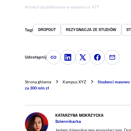
Artykuł opublikowany w wydaniu nr 477
DROPOUT
REZYGNACJA ZE STUDIÓW
ST
Tagi
Udostępnij
Kopiuj link artykułu
Udostępnij na LinkedIn
Udostępnij na Twitte
Udostępnij na
Udostępn
Strona główna
Kampus XYZ
Studenci masowo r
za 300 mln zł
- AUTOR ARTY
KATARZYNA MOKRZYCKA
Dziennikarka
Jestem dziennikarzem gospodarczym. Do