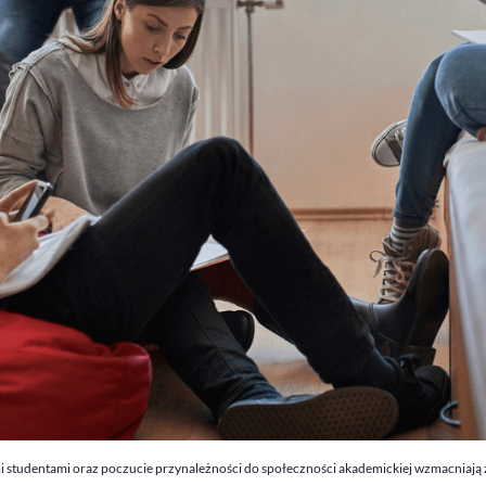
ymi studentami oraz poczucie przynależności do społeczności akademickiej wzmacniają 