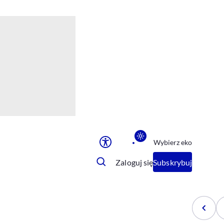
Ułatwienia dostępu
Rozmiar tekstu
Rozmiar tekstu
Rozmiar tekstu
Rozmiar tekstu
Normalny
Duży
Bardzo duży
Opcje wyświetlania
Wybierz eko
Podkreślenie linków
Zatrzymanie animacji
Zaloguj się
Subskrybuj
Odcienie szarości
Ułatwienie czytania