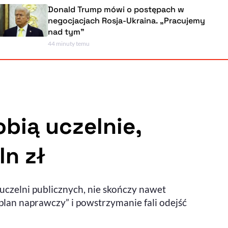
Donald Trump mówi o postępach w
negocjacjach Rosja-Ukraina. „Pracujemy
nad tym”
44 minuty temu
Powiększenie kursora
Resetuj opcje
Ułatwienia dostępności wspierają:
bią uczelnie,
ln zł
, otwiera się w nowym ok
Sprawdź, jak i dlaczego zwiększamy dostępność
uczelni publicznych, nie skończy nawet
, otwiera się w nowym oknie
Zgłoś problem
Deklaracja dostępności
, otwiera się w nowy
lan naprawczy” i powstrzymanie fali odejść