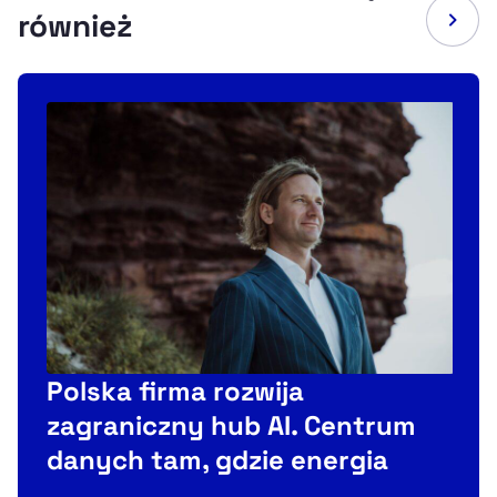
również
Polska firma rozwija
P
zagraniczny hub AI. Centrum
danych tam, gdzie energia
e