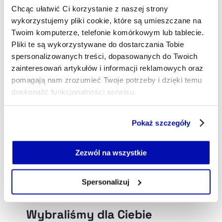
Chcąc ułatwić Ci korzystanie z naszej strony
lukasz.grzesiczak@xyz.pl
wykorzystujemy pliki cookie, które są umieszczane na
Twoim komputerze, telefonie komórkowym lub tablecie.
Pliki te są wykorzystywane do dostarczania Tobie
spersonalizowanych treści, dopasowanych do Twoich
zainteresowań artykułów i informacji reklamowych oraz
pomagają nam zrozumieć Twoje potrzeby i dzięki temu
doskonalić funkcjonalności serwisu.
Część z plików jest niezbędna do prawidłowego działania
Pokaż szczegóły
serwisu i jego funkcjonalności.
Jeżeli nie wyrażasz zgody na zapisywanie plików cookie,
możesz łatwo zarządzać swoimi uprawnieniami, np. we
Zezwól na wszystkie
własnej przeglądarce internetowej lub po wybraniu opcji
Zarządzaj cookie.
Spersonalizuj
Szczegółowe informacje na ten temat znajdziesz w
naszej
Polityce Prywatności
.
Wybraliśmy dla Ciebie