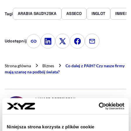
ARABIA SAUDYJSKA
ASSECO
INGLOT
INWEST
Tagi
Udostępnij
Kopiuj link artykułu
Udostępnij na LinkedIn
Udostępnij na Twitterze
Udostępnij na Faceboo
Udostępnij przez
Strona główna
Biznes
Co dalej z PAIH? Czy nasze firmy
mają szansę na podbój świata?
- AUTOR ARTYKUŁU - PROFIL
ŁUKASZ GRZESICZAK
Dziennikarz
Dziennikarz i fact-checker. Pasjonat Europy
Środkowej pieczołowicie przywiązany do faktów.
W wolnym czasie: rower, badminton i Bratysława.
Niniejsza strona korzysta z plików cookie