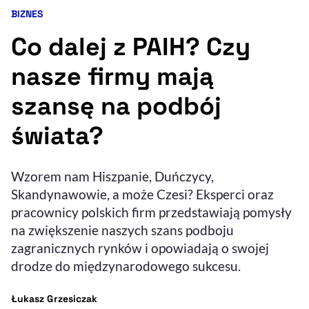
BIZNES
Kategoria artykułu:
Resetuj opcje
Co dalej z PAIH? Czy
Ułatwienia dostępności wspierają:
nasze firmy mają
szansę na podbój
świata?
Wzorem nam Hiszpanie, Duńczycy,
Skandynawowie, a może Czesi? Eksperci oraz
, otwiera się w nowym 
Sprawdź, jak i dlaczego zwiększamy dostępność
pracownicy polskich firm przedstawiają pomysły
na zwiększenie naszych szans podboju
zagranicznych rynków i opowiadają o swojej
, otwiera się w nowym oknie
Zgłoś problem
Deklaracja dostępności
, otwiera się w no
drodze do międzynarodowego sukcesu.
- autor artykułu - profil
Łukasz Grzesiczak