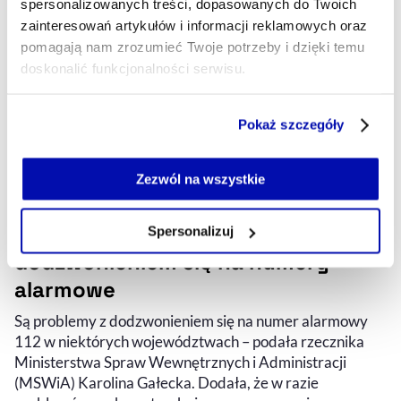
spersonalizowanych treści, dopasowanych do Twoich
całym świecie
zainteresowań artykułów i informacji reklamowych oraz
pomagają nam zrozumieć Twoje potrzeby i dzięki temu
Problemy Fortnite, Disney+, Lyft, Reddit czy strony
przewoźników lotniczych, opartych na Amazon Web
doskonalić funkcjonalności serwisu.
Services. Przestały bowiem działać usługi jednego z
największych dostawców usług w chmurze.
Część z plików jest niezbędna do prawidłowego działania
Pokaż szczegóły
serwisu i jego funkcjonalności.
ANDRZEJ MĘŻYŃSKI
Jeżeli nie wyrażasz zgody na zapisywanie plików cookie,
- AUTOR ARTYKUŁU - PROFIL
możesz łatwo zarządzać swoimi uprawnieniami, np. we
Zezwól na wszystkie
20.10.2025, 11:53
własnej przeglądarce internetowej lub po wybraniu opcji
W niektórych województwach
Zarządzaj cookie.
występują problemy z
Spersonalizuj
dodzwonieniem się na numery
Szczegółowe informacje na ten temat znajdziesz w
naszej
Polityce Prywatności
.
alarmowe
Są problemy z dodzwonieniem się na numer alarmowy
112 w niektórych województwach – podała rzecznika
Ministerstwa Spraw Wewnętrznych i Administracji
(MSWiA) Karolina Gałecka. Dodała, że w razie