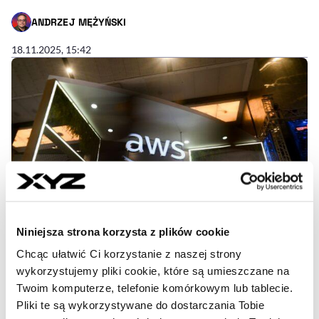
ANDRZEJ MĘŻYŃSKI
- AUTOR ARTYKUŁU - PROFIL
18.11.2025, 15:42
Niniejsza strona korzysta z plików cookie
Chcąc ułatwić Ci korzystanie z naszej strony
wykorzystujemy pliki cookie, które są umieszczane na
Wielka awaria Amazon Cloud
Twoim komputerze, telefonie komórkowym lub tablecie.
Pliki te są wykorzystywane do dostarczania Tobie
Service. Problemy miały firmy na