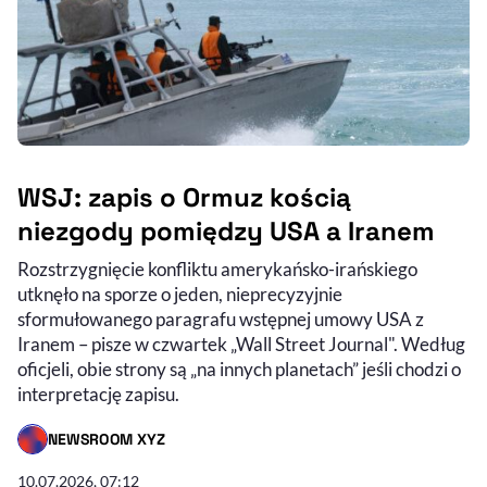
WSJ: zapis o Ormuz kością
niezgody pomiędzy USA a Iranem
Rozstrzygnięcie konfliktu amerykańsko-irańskiego
utknęło na sporze o jeden, nieprecyzyjnie
sformułowanego paragrafu wstępnej umowy USA z
Iranem – pisze w czwartek „Wall Street Journal". Według
oficjeli, obie strony są „na innych planetach” jeśli chodzi o
interpretację zapisu.
NEWSROOM XYZ
- AUTOR ARTYKUŁU - PROFIL
10.07.2026, 07:12