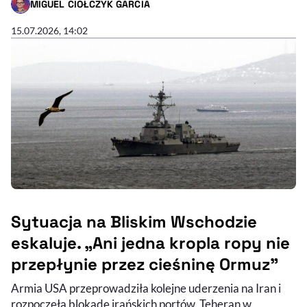
MIGUEL CIOŁCZYK GARCIA
- AUTOR ARTYKUŁU - PROFIL
15.07.2026, 14:02
Sytuacja na Bliskim Wschodzie
eskaluje. „Ani jedna kropla ropy nie
przepłynie przez cieśninę Ormuz”
Armia USA przeprowadziła kolejne uderzenia na Iran i
rozpoczęła blokadę irańskich portów. Teheran w