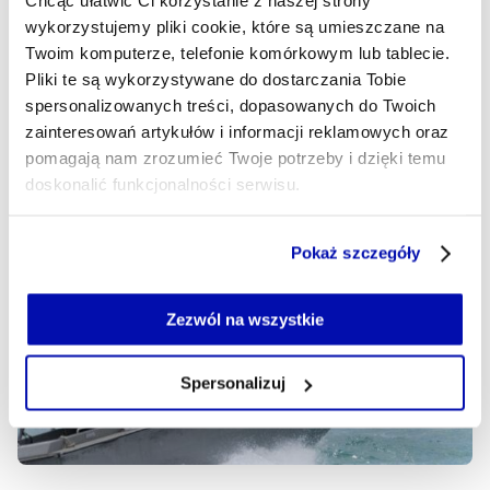
Chcąc ułatwić Ci korzystanie z naszej strony
ostatnich miesięcy” – zapewniają Irańczycy, ogłaszając
wykorzystujemy pliki cookie, które są umieszczane na
zamknięcie cieśniny Ormuz. Amerykanie zapewniają, że
Twoim komputerze, telefonie komórkowym lub tablecie.
atakują Iran w celu ochrony żeglugi.
Pliki te są wykorzystywane do dostarczania Tobie
spersonalizowanych treści, dopasowanych do Twoich
MIGUEL CIOŁCZYK GARCIA
- AUTOR ARTYKUŁU - PROFIL
zainteresowań artykułów i informacji reklamowych oraz
13.07.2026, 06:59
pomagają nam zrozumieć Twoje potrzeby i dzięki temu
doskonalić funkcjonalności serwisu.
Część z plików jest niezbędna do prawidłowego działania
Pokaż szczegóły
serwisu i jego funkcjonalności.
Jeżeli nie wyrażasz zgody na zapisywanie plików cookie,
możesz łatwo zarządzać swoimi uprawnieniami, np. we
Zezwól na wszystkie
własnej przeglądarce internetowej lub po wybraniu opcji
Zarządzaj cookie.
Spersonalizuj
Szczegółowe informacje na ten temat znajdziesz w
naszej
Polityce Prywatności
.