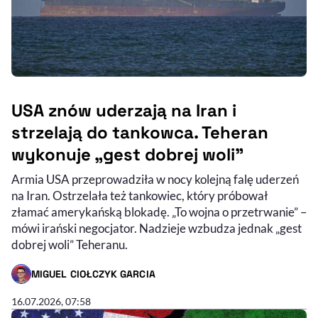
USA znów uderzają na Iran i
strzelają do tankowca. Teheran
wykonuje „gest dobrej woli”
Armia USA przeprowadziła w nocy kolejną falę uderzeń
na Iran. Ostrzelała też tankowiec, który próbował
złamać amerykańską blokadę. „To wojna o przetrwanie” –
mówi irański negocjator. Nadzieje wzbudza jednak „gest
dobrej woli” Teheranu.
MIGUEL CIOŁCZYK GARCIA
- AUTOR ARTYKUŁU - PROFIL
16.07.2026, 07:58