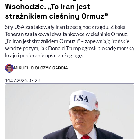
Wschodzie. „To Iran jest
strażnikiem cieśniny Ormuz”
Siły USA zaatakowały Iran trzecią noc z rzędu. Z kolei
Teheran zaatakował dwa tankowce w cieśninie Ormuz.
„To Iran jest strażnikiem Ormuzu” – zapewniają irańskie
władze po tym, jak Donald Trump ogłosił blokadę morską
kraju i pobieranie opłat za żeglugę.
MIGUEL CIOŁCZYK GARCIA
- AUTOR ARTYKUŁU - PROFIL
14.07.2026, 07:23