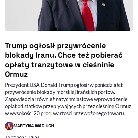
Trump ogłosił przywrócenie
blokady Iranu. Chce też pobierać
opłaty tranzytowe w cieśninie
Ormuz
Prezydent USA Donald Trump ogłosił w poniedziałek
przywrócenie blokady morskiej irańskich portów.
Zapowiedział również natychmiastowe wprowadzenie
opłat od statków przepływających przez cieśninę Ormuz
w wysokości 20 proc. wartości przewożonego towaru.
MARTYNA MACIUCH
- AUTOR ARTYKUŁU - PROFIL
13.07.2026, 17:21