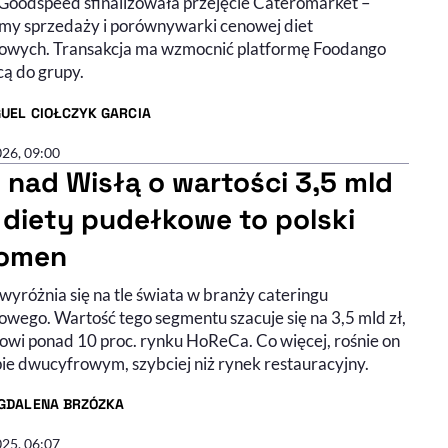
Goodspeed sfinalizowała przejęcie Cateromarket –
rmy sprzedaży i porównywarki cenowej diet
owych. Transakcja ma wzmocnić platformę Foodango
cą do grupy.
UEL CIOŁCZYK GARCIA
R ARTYKUŁU - PROFIL
026, 09:00
 nad Wisłą o wartości 3,5 mld
– diety pudełkowe to polski
omen
wyróżnia się na tle świata w branży cateringu
owego. Wartość tego segmentu szacuje się na 3,5 mld zł,
nowi ponad 10 proc. rynku HoReCa. Co więcej, rośnie on
ie dwucyfrowym, szybciej niż rynek restauracyjny.
GDALENA BRZÓZKA
R ARTYKUŁU - PROFIL
025, 06:07