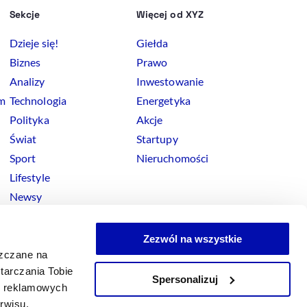
Sekcje
Więcej od XYZ
Dzieje się!
Giełda
Biznes
Prawo
Analizy
Inwestowanie
rm
Technologia
Energetyka
Polityka
Akcje
Świat
Startupy
Sport
Nieruchomości
Lifestyle
Newsy
Zezwól na wszystkie
szczane na
tarczania Tobie
Spersonalizuj
okies
ji reklamowych
x
Linkedin
Facebook
Instagram
Youtube
erwisu.