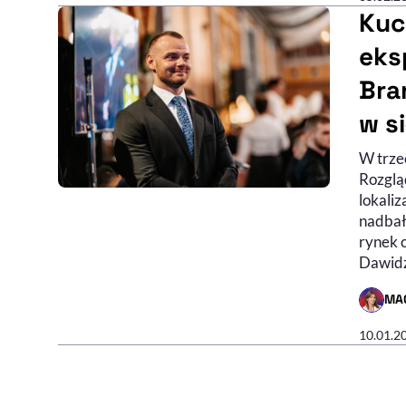
Kuc
eks
Bra
w s
W trze
Rozglą
lokali
nadbałt
rynek 
Dawidz
MA
- AUTO
10.01.2