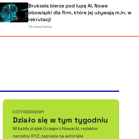
.
Bruksela bierze pod lupę AI. Nowe
pni
obowiązki dla firm, które jej używają
rekrutacji
56 minut temu
Powiększenie kursora
Resetuj opcje
Ułatwienia dostępności wspierają:
, otwiera się w nowym ok
Sprawdź, jak i dlaczego zwiększamy dostępność
, otwiera się w nowym oknie
Zgłoś problem
Deklaracja dostępności
, otwiera się w nowy