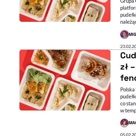
Grupa 
platfo
pudełk
należą
MIG
- AUTO
23.02.2
Cud
zł 
fen
Polska 
pudełk
co sta
w temp
MA
- AUTO
05.02.2