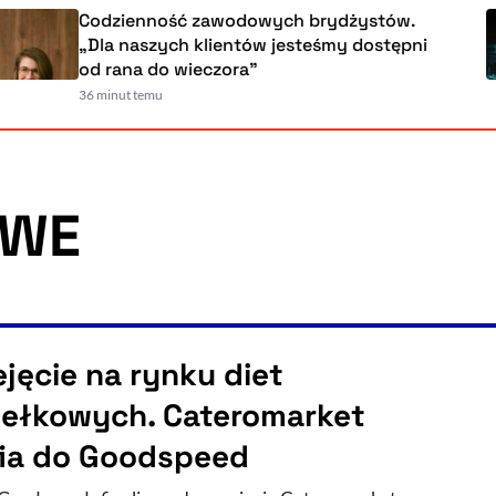
Codzienność zawodowych brydżystów
„Dla naszych klientów jesteśmy dostę
od rana do wieczora”
36 minut temu
OWE
ejęcie na rynku diet
ełkowych. Cateromarket
fia do Goodspeed