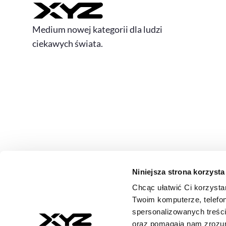
Medium nowej kategorii dla ludzi
ciekawych świata.
Niniejsza strona korzysta
Chcąc ułatwić Ci korzysta
© 2026 XYZ. Wszystkie prawa zastrzeżone
Twoim komputerze, telefon
All rights reserved
spersonalizowanych treśc
ISSN 3071-8147
oraz pomagają nam zrozumi