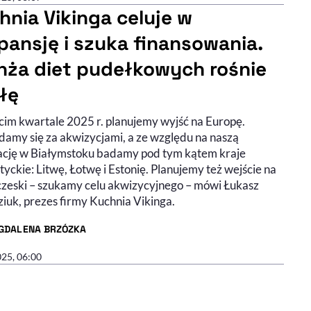
hnia Vikinga celuje w
pansję i szuka finansowania.
nża diet pudełkowych rośnie
iłę
cim kwartale 2025 r. planujemy wyjść na Europę.
damy się za akwizycjami, a ze względu na naszą
zację w Białymstoku badamy pod tym kątem kraje
yckie: Litwę, Łotwę i Estonię. Planujemy też wejście na
czeski – szukamy celu akwizycyjnego – mówi Łukasz
iuk, prezes firmy Kuchnia Vikinga.
GDALENA BRZÓZKA
R ARTYKUŁU - PROFIL
025, 06:00