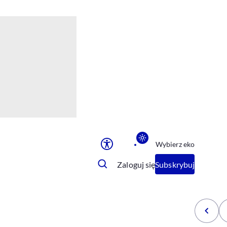
Ułatwienia dostępu
Rozmiar tekstu
Rozmiar tekstu
Rozmiar tekstu
Rozmiar tekstu
Normalny
Duży
Bardzo duży
Opcje wyświetlania
Wybierz eko
Podkreślenie linków
Zatrzymanie animacji
Zaloguj się
Subskrybuj
Odcienie szarości
Ułatwienie czytania