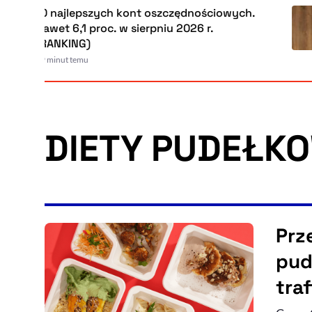
10 najlepszych kont oszczędnościowych.
Nawet 6,1 proc. w sierpniu 2026 r.
(RANKING)
19 minut temu
DIETY PUDEŁK
Prz
pud
tra