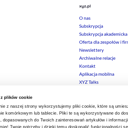
xyz.pl
O nas
Subskrypcja
Subskrypcja akademicka
Oferta dla zespołów i fi
Newslettery
Archiwalne relacje
Kontakt
Aplikacja mobilna
XYZ Talks
 z plików cookie
nie z naszej strony wykorzystujemy pliki cookie, które są umie
ie komórkowym lub tablecie. Pliki te są wykorzystywane do dos
Polityka prywatności
Polityka
Cookies
Regulamin
Ustawienia
Co
i, dopasowanych do Twoich zainteresowań artykułów i informac
eć Twoje potrzeby i dzięki temu doskonalić funkcjonalności s