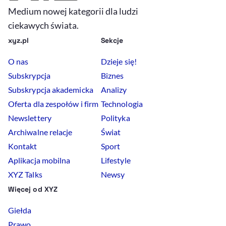
Medium nowej kategorii dla ludzi
ciekawych świata.
xyz.pl
Sekcje
O nas
Dzieje się!
Subskrypcja
Biznes
Subskrypcja akademicka
Analizy
Oferta dla zespołów i firm
Technologia
Newslettery
Polityka
Archiwalne relacje
Świat
Kontakt
Sport
Aplikacja mobilna
Lifestyle
XYZ Talks
Newsy
Więcej od XYZ
Giełda
Prawo