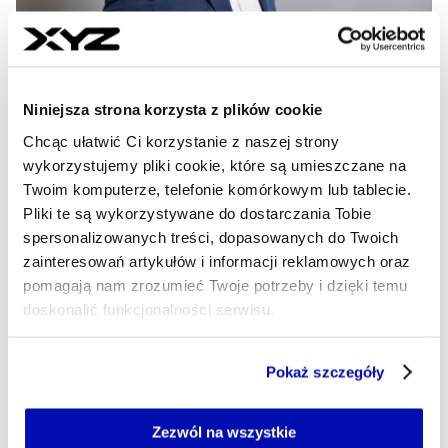
Olavion przejął niemiecką spółkę
Niniejsza strona korzysta z plików cookie
kolejową i planuje dalszą ekspansję.
Chcąc ułatwić Ci korzystanie z naszej strony
„Odzew pierwszych klientów już
wykorzystujemy pliki cookie, które są umieszczane na
jest”
Twoim komputerze, telefonie komórkowym lub tablecie.
Pliki te są wykorzystywane do dostarczania Tobie
Olavion, polski przewoźnik kolejowy należący do grupy
spersonalizowanych treści, dopasowanych do Twoich
Unimot, w styczniu sfinalizował zakup większości
zainteresowań artykułów i informacji reklamowych oraz
udziałów niemieckiej spółki RBP. Transakcja jest
pomagają nam zrozumieć Twoje potrzeby i dzięki temu
wyjątkowa, bowiem zazwyczaj to niemieckie firmy
doskonalić funkcjonalności serwisu.
kupowały polskie podmioty. Władze Olavionu chcą
dokonać ekspansji zagranicznej na rynki ościenne, choć w
obecnych warunkach w branży jest to bardzo trudne.
Część z plików jest niezbędna do prawidłowego działania
Pokaż szczegóły
serwisu i jego funkcjonalności.
EMILIA DEREWIENKO
Jeżeli nie wyrażasz zgody na zapisywanie plików cookie,
- AUTOR ARTYKUŁU - PROFIL
możesz łatwo zarządzać swoimi uprawnieniami, np. we
Zezwól na wszystkie
03.02.2026, 05:15