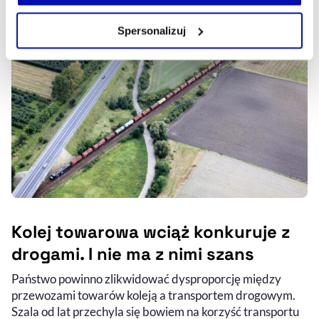
własnej przeglądarce internetowej lub po wybraniu opcji
Zarządzaj cookie.
Spersonalizuj
Szczegółowe informacje na ten temat znajdziesz w
naszej
Polityce Prywatności
.
Kolej towarowa wciąż konkuruje z
drogami. I nie ma z nimi szans
Państwo powinno zlikwidować dysproporcję między
przewozami towarów koleją a transportem drogowym.
Szala od lat przechyla się bowiem na korzyść transportu