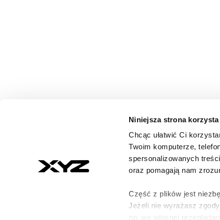
Niniejsza strona korzysta
Chcąc ułatwić Ci korzysta
© 2026 XYZ. Wszystkie prawa zastrzeżone
Twoim komputerze, telefon
All rights reserved
spersonalizowanych treśc
ISSN 3071-8147
oraz pomagają nam zrozumi
Część z plików jest niezbę
Jeżeli nie wyrażasz zgod
np. we własnej przeglądarc