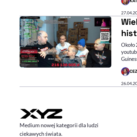
KA
- AUTO
27.04.2
Wie
his
Około 
youtub
Guines
CE
- AUTO
26.04.2
Medium nowej kategorii dla ludzi
ciekawych świata.