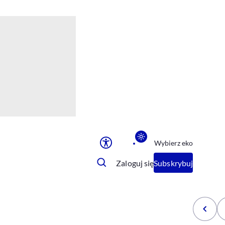
Ułatwienia dostępu
Rozmiar tekstu
Rozmiar tekstu
Rozmiar tekstu
Rozmiar tekstu
Normalny
Duży
Bardzo duży
Opcje wyświetlania
Wybierz eko
Podkreślenie linków
Zatrzymanie animacji
Zaloguj się
Subskrybuj
Odcienie szarości
Ułatwienie czytania