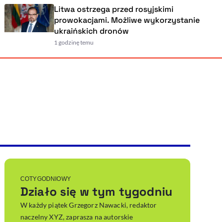
Litwa ostrzega przed rosyjskimi
prowokacjami. Możliwe wykorzystanie
ukraińskich dronów
1 godzinę temu
Powiększenie kursora
Resetuj opcje
Ułatwienia dostępności wspierają:
, otwiera się w nowym ok
Sprawdź, jak i dlaczego zwiększamy dostępność
, otwiera się w nowym oknie
Zgłoś problem
Deklaracja dostępności
, otwiera się w nowy