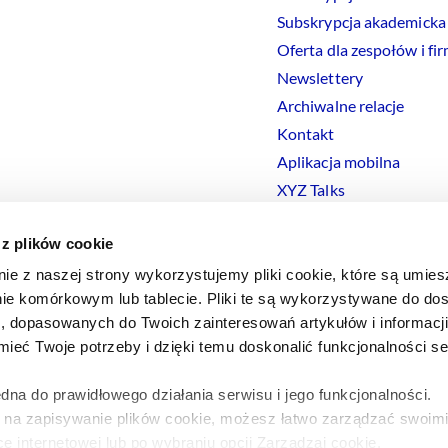
Subskrypcja akademicka
Oferta dla zespołów i fi
Newslettery
Archiwalne relacje
Kontakt
Aplikacja mobilna
XYZ Talks
 z plików cookie
nie z naszej strony wykorzystujemy pliki cookie, które są umie
ie komórkowym lub tablecie. Pliki te są wykorzystywane do dos
Polityka prywatności
Polityka
Cookies
Regulamin
Ustawienia
Co
i, dopasowanych do Twoich zainteresowań artykułów i informac
eć Twoje potrzeby i dzięki temu doskonalić funkcjonalności s
dna do prawidłowego działania serwisu i jego funkcjonalności.
y na zapisywanie plików cookie, możesz łatwo zarządzać swoimi
e internetowej lub po wybraniu opcji Zarządzaj cookie.