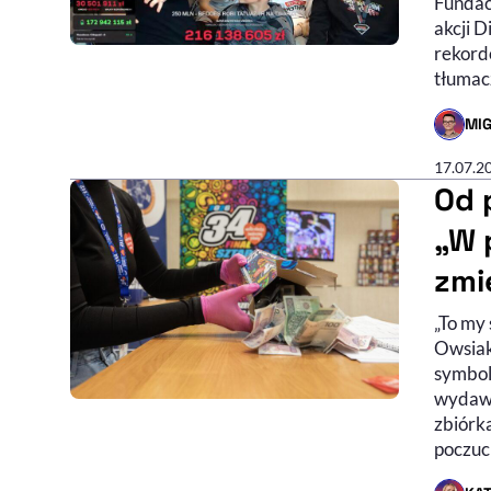
Fundac
akcji D
rekordo
tłumac
MIG
- AUTO
17.07.2
Od 
„W 
zmi
„To my
Owsiak
symbole
wydawa
zbiórk
poczuci