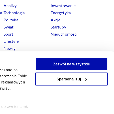
Analizy
Inwestowanie
rm
Technologia
Energetyka
Polityka
Akcje
Świat
Startupy
Sport
Nieruchomości
Lifestyle
Newsy
Zezwól na wszystkie
szczane na
tarczania Tobie
Spersonalizuj
okies
ji reklamowych
x
Linkedin
Facebook
Instagram
Youtube
erwisu.
 uprawnieniami,