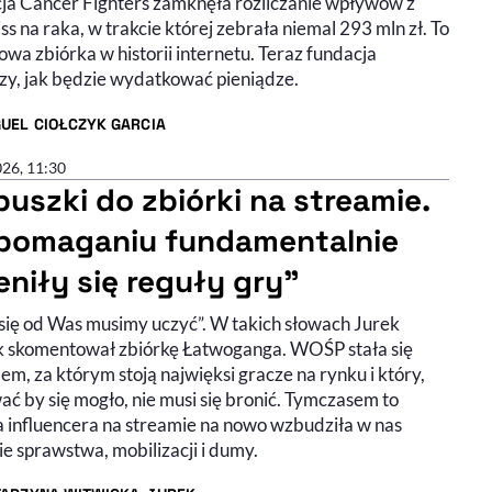
ja Cancer Fighters zamknęła rozliczanie wpływów z
iss na raka, w trakcie której zebrała niemal 293 mln zł. To
wa zbiórka w historii internetu. Teraz fundacja
zy, jak będzie wydatkować pieniądze.
UEL CIOŁCZYK GARCIA
R ARTYKUŁU - PROFIL
026, 11:30
puszki do zbiórki na streamie.
pomaganiu fundamentalnie
eniły się reguły gry”
 się od Was musimy uczyć”. W takich słowach Jurek
 skomentował zbiórkę Łatwoganga. WOŚP stała się
m, za którym stoją najwięksi gracze na rynku i który,
ć by się mogło, nie musi się bronić. Tymczasem to
a influencera na streamie na nowo wzbudziła w nas
e sprawstwa, mobilizacji i dumy.