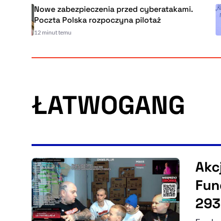
Nowe zabezpieczenia przed cyberatakami.
Poczta Polska rozpoczyna pilotaż
12 minut temu
ŁATWOGANG
Akc
Fun
293