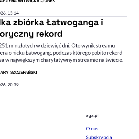
TARZYNA WITWICKA-JUREK
R ARTYKUŁU - PROFIL
026, 13:14
lka zbiórka Łatwoganga i
toryczny rekord
251 mln złotych w dziewięć dni. Oto wynik streamu
era o nicku Łatwogang, podczas którego pobito rekord
sa w największym charytatywnym streamie na świecie.
ZARY SZCZEPAŃSKI
R ARTYKUŁU - PROFIL
026, 20:39
xyz.pl
O nas
Subskrypcja